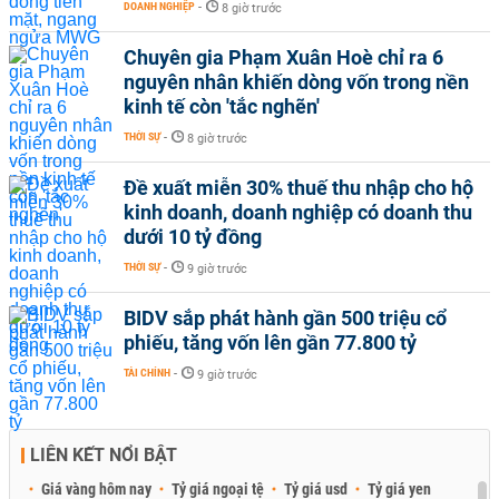
DOANH NGHIỆP
-
8 giờ trước
Chuyên gia Phạm Xuân Hoè chỉ ra 6
nguyên nhân khiến dòng vốn trong nền
kinh tế còn 'tắc nghẽn'
THỜI SỰ
-
8 giờ trước
Đề xuất miễn 30% thuế thu nhập cho hộ
kinh doanh, doanh nghiệp có doanh thu
dưới 10 tỷ đồng
THỜI SỰ
-
9 giờ trước
BIDV sắp phát hành gần 500 triệu cổ
phiếu, tăng vốn lên gần 77.800 tỷ
TÀI CHÍNH
-
9 giờ trước
LIÊN KẾT NỔI BẬT
Giá vàng hôm nay
Tỷ giá ngoại tệ
Tỷ giá usd
Tỷ giá yen