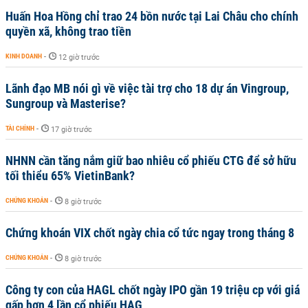
Huấn Hoa Hồng chỉ trao 24 bồn nước tại Lai Châu cho chính
quyền xã, không trao tiền
KINH DOANH
-
12 giờ trước
Lãnh đạo MB nói gì về việc tài trợ cho 18 dự án Vingroup,
Sungroup và Masterise?
TÀI CHÍNH
-
17 giờ trước
NHNN cần tăng nắm giữ bao nhiêu cổ phiếu CTG để sở hữu
tối thiểu 65% VietinBank?
CHỨNG KHOÁN
-
8 giờ trước
Chứng khoán VIX chốt ngày chia cổ tức ngay trong tháng 8
CHỨNG KHOÁN
-
8 giờ trước
Công ty con của HAGL chốt ngày IPO gần 19 triệu cp với giá
gấp hơn 4 lần cổ phiếu HAG