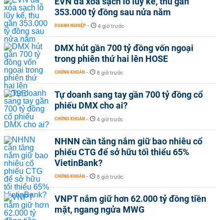
EVN đã xóa sạch lỗ lũy kế, thu gần
353.000 tỷ đồng sau nửa năm
DOANH NGHIỆP
-
4 giờ trước
DMX hút gần 700 tỷ đồng vốn ngoại
trong phiên thứ hai lên HOSE
CHỨNG KHOÁN
-
8 giờ trước
Tự doanh sang tay gần 700 tỷ đồng cổ
phiếu DMX cho ai?
CHỨNG KHOÁN
-
4 giờ trước
NHNN cần tăng nắm giữ bao nhiêu cổ
phiếu CTG để sở hữu tối thiểu 65%
VietinBank?
CHỨNG KHOÁN
-
8 giờ trước
VNPT nắm giữ hơn 62.000 tỷ đồng tiền
mặt, ngang ngửa MWG