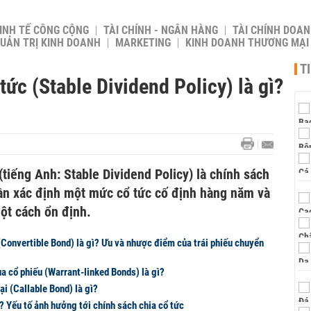
INH TẾ CÔNG CỘNG
TÀI CHÍNH - NGÂN HÀNG
TÀI CHÍNH DOAN
UẢN TRỊ KINH DOANH
MARKETING
KINH DOANH THƯƠNG MẠI
T
ức (Stable Dividend Policy) là gì?
(tiếng Anh: Stable Dividend Policy) là chính sách
ần xác định một mức cổ tức cố định hàng năm và
ột cách ổn định.
(Convertible Bond) là gì? Ưu và nhược điểm của trái phiếu chuyển
a cổ phiếu (Warrant-linked Bonds) là gì?
ại (Callable Bond) là gì?
ì? Yếu tố ảnh hưởng tới chính sách chia cổ tức