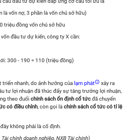
 cầu đầu tư dự kiến đáp ứng cơ cấu tối ưu là
n là vốn nợ, 3 phần là vốn chủ sở hữu)
00 triệu đồng vốn chủ sở hữu
vốn đầu tư dự kiến, công ty X cần:
i: 300 - 190 = 110 (triệu đồng)
át triển nhanh, do ảnh hưởng của
lạm phát
xảy ra
 đầu tư lợi nhuận đã thúc đẩy sự tăng trưởng lợi nhuận,
đang theo đuổi
chính sách ổn định cổ tức
đã chuyển
ức có điều chỉnh
, còn gọi là
chính sách cổ tức có tỉ lệ
 đây không phải là cố định.
h Tài chính doanh nghiệp, NXB Tài chính)