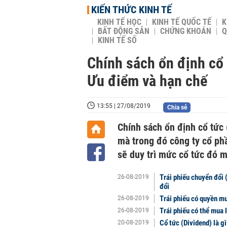
KIẾN THỨC KINH TẾ
KINH TẾ HỌC
KINH TẾ QUỐC TẾ
K
BẤT ĐỘNG SẢN
CHỨNG KHOÁN
Q
KINH TẾ SỐ
Chính sách ổn định cổ t
Ưu điểm và hạn chế
13:55 | 27/08/2019
Chia sẻ
Chính sách ổn định cổ tức 
mà trong đó công ty cổ ph
sẽ duy trì mức cổ tức đó m
Trái phiếu chuyển đổi 
26-08-2019
đổi
Trái phiếu có quyền mu
26-08-2019
Trái phiếu có thể mua l
26-08-2019
Cổ tức (Dividend) là g
20-08-2019