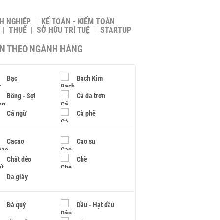
H NGHIỆP
KẾ TOÁN - KIỂM TOÁN
THUẾ
SỞ HỮU TRÍ TUỆ
STARTUP
IN THEO NGÀNH HÀNG
Bạc
Bạch Kim
Bông - Sợi
Cá da trơn
Cá ngừ
Cà phê
Cacao
Cao su
Chất dẻo
Chè
Da giày
Đá quý
Dầu - Hạt dầu