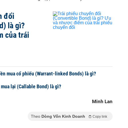
n đổi
) là gì?
 của trái
i
yền mua cổ phiếu (Warrant-linked Bonds) là gì?
 mua lại (Callable Bond) là gì?
Minh Lan
Theo
Dòng Vốn Kinh Doanh
Copy link