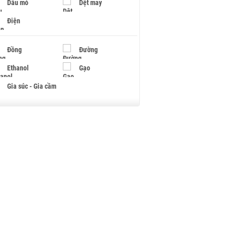
Dầu mỏ
Dệt may
Điện
Đồng
Đường
Ethanol
Gạo
Gia súc - Gia cầm
Giấy
Gỗ
Hạt điều
Hồ tiêu - Hạt tiêu
Khí đốt
Kim loại khác
Mắc ca
Muối
Ngũ cốc
Nhựa - Hạt nhựa