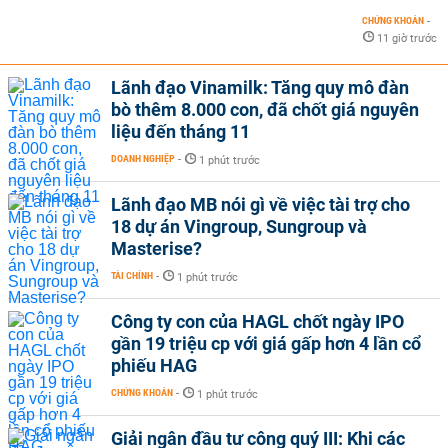
CHỨNG KHOÁN
-
11 giờ trước
Lãnh đạo Vinamilk: Tăng quy mô đàn
bò thêm 8.000 con, đã chốt giá nguyên
liệu đến tháng 11
DOANH NGHIỆP
-
1 phút trước
Lãnh đạo MB nói gì về việc tài trợ cho
18 dự án Vingroup, Sungroup và
Masterise?
TÀI CHÍNH
-
1 phút trước
Công ty con của HAGL chốt ngày IPO
gần 19 triệu cp với giá gấp hơn 4 lần cổ
phiếu HAG
CHỨNG KHOÁN
-
1 phút trước
Giải ngân đầu tư công quý III: Khi các