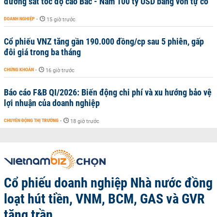
đường sắt tốc độ cao Bắc - Nam 100 tỷ USD bằng vốn tự có
DOANH NGHIỆP
-
15 giờ trước
Cổ phiếu VNZ tăng gần 190.000 đồng/cp sau 5 phiên, gấp
đôi giá trong ba tháng
CHỨNG KHOÁN
-
16 giờ trước
Báo cáo F&B QI/2026: Biến động chi phí và xu hướng bảo vệ
lợi nhuận của doanh nghiệp
CHUYỂN ĐỘNG THỊ TRƯỜNG
-
18 giờ trước
Cổ phiếu doanh nghiệp Nhà nước đồng
loạt hút tiền, VNM, BCM, GAS và GVR
tăng trần