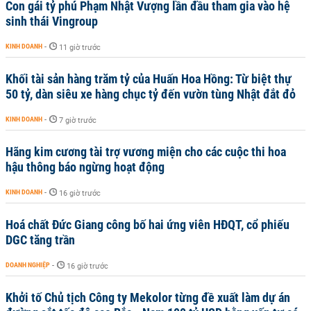
Con gái tỷ phú Phạm Nhật Vượng lần đầu tham gia vào hệ
sinh thái Vingroup
KINH DOANH
-
11 giờ trước
Khối tài sản hàng trăm tỷ của Huấn Hoa Hồng: Từ biệt thự
50 tỷ, dàn siêu xe hàng chục tỷ đến vườn tùng Nhật đắt đỏ
KINH DOANH
-
7 giờ trước
Hãng kim cương tài trợ vương miện cho các cuộc thi hoa
hậu thông báo ngừng hoạt động
KINH DOANH
-
16 giờ trước
Hoá chất Đức Giang công bố hai ứng viên HĐQT, cổ phiếu
DGC tăng trần
DOANH NGHIỆP
-
16 giờ trước
Khởi tố Chủ tịch Công ty Mekolor từng đề xuất làm dự án