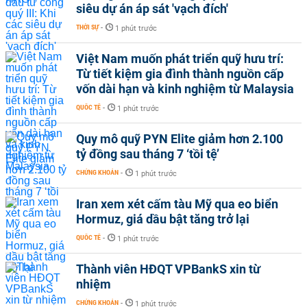
siêu dự án áp sát 'vạch đích'
THỜI SỰ
-
1 phút trước
Việt Nam muốn phát triển quỹ hưu trí:
Từ tiết kiệm gia đình thành nguồn cấp
vốn dài hạn và kinh nghiệm từ Malaysia
QUỐC TẾ
-
1 phút trước
Quy mô quỹ PYN Elite giảm hơn 2.100
tỷ đồng sau tháng 7 ‘tồi tệ’
CHỨNG KHOÁN
-
1 phút trước
Iran xem xét cấm tàu Mỹ qua eo biển
Hormuz, giá dầu bật tăng trở lại
QUỐC TẾ
-
1 phút trước
Thành viên HĐQT VPBankS xin từ
nhiệm
CHỨNG KHOÁN
-
1 phút trước