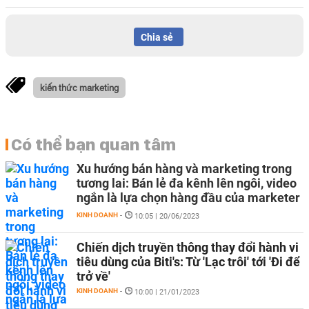
Chia sẻ
kiến thức marketing
Có thể bạn quan tâm
Xu hướng bán hàng và marketing trong
tương lai: Bán lẻ đa kênh lên ngôi, video
ngắn là lựa chọn hàng đầu của marketer
KINH DOANH
-
10:05 | 20/06/2023
Chiến dịch truyền thông thay đổi hành vi
tiêu dùng của Biti's: Từ 'Lạc trôi' tới 'Đi để
trở về'
KINH DOANH
-
10:00 | 21/01/2023