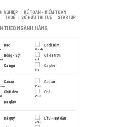
H NGHIỆP
KẾ TOÁN - KIỂM TOÁN
THUẾ
SỞ HỮU TRÍ TUỆ
STARTUP
IN THEO NGÀNH HÀNG
Bạc
Bạch Kim
Bông - Sợi
Cá da trơn
Cá ngừ
Cà phê
Cacao
Cao su
Chất dẻo
Chè
Da giày
Đá quý
Dầu - Hạt dầu