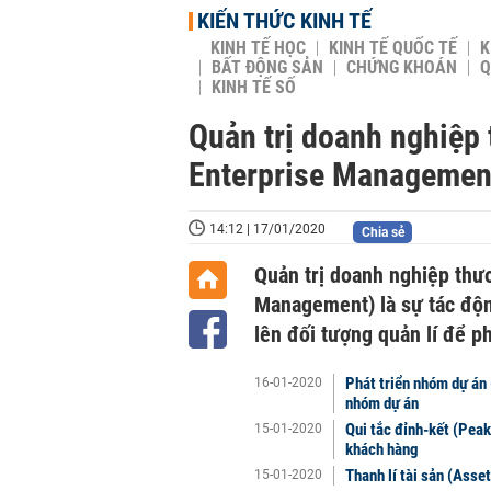
KIẾN THỨC KINH TẾ
KINH TẾ HỌC
KINH TẾ QUỐC TẾ
K
BẤT ĐỘNG SẢN
CHỨNG KHOÁN
Q
KINH TẾ SỐ
Quản trị doanh nghiệp
Enterprise Management
14:12 | 17/01/2020
Chia sẻ
Quản trị doanh nghiệp thư
Management) là sự tác độn
lên đối tượng quản lí để p
Phát triển nhóm dự án 
16-01-2020
nhóm dự án
Qui tắc đỉnh-kết (Peak-
15-01-2020
khách hàng
Thanh lí tài sản (Asset
15-01-2020