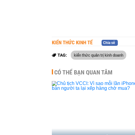
KIẾN THỨC KINH TẾ
Chia sẻ
kiến thức quản trị kinh doanh
TAG:
CÓ THỂ BẠN QUAN TÂM