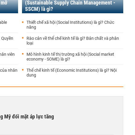
e mở
(Sustainable Supply Chain Management -
SSCM) là gì?
able
Thiết chế xã hội (Social Institutions) là gì? Chức
năng
ì? Quyền
Rào cản về thể chế kinh tế là gì? Bản chất và phân
loại
nhân viên
Mô hình kinh tế thị trường xã hội (Social market
economy - SOME) là gì?
 của nhân
Thể chế kinh tế (Economic Institutions) là gì? Nội
dung
ng Mỹ đối mặt áp lực tăng