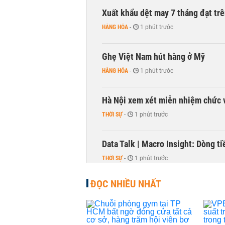
Xuất khẩu dệt may 7 tháng đạt trê
HÀNG HÓA
-
1 phút trước
Ghẹ Việt Nam hút hàng ở Mỹ
HÀNG HÓA
-
1 phút trước
Hà Nội xem xét miễn nhiệm chức 
THỜI SỰ
-
1 phút trước
Data Talk | Macro Insight: Dòng t
THỜI SỰ
-
1 phút trước
ĐỌC NHIỀU NHẤT
Thanh tra Chính phủ đề nghị Hải P
NHÀ ĐẤT
-
1 phút trước