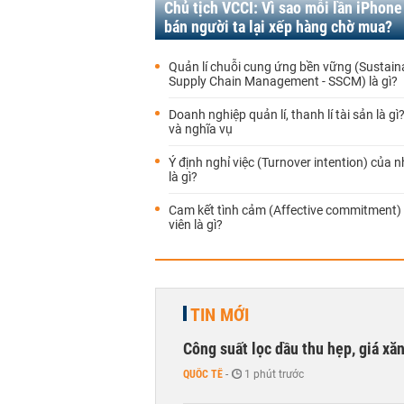
Chủ tịch VCCI: Vì sao mỗi lần iPhon
bán người ta lại xếp hàng chờ mua?
Quản lí chuỗi cung ứng bền vững (Sustain
Supply Chain Management - SSCM) là gì?
Doanh nghiệp quản lí, thanh lí tài sản là g
và nghĩa vụ
Ý định nghỉ việc (Turnover intention) của 
là gì?
Cam kết tình cảm (Affective commitment)
viên là gì?
TIN MỚI
Công suất lọc dầu thu hẹp, giá xă
QUỐC TẾ
-
1 phút trước