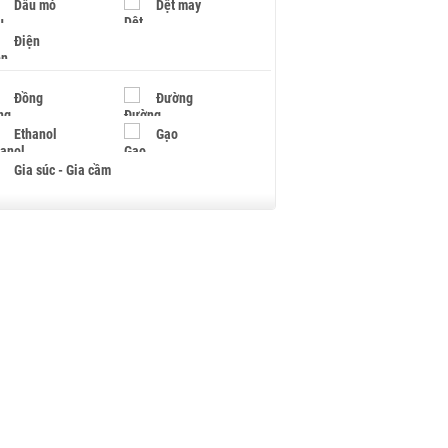
Dầu mỏ
Dệt may
Điện
Đồng
Đường
Ethanol
Gạo
Gia súc - Gia cầm
Giấy
Gỗ
Hạt điều
Hồ tiêu - Hạt tiêu
Khí đốt
Kim loại khác
Mắc ca
Muối
Ngũ cốc
Nhựa - Hạt nhựa