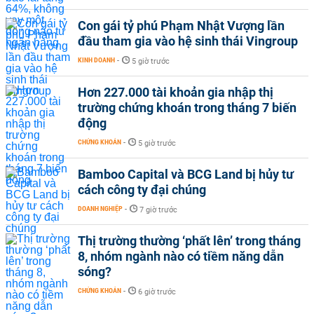
Con gái tỷ phú Phạm Nhật Vượng lần
đầu tham gia vào hệ sinh thái Vingroup
KINH DOANH
-
5 giờ trước
Hơn 227.000 tài khoản gia nhập thị
trường chứng khoán trong tháng 7 biến
động
CHỨNG KHOÁN
-
5 giờ trước
Bamboo Capital và BCG Land bị hủy tư
cách công ty đại chúng
DOANH NGHIỆP
-
7 giờ trước
Thị trường thường ‘phất lên’ trong tháng
8, nhóm ngành nào có tiềm năng dẫn
sóng?
CHỨNG KHOÁN
-
6 giờ trước