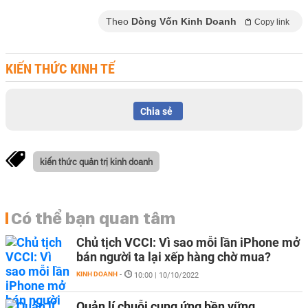
Theo
Dòng Vốn Kinh Doanh
Copy link
KIẾN THỨC KINH TẾ
Chia sẻ
kiến thức quản trị kinh doanh
Có thể bạn quan tâm
Chủ tịch VCCI: Vì sao mỗi lần iPhone mở
bán người ta lại xếp hàng chờ mua?
KINH DOANH
-
10:00 | 10/10/2022
Quản lí chuỗi cung ứng bền vững