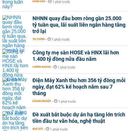
HÀNG HÓA
-
1 phút trước
NHNN quay đầu bơm ròng gần 25.000
tỷ tuần qua, lãi suất liên ngân hàng tăng
trở lại
TÀI CHÍNH
-
1 phút trước
Công ty mẹ sàn HOSE và HNX lãi hơn
1.400 tỷ đồng nửa đầu năm
CHỨNG KHOÁN
-
1 phút trước
Điện Máy Xanh thu hơn 356 tỷ đồng mỗi
ngày, đạt 62% kế hoạch năm sau 7
tháng
DOANH NGHIỆP
-
1 phút trước
Đề xuất bắt buộc dự án hạ tầng lớn trích
tiền đầu tư văn hóa, nghệ thuật
NHÀ ĐẤT
-
1 phút trước