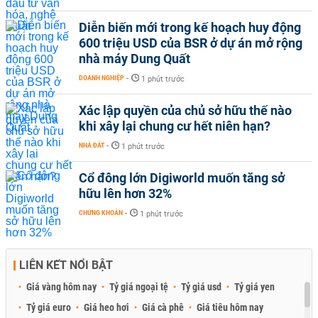
Diễn biến mới trong kế hoạch huy động
600 triệu USD của BSR ở dự án mở rộng
nhà máy Dung Quất
DOANH NGHIỆP
-
1 phút trước
Xác lập quyền của chủ sở hữu thế nào
khi xây lại chung cư hết niên hạn?
NHÀ ĐẤT
-
1 phút trước
Cổ đông lớn Digiworld muốn tăng sở
hữu lên hơn 32%
CHỨNG KHOÁN
-
1 phút trước
LIÊN KẾT NỔI BẬT
Giá vàng hôm nay
Tỷ giá ngoại tệ
Tỷ giá usd
Tỷ giá yen
Tỷ giá euro
Giá heo hơi
Giá cà phê
Giá tiêu hôm nay