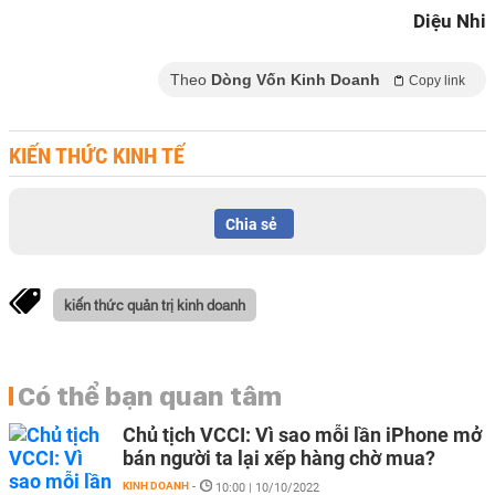
Diệu Nhi
Theo
Dòng Vốn Kinh Doanh
Copy link
KIẾN THỨC KINH TẾ
Chia sẻ
kiến thức quản trị kinh doanh
Có thể bạn quan tâm
Chủ tịch VCCI: Vì sao mỗi lần iPhone mở
bán người ta lại xếp hàng chờ mua?
KINH DOANH
-
10:00 | 10/10/2022