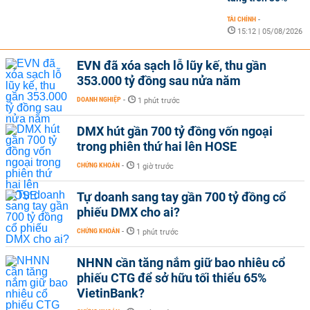
TÀI CHÍNH
-
15:12 | 05/08/2026
EVN đã xóa sạch lỗ lũy kế, thu gần
353.000 tỷ đồng sau nửa năm
DOANH NGHIỆP
-
1 phút trước
DMX hút gần 700 tỷ đồng vốn ngoại
trong phiên thứ hai lên HOSE
CHỨNG KHOÁN
-
1 giờ trước
Tự doanh sang tay gần 700 tỷ đồng cổ
phiếu DMX cho ai?
CHỨNG KHOÁN
-
1 phút trước
NHNN cần tăng nắm giữ bao nhiêu cổ
phiếu CTG để sở hữu tối thiểu 65%
VietinBank?