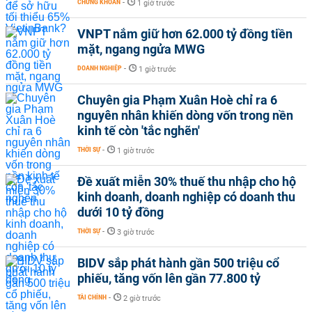
CHỨNG KHOÁN
-
1 giờ trước
VNPT nắm giữ hơn 62.000 tỷ đồng tiền
mặt, ngang ngửa MWG
DOANH NGHIỆP
-
1 giờ trước
Chuyên gia Phạm Xuân Hoè chỉ ra 6
nguyên nhân khiến dòng vốn trong nền
kinh tế còn 'tắc nghẽn'
THỜI SỰ
-
1 giờ trước
Đề xuất miễn 30% thuế thu nhập cho hộ
kinh doanh, doanh nghiệp có doanh thu
dưới 10 tỷ đồng
THỜI SỰ
-
3 giờ trước
BIDV sắp phát hành gần 500 triệu cổ
phiếu, tăng vốn lên gần 77.800 tỷ
TÀI CHÍNH
-
2 giờ trước