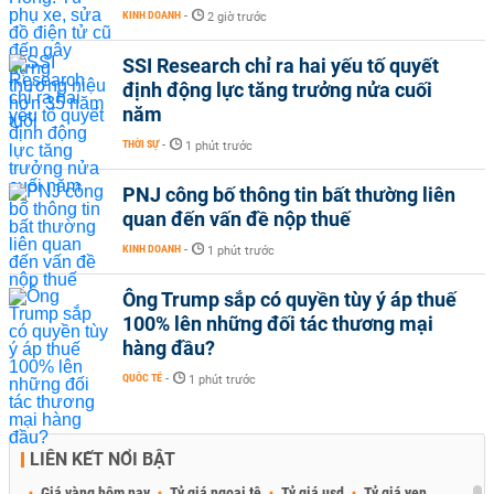
KINH DOANH
-
2 giờ trước
SSI Research chỉ ra hai yếu tố quyết
định động lực tăng trưởng nửa cuối
năm
THỜI SỰ
-
1 phút trước
PNJ công bố thông tin bất thường liên
quan đến vấn đề nộp thuế
KINH DOANH
-
1 phút trước
Ông Trump sắp có quyền tùy ý áp thuế
100% lên những đối tác thương mại
hàng đầu?
QUỐC TẾ
-
1 phút trước
LIÊN KẾT NỔI BẬT
Giá vàng hôm nay
Tỷ giá ngoại tệ
Tỷ giá usd
Tỷ giá yen