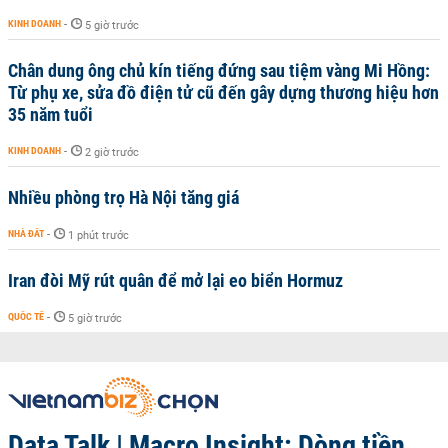
KINH DOANH
-
5 giờ trước
Chân dung ông chủ kín tiếng đứng sau tiệm vàng Mi Hồng:
Từ phụ xe, sửa đồ điện tử cũ đến gây dựng thương hiệu hơn
35 năm tuổi
KINH DOANH
-
2 giờ trước
Nhiều phòng trọ Hà Nội tăng giá
NHÀ ĐẤT
-
1 phút trước
Iran đòi Mỹ rút quân để mở lại eo biển Hormuz
QUỐC TẾ
-
5 giờ trước
Data Talk | Macro Insight: Dòng tiền