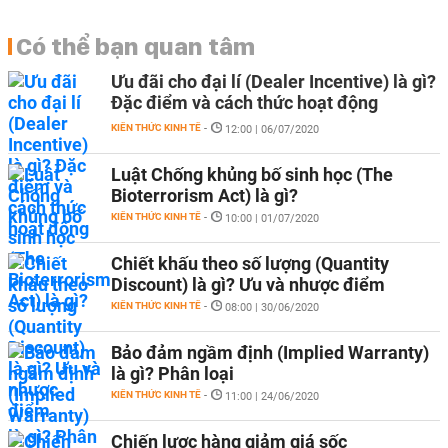
Có thể bạn quan tâm
Ưu đãi cho đại lí (Dealer Incentive) là gì?
Đặc điểm và cách thức hoạt động
KIẾN THỨC KINH TẾ
-
12:00 | 06/07/2020
Luật Chống khủng bố sinh học (The
Bioterrorism Act) là gì?
KIẾN THỨC KINH TẾ
-
10:00 | 01/07/2020
Chiết khấu theo số lượng (Quantity
Discount) là gì? Ưu và nhược điểm
KIẾN THỨC KINH TẾ
-
08:00 | 30/06/2020
Bảo đảm ngầm định (Implied Warranty)
là gì? Phân loại
KIẾN THỨC KINH TẾ
-
11:00 | 24/06/2020
Chiến lược hàng giảm giá sốc