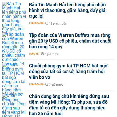
Bảo Tín Mạnh Hải lên tiếng phủ nhận
hành vi thao túng, găm hàng, đẩy giá,
trục lợi
KINH DOANH
-
15 phút trước
Tập đoàn của Warren Buffett mua ròng
gần 20 tỷ USD cổ phiếu, chấm dứt chuỗi
bán ròng 14 quý
QUỐC TẾ
-
6 giờ trước
Chuỗi phòng gym tại TP HCM bất ngờ
đóng cửa tất cả cơ sở, hàng trăm hội
viên bơ vơ
KINH DOANH
-
7 giờ trước
Chân dung ông chủ kín tiếng đứng sau
tiệm vàng Mi Hồng: Từ phụ xe, sửa đồ
điện tử cũ đến gây dựng thương hiệu
hơn 35 năm tuổi