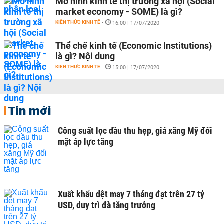
Mô hình kinh tế thị trường xã hội (Social
market economy - SOME) là gì?
KIẾN THỨC KINH TẾ
-
16:00 | 17/07/2020
Thể chế kinh tế (Economic Institutions)
là gì? Nội dung
KIẾN THỨC KINH TẾ
-
15:00 | 17/07/2020
Tin mới
Công suất lọc dầu thu hẹp, giá xăng Mỹ đối
mặt áp lực tăng
Xuất khẩu dệt may 7 tháng đạt trên 27 tỷ
USD, duy trì đà tăng trưởng