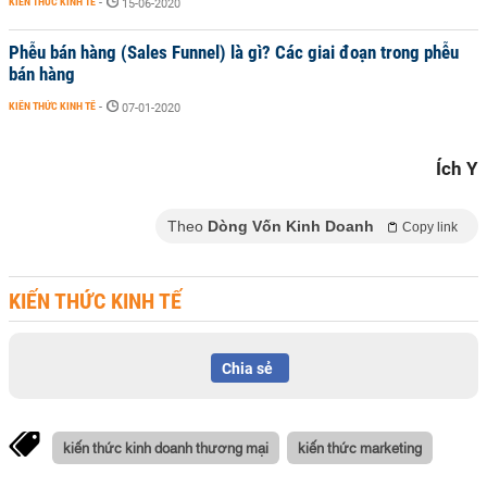
KIẾN THỨC KINH TẾ
-
15-06-2020
Phễu bán hàng (Sales Funnel) là gì? Các giai đoạn trong phễu
bán hàng
KIẾN THỨC KINH TẾ
-
07-01-2020
Ích Y
Theo
Dòng Vốn Kinh Doanh
Copy link
KIẾN THỨC KINH TẾ
Chia sẻ
kiến thức kinh doanh thương mại
kiến thức marketing