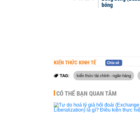
bóng
KIẾN THỨC KINH TẾ
Chia sẻ
kiến thức tài chính - ngân hàng
TAG:
CÓ THỂ BẠN QUAN TÂM