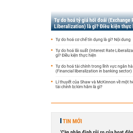
Tự do hoá tỷ giá hối đoái (Exchange 
Liberalization) là gì? Điều kiện thực
Tự do hoá cơ chế tín dụng là gì? Nội dung
Tự do hoá lãi suất (Interest Rate Liberaliza
gì? Điều kiện thực hiện
Tự do hoá tài chính trong lĩnh vực ngân h
(Financial liberalization in banking sector) 
Lí thuyết của Shaw và McKinnon về một h
tài chính bị kìm hãm là gì?
TIN MỚI
'Cần phân định rủi ro của hoạt độn