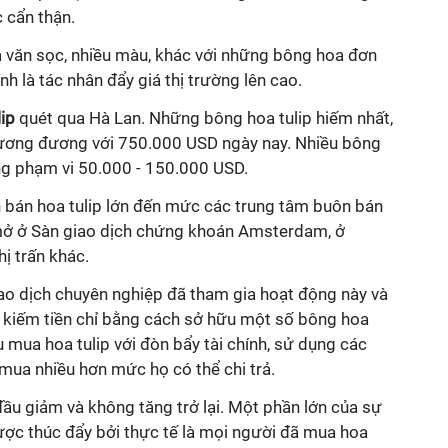
 cẩn thận.
a văn sọc, nhiều màu, khác với những bông hoa đơn
h là tác nhân đẩy giá thị trường lên cao.
lip
quét qua Hà Lan. Những bông hoa tulip hiếm nhất,
tương đương với 750.000 USD ngày nay. Nhiều bông
ong phạm vi 50.000 - 150.000 USD.
bán hoa tulip lớn đến mức các trung tâm buôn bán
ở ở Sàn giao dịch chứng khoán Amsterdam, ở
ị trấn khác.
iao dịch chuyên nghiệp đã tham gia hoạt động này và
 kiếm tiền chỉ bằng cách sở hữu một số bông hoa
u mua hoa tulip với đòn bẩy tài chính, sử dụng các
 mua nhiều hơn mức họ có thể chi trả.
ầu giảm và không tăng trở lại. Một phần lớn của sự
ợc thúc đẩy bởi thực tế là mọi người đã mua hoa