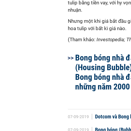
tulip bằng tiền vay, với hy v
nhuận.
Nhưng một khi giá bắt đầu g
hoa tulip với bất kì giá nào.
(Tham khảo:
Investopedia; Th
Bong bóng nhà đ
(Housing Bubble)
Bong bóng nhà đ
những năm 2000
Dotcom và Bong 
07-09-2019
Bong bóng (Bubbl
07-09-2019