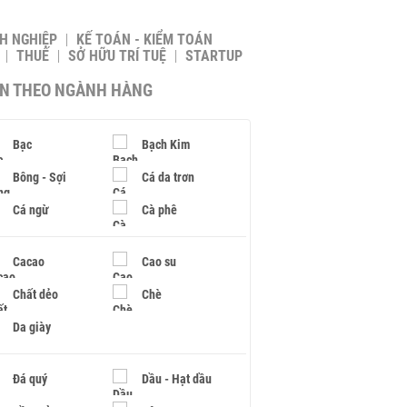
H NGHIỆP
KẾ TOÁN - KIỂM TOÁN
THUẾ
SỞ HỮU TRÍ TUỆ
STARTUP
IN THEO NGÀNH HÀNG
Bạc
Bạch Kim
Bông - Sợi
Cá da trơn
Cá ngừ
Cà phê
Cacao
Cao su
Chất dẻo
Chè
Da giày
Đá quý
Dầu - Hạt dầu