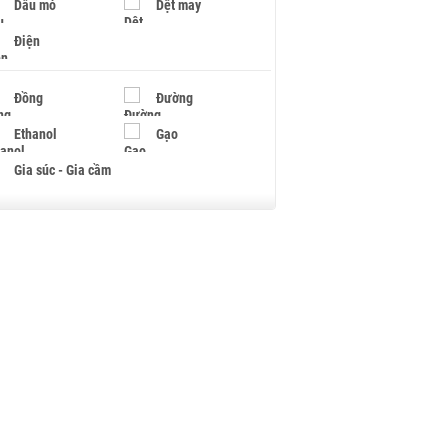
Dầu mỏ
Dệt may
Điện
Đồng
Đường
Ethanol
Gạo
Gia súc - Gia cầm
Giấy
Gỗ
Hạt điều
Hồ tiêu - Hạt tiêu
Khí đốt
Kim loại khác
Mắc ca
Muối
Ngũ cốc
Nhựa - Hạt nhựa