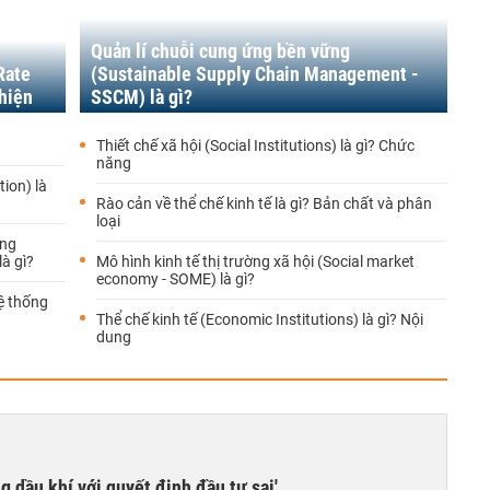
Quản lí chuỗi cung ứng bền vững
Rate
(Sustainable Supply Chain Management -
 hiện
SSCM) là gì?
Thiết chế xã hội (Social Institutions) là gì? Chức
năng
tion) là
Rào cản về thể chế kinh tế là gì? Bản chất và phân
loại
àng
là gì?
Mô hình kinh tế thị trường xã hội (Social market
economy - SOME) là gì?
ệ thống
Thể chế kinh tế (Economic Institutions) là gì? Nội
dung
g dầu khí với quyết định đầu tư sai'