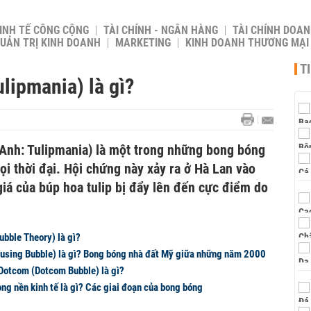
INH TẾ CÔNG CỘNG
TÀI CHÍNH - NGÂN HÀNG
TÀI CHÍNH DOAN
UẢN TRỊ KINH DOANH
MARKETING
KINH DOANH THƯƠNG MẠI
T
ulipmania) là gì?
 Anh: Tulipmania) là một trong những bong bóng
ọi thời đại. Hội chứng này xảy ra ở Hà Lan vào
iá của búp hoa tulip bị đẩy lên đến cực điểm do
ubble Theory) là gì?
using Bubble) là gì? Bong bóng nhà đất Mỹ giữa những năm 2000
Dotcom (Dotcom Bubble) là gì?
ng nền kinh tế là gì? Các giai đoạn của bong bóng