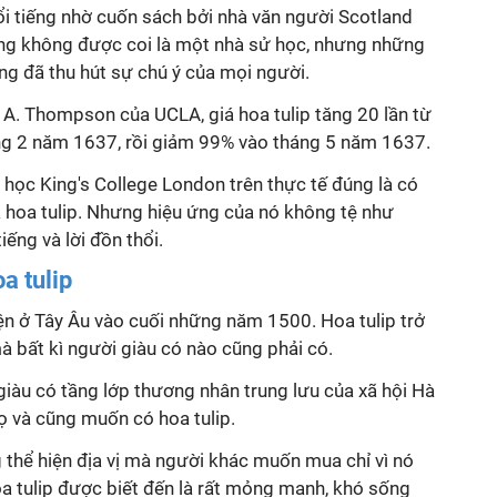
ổi tiếng nhờ cuốn sách bởi nhà văn người Scotland
ng không được coi là một nhà sử học, nhưng những
g đã thu hút sự chú ý của mọi người.
l A. Thompson của UCLA, giá hoa tulip tăng 20 lần từ
g 2 năm 1637, rồi giảm 99% vào tháng 5 năm 1637.
 học King's College London trên thực tế đúng là có
 hoa tulip. Nhưng hiệu ứng của nó không tệ như
ếng và lời đồn thổi.
a tulip
hiện ở Tây Âu vào cuối những năm 1500. Hoa tulip trở
 bất kì người giàu có nào cũng phải có.
iàu có tầng lớp thương nhân trung lưu của xã hội Hà
ọ và cũng muốn có hoa tulip.
 thể hiện địa vị mà người khác muốn mua chỉ vì nó
oa tulip được biết đến là rất mỏng manh, khó sống