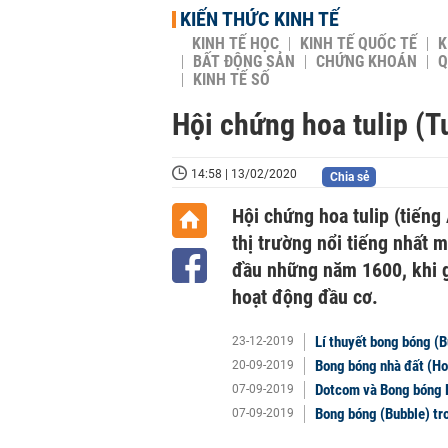
KIẾN THỨC KINH TẾ
KINH TẾ HỌC
KINH TẾ QUỐC TẾ
K
BẤT ĐỘNG SẢN
CHỨNG KHOÁN
Q
KINH TẾ SỐ
Hội chứng hoa tulip (T
14:58 | 13/02/2020
Chia sẻ
Hội chứng hoa tulip (tiếng
thị trường nổi tiếng nhất m
đầu những năm 1600, khi g
hoạt động đầu cơ.
Lí thuyết bong bóng (B
23-12-2019
Bong bóng nhà đất (Ho
20-09-2019
Dotcom và Bong bóng 
07-09-2019
Bong bóng (Bubble) tro
07-09-2019