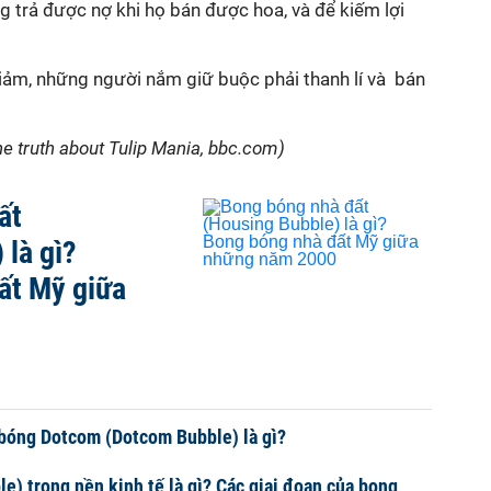
ọng trả được nợ khi họ bán được hoa, và để kiếm lợi
iảm, những người nắm giữ buộc phải thanh lí và bán
e truth about Tulip Mania, bbc.com)
ất
 là gì?
ất Mỹ giữa
bóng Dotcom (Dotcom Bubble) là gì?
e) trong nền kinh tế là gì? Các giai đoạn của bong