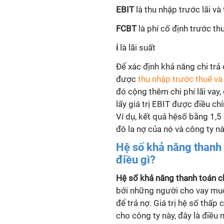
EBIT
là thu nhập trước lãi và
FCBT
là phí cố định trước th
i
là lãi suất
Để xác định khả năng chi trả 
được
thu nhập trước thuế và 
đó cộng thêm chi phí lãi vay,
lấy giá trị EBIT được điều c
Ví dụ, kết quả hệsố bằng 1,
đô la nợ của nó và công ty nà
Hệ số
khả năng thanh t
điều gì?
Hệ số
khả năng thanh toán chi
bởi những người cho vay muố
để trả nợ. Giá trị hệ số thấp
cho công ty này, đây là điề