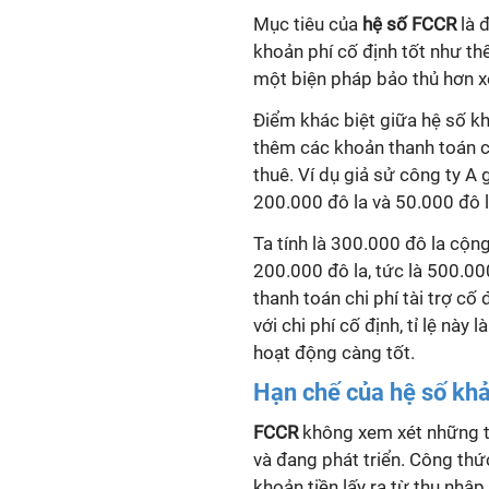
Mục tiêu của
hệ số FCCR
là đ
khoản phí cố định tốt như thế 
một biện pháp bảo thủ hơn xe
Điểm khác biệt giữa hệ số
kh
thêm các khoản thanh toán ch
thuê. Ví dụ giả sử công ty A 
200.000 đô la và 50.000 đô la 
Ta tính là 300.000 đô la cộ
200.000 đô la, tức là 500.00
thanh toán chi phí tài trợ cố 
với chi phí cố định, tỉ lệ nà
hoạt động càng tốt.
Hạn chế của hệ số
khả
FCCR
không xem xét những th
và đang phát triển. Công thứ
khoản tiền lấy ra từ thu nhập 