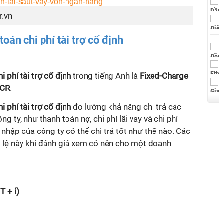
r.vn
oán chi phí tài trợ cố định
 phí tài trợ cố định
trong tiếng Anh là
Fixed-Charge
CR
.
 phí tài trợ cố định
đo lường khả năng chi trả các
g ty, như thanh toán nợ, chi phí lãi vay và chi phí
u nhập của công ty có thể chi trả tốt như thế nào. Các
ỉ lệ này khi đánh giá xem có nên cho một doanh
T + i)