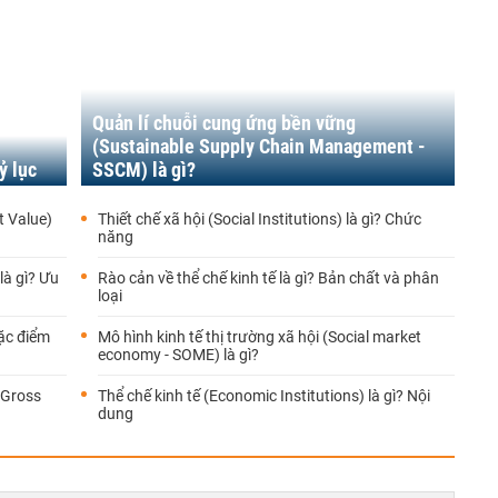
Quản lí chuỗi cung ứng bền vững
(Sustainable Supply Chain Management -
ỷ lục
SSCM) là gì?
t Value)
Thiết chế xã hội (Social Institutions) là gì? Chức
năng
là gì? Ưu
Rào cản về thể chế kinh tế là gì? Bản chất và phân
loại
Đặc điểm
Mô hình kinh tế thị trường xã hội (Social market
economy - SOME) là gì?
 Gross
Thể chế kinh tế (Economic Institutions) là gì? Nội
dung