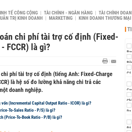
INH TẾ CÔNG CỘNG
TÀI CHÍNH - NGÂN HÀNG
TÀI CHÍNH DOAN
UẢN TRỊ KINH DOANH
MARKETING
KINH DOANH THƯƠNG MẠI
T
án chi phí tài trợ cố định (Fixed-
- FCCR) là gì?
hi phí tài trợ cố định (tiếng Anh: Fixed-Charge
R) là hệ số đo lường khả năng chi trả các
a một doanh nghiệp.
 vốn (Incremental Capital Output Ratio - ICOR) là gì?
rice-To-Sales Ratio - P/S) là gì?
ch (Price-To-Book Ratio - P/B) là gì?