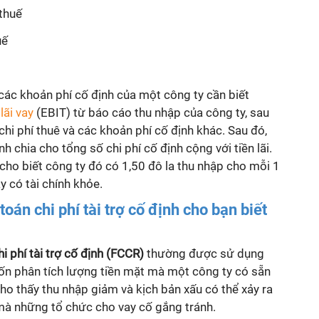
 thuế
uế
các khoản phí cố định của một công ty cần biết
lãi vay
(EBIT) từ báo cáo thu nhập của công ty, sau
 chi phí thuê và các khoản phí cố định khác. Sau đó,
hỉnh chia cho tổng số chi phí cố định cộng với tiền lãi.
5 cho biết công ty đó có 1,50 đô la thu nhập cho mỗi 1
y có tài chính khỏe.
oán chi phí tài trợ cố định
cho bạn biết
 phí tài trợ cố định
(FCCR)
thường được sử dụng
n phân tích lượng tiền mặt mà một công ty có sẵn
 cho thấy thu nhập giảm và kịch bản xấu có thể xảy ra
u mà những tổ chức cho vay cố gắng tránh.