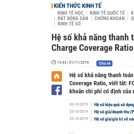
KIẾN THỨC KINH TẾ
KINH TẾ HỌC
KINH TẾ QUỐC TẾ
K
BẤT ĐỘNG SẢN
CHỨNG KHOÁN
Q
KINH TẾ SỐ
Hệ số khả năng thanh to
Charge Coverage Ratio 
15:43 | 01/11/2019
Chia sẻ
Hệ số khả năng thanh toán c
Coverage Ratio, viết tắt: FCC
khoản chi phí cố định củ
Hệ số hiệu quả sử dụng
30-10-2019
Hệ số giá/doanh thu (P
25-10-2019
Hệ số giá/giá trị sổ sá
25-10-2019