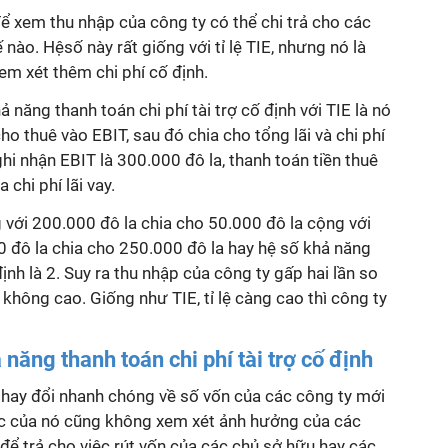
ể xem thu nhập của công ty có thể chi trả cho các
nào. Hệsố này rất giống với tỉ lệ TIE, nhưng nó là
m xét thêm chi phí cố định.
ả năng thanh toán chi phí tài trợ cố định
với TIE là nó
o thuê vào EBIT, sau đó chia cho tổng lãi và chi phí
ghi nhận EBIT là 300.000 đô la, thanh toán tiền thuê
chi phí lãi vay.
ng với 200.000 đô la chia cho 50.000 đô la cộng với
0 đô la chia cho 250.000 đô la hay hệ số
khả năng
định
là 2. Suy ra thu nhập của công ty gấp hai lần so
y là không cao. Giống như TIE, tỉ lệ càng cao thì công ty
 năng thanh toán chi phí tài trợ cố định
ay đổi nhanh chóng về số vốn của các công ty mới
c của nó cũng không xem xét ảnh hưởng của các
để trả cho việc rút vốn của các chủ sở hữu hay các