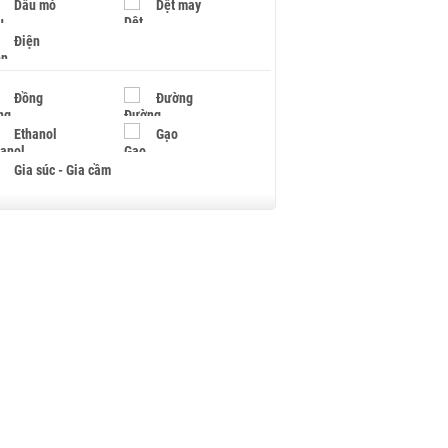
Dầu mỏ
Dệt may
Điện
Đồng
Đường
Ethanol
Gạo
Gia súc - Gia cầm
Giấy
Gỗ
Hạt điều
Hồ tiêu - Hạt tiêu
Khí đốt
Kim loại khác
Mắc ca
Muối
Ngũ cốc
Nhựa - Hạt nhựa