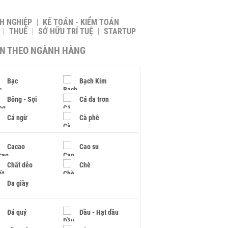
H NGHIỆP
KẾ TOÁN - KIỂM TOÁN
THUẾ
SỞ HỮU TRÍ TUỆ
STARTUP
IN THEO NGÀNH HÀNG
Bạc
Bạch Kim
Bông - Sợi
Cá da trơn
Cá ngừ
Cà phê
Cacao
Cao su
Chất dẻo
Chè
Da giày
Đá quý
Dầu - Hạt dầu