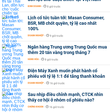
KINH DOANH
-
8 giờ trước
Lịch cổ tức tuần tới: Masan Consumer,
BSR, MB chốt quyền, tỷ lệ cao nhất
100%
DOANH NGHIỆP
-
9 giờ trước
Ngân hàng Trung ương Trung Quốc mua
thêm 20 tấn vàng trong tháng 7
HÀNG HÓA
-
8 giờ trước
Điện Máy Xanh muốn phát hành cổ
phiếu với tỷ lệ 1:1 để tăng thanh khoản
DOANH NGHIỆP
-
16 giờ trước
Sau nhịp điều chỉnh mạnh, CTCK nhìn
thấy cơ hội ở nhóm cổ phiếu nào?
CHỨNG KHOÁN
-
16 giờ trước