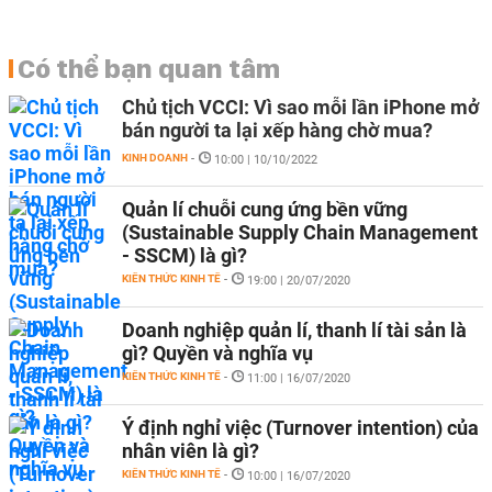
Có thể bạn quan tâm
Chủ tịch VCCI: Vì sao mỗi lần iPhone mở
bán người ta lại xếp hàng chờ mua?
KINH DOANH
-
10:00 | 10/10/2022
Quản lí chuỗi cung ứng bền vững
(Sustainable Supply Chain Management
- SSCM) là gì?
KIẾN THỨC KINH TẾ
-
19:00 | 20/07/2020
Doanh nghiệp quản lí, thanh lí tài sản là
gì? Quyền và nghĩa vụ
KIẾN THỨC KINH TẾ
-
11:00 | 16/07/2020
Ý định nghỉ việc (Turnover intention) của
nhân viên là gì?
KIẾN THỨC KINH TẾ
-
10:00 | 16/07/2020