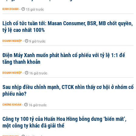
KINH DOANH
-
15 giờ trước
Lịch cổ tức tuần tới: Masan Consumer, BSR, MB chốt quyền,
tỷ lệ cao nhất 100%
DOANH NGHIỆP
-
9 giờ trước
Điện Máy Xanh muốn phát hành cổ phiếu với tỷ lệ 1:1 để
tăng thanh khoản
DOANH NGHIỆP
-
16 giờ trước
Sau nhịp điều chỉnh mạnh, CTCK nhìn thấy cơ hội ở nhóm cổ
phiếu nào?
CHỨNG KHOÁN
-
16 giờ trước
Công ty 100 tỷ của Huấn Hoa Hồng bỗng dưng ‘biến mất’,
một công ty khác đã giải thể