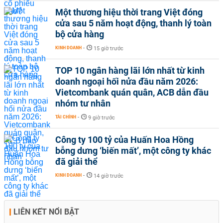
Một thương hiệu thời trang Việt đóng
cửa sau 5 năm hoạt động, thanh lý toàn
bộ cửa hàng
KINH DOANH
-
15 giờ trước
TOP 10 ngân hàng lãi lớn nhất từ kinh
doanh ngoại hối nửa đầu năm 2026:
Vietcombank quán quân, ACB dẫn đầu
nhóm tư nhân
TÀI CHÍNH
-
9 giờ trước
Công ty 100 tỷ của Huấn Hoa Hồng
bỗng dưng ‘biến mất’, một công ty khác
đã giải thể
KINH DOANH
-
14 giờ trước
LIÊN KẾT NỔI BẬT