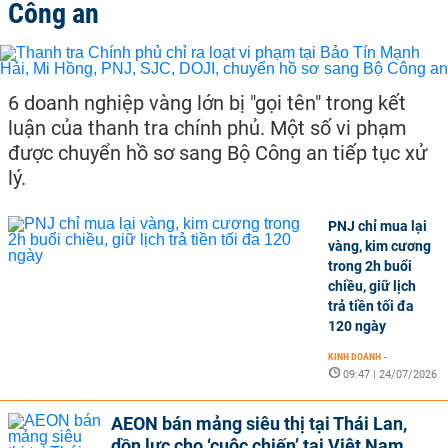
Công an
6 doanh nghiệp vàng lớn bị "gọi tên" trong kết
luận của thanh tra chính phủ. Một số vi phạm
được chuyển hồ sơ sang Bộ Công an tiếp tục xử
lý.
PNJ chỉ mua lại
vàng, kim cương
trong 2h buổi
chiều, giữ lịch
trả tiền tối đa
120 ngày
KINH DOANH
-
09:47 | 24/07/2026
AEON bán mảng siêu thị tại Thái Lan,
dồn lực cho ‘cuộc chiến’ tại Việt Nam