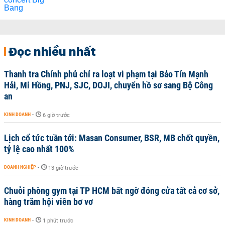
Đọc nhiều nhất
Thanh tra Chính phủ chỉ ra loạt vi phạm tại Bảo Tín Mạnh
Hải, Mi Hồng, PNJ, SJC, DOJI, chuyển hồ sơ sang Bộ Công
an
KINH DOANH
-
6 giờ trước
Lịch cổ tức tuần tới: Masan Consumer, BSR, MB chốt quyền,
tỷ lệ cao nhất 100%
DOANH NGHIỆP
-
13 giờ trước
Chuỗi phòng gym tại TP HCM bất ngờ đóng cửa tất cả cơ sở,
hàng trăm hội viên bơ vơ
KINH DOANH
-
1 phút trước