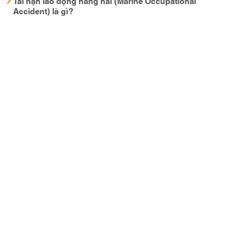
Tai nạn lao động hàng hải (Marine Occupational
Accident) là gì?