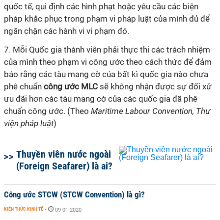
quốc tế,
qui
định các hình phạt hoặc yêu cầu các biện
pháp khắc phục trong phạm vi pháp luật của mình đủ để
ngăn chặn các hành vi vi phạm đó.
7. Mỗi Quốc gia thành viên phải thực thi các trách nhiệm
của mình theo phạm vi
công ước
theo cách thức để đảm
bảo rằng các tàu mang cờ của bất
kì
quốc gia nào chưa
phê chuẩn
công ước MLC
sẽ không nhận được sự đối xử
ưu đãi hơn các tàu mang cờ của các quốc gia đã phê
chuẩn công ước. (Theo
Maritime Labour Convention, Thư
viện pháp luật
)
Thuyền viên nước ngoài
(Foreign Seafarer) là ai?
Công ước STCW (STCW Convention) là gì?
KIẾN THỨC KINH TẾ
-
09-01-2020