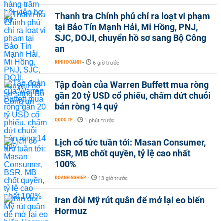
Thanh tra Chính phủ chỉ ra loạt vi phạm
tại Bảo Tín Mạnh Hải, Mi Hồng, PNJ,
SJC, DOJI, chuyển hồ sơ sang Bộ Công
an
KINH DOANH
-
6 giờ trước
Tập đoàn của Warren Buffett mua ròng
gần 20 tỷ USD cổ phiếu, chấm dứt chuỗi
bán ròng 14 quý
QUỐC TẾ
-
1 phút trước
Lịch cổ tức tuần tới: Masan Consumer,
BSR, MB chốt quyền, tỷ lệ cao nhất
100%
DOANH NGHIỆP
-
13 giờ trước
Iran đòi Mỹ rút quân để mở lại eo biển
Hormuz