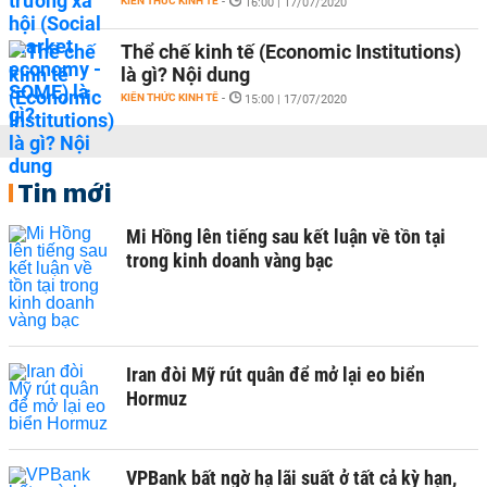
KIẾN THỨC KINH TẾ
-
16:00 | 17/07/2020
Thể chế kinh tế (Economic Institutions)
là gì? Nội dung
KIẾN THỨC KINH TẾ
-
15:00 | 17/07/2020
Tin mới
Mi Hồng lên tiếng sau kết luận về tồn tại
trong kinh doanh vàng bạc
Iran đòi Mỹ rút quân để mở lại eo biển
Hormuz
VPBank bất ngờ hạ lãi suất ở tất cả kỳ hạn,