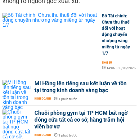
không rõ nguồn gốc xuất xứ.
Bộ Tài chính:
Chưa thu thuế
đối với hoạt
động chuyển
nhượng vàng
miếng từ ngày
1/7
THỜI SỰ
-
14:06 | 30/06/2026
Mi Hồng lên tiếng sau kết luận về tồn
tại trong kinh doanh vàng bạc
KINH DOANH
-
1 phút trước
Chuỗi phòng gym tại TP HCM bất ngờ
đóng cửa tất cả cơ sở, hàng trăm hội
viên bơ vơ
KINH DOANH
-
1 phút trước