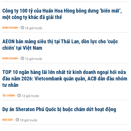
Công ty 100 tỷ của Huấn Hoa Hồng bỗng dưng ‘biến mất’,
một công ty khác đã giải thể
KINH DOANH
-
18 giờ trước
AEON bán mảng siêu thị tại Thái Lan, dồn lực cho ‘cuộc
chiến’ tại Việt Nam
KINH DOANH
-
12 giờ trước
TOP 10 ngân hàng lãi lớn nhất từ kinh doanh ngoại hối nửa
đầu năm 2026: Vietcombank quán quân, ACB dẫn đầu nhóm
tư nhân
TÀI CHÍNH
-
13 giờ trước
Dự án Sheraton Phú Quốc bị buộc chấm dứt hoạt động
NHÀ ĐẤT
-
18 giờ trước