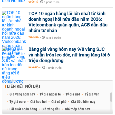
QUỐC TẾ
-
1 phút trước
TOP 10 ngân hàng lãi lớn nhất từ kinh
doanh ngoại hối nửa đầu năm 2026:
Vietcombank quán quân, ACB dẫn đầu
nhóm tư nhân
TÀI CHÍNH
-
13 giờ trước
Bảng giá vàng hôm nay 9/8 vàng SJC
và nhẫn tròn leo dốc, nữ trang tăng tới 6
triệu đồng/lượng
HÀNG HÓA
-
1 phút trước
LIÊN KẾT NỔI BẬT
Giá vàng hôm nay
Tỷ giá ngoại tệ
Tỷ giá usd
Tỷ giá yen
Tỷ giá euro
Giá heo hơi
Giá cà phê
Giá tiêu hôm nay
Lãi suất ngân hàng
Giá xăng dầu
Giá thép hôm nay