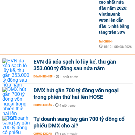
cao nhất nửa
đầu năm 2026:
VietinBank
vươn lên dẫn
đầu, 5 nhà băng
tăng trên 30%
TÀI CHÍNH
-
15:12 | 05/08/2026
EVN đã xóa sạch lỗ lũy kế, thu gần
353.000 tỷ đồng sau nửa năm
DOANH NGHIỆP
-
1 phút trước
DMX hút gần 700 tỷ đồng vốn ngoại
trong phiên thứ hai lên HOSE
CHỨNG KHOÁN
-
4 giờ trước
Tự doanh sang tay gần 700 tỷ đồng cổ
phiếu DMX cho ai?
CHỨNG KHOÁN
-
1 phút trước