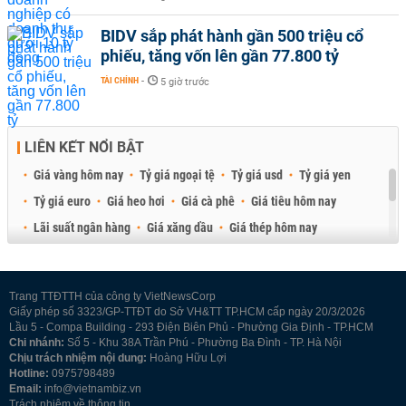
BIDV sắp phát hành gần 500 triệu cổ
phiếu, tăng vốn lên gần 77.800 tỷ
TÀI CHÍNH
-
5 giờ trước
LIÊN KẾT NỔI BẬT
Giá vàng hôm nay
Tỷ giá ngoại tệ
Tỷ giá usd
Tỷ giá yen
Tỷ giá euro
Giá heo hơi
Giá cà phê
Giá tiêu hôm nay
Lãi suất ngân hàng
Giá xăng dầu
Giá thép hôm nay
Giá sầu riêng
Giá thịt heo
Giá gạo
Giá cao su
Best Retail Brokers
Diễn đàn đầu tư Việt Nam 2026
Trang TTĐTTH của công ty VietNewsCorp
Giấy phép số 3323/GP-TTĐT do Sở VH&TT TP.HCM cấp ngày 20/3/2026
Lầu 5 - Compa Building - 293 Điện Biên Phủ - Phường Gia Định - TP.HCM
Chi nhánh:
Số 5 - Khu 38A Trần Phú - Phường Ba Đình - TP. Hà Nội
Chịu trách nhiệm nội dung:
Hoàng Hữu Lợi
Hotline:
0975798489
Email:
info@vietnambiz.vn
Trách nhiệm về thông tin