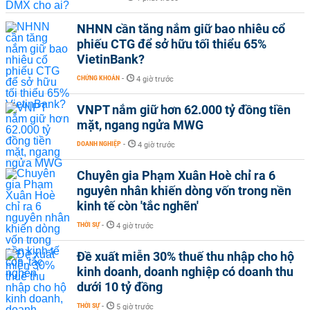
NHNN cần tăng nắm giữ bao nhiêu cổ
phiếu CTG để sở hữu tối thiểu 65%
VietinBank?
CHỨNG KHOÁN
-
4 giờ trước
VNPT nắm giữ hơn 62.000 tỷ đồng tiền
mặt, ngang ngửa MWG
DOANH NGHIỆP
-
4 giờ trước
Chuyên gia Phạm Xuân Hoè chỉ ra 6
nguyên nhân khiến dòng vốn trong nền
kinh tế còn 'tắc nghẽn'
THỜI SỰ
-
4 giờ trước
Đề xuất miễn 30% thuế thu nhập cho hộ
kinh doanh, doanh nghiệp có doanh thu
dưới 10 tỷ đồng
THỜI SỰ
-
5 giờ trước