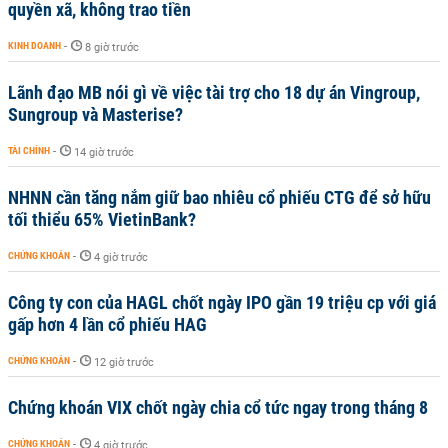
quyền xã, không trao tiền
KINH DOANH
-
8 giờ trước
Lãnh đạo MB nói gì về việc tài trợ cho 18 dự án Vingroup,
Sungroup và Masterise?
TÀI CHÍNH
-
14 giờ trước
NHNN cần tăng nắm giữ bao nhiêu cổ phiếu CTG để sở hữu
tối thiểu 65% VietinBank?
CHỨNG KHOÁN
-
4 giờ trước
Công ty con của HAGL chốt ngày IPO gần 19 triệu cp với giá
gấp hơn 4 lần cổ phiếu HAG
CHỨNG KHOÁN
-
12 giờ trước
Chứng khoán VIX chốt ngày chia cổ tức ngay trong tháng 8
CHỨNG KHOÁN
-
4 giờ trước