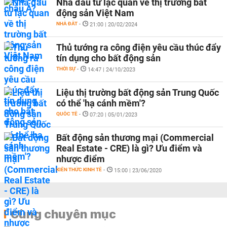
Nhà đầu tư lạc quan về thị trường bất
động sản Việt Nam
NHÀ ĐẤT
-
21:00 | 20/02/2024
Thủ tướng ra công điện yêu cầu thúc đẩy
tín dụng cho bất động sản
THỜI SỰ
-
14:47 | 24/10/2023
Liệu thị trường bất động sản Trung Quốc
có thể 'hạ cánh mềm'?
QUỐC TẾ
-
07:20 | 05/01/2023
Bất động sản thương mại (Commercial
Real Estate - CRE) là gì? Ưu điểm và
nhược điểm
KIẾN THỨC KINH TẾ
-
15:00 | 23/06/2020
Cùng chuyên mục