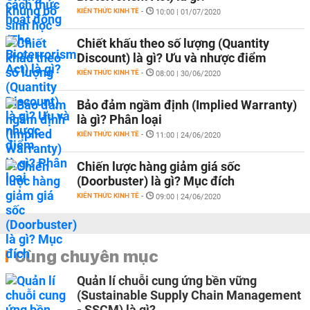
KIẾN THỨC KINH TẾ
-
10:00 | 01/07/2020
Chiết khấu theo số lượng (Quantity
Discount) là gì? Ưu và nhược điểm
KIẾN THỨC KINH TẾ
-
08:00 | 30/06/2020
Bảo đảm ngầm định (Implied Warranty)
là gì? Phân loại
KIẾN THỨC KINH TẾ
-
11:00 | 24/06/2020
Chiến lược hàng giảm giá sốc
(Doorbuster) là gì? Mục đích
KIẾN THỨC KINH TẾ
-
09:00 | 24/06/2020
Cùng chuyên mục
Quản lí chuỗi cung ứng bền vững
(Sustainable Supply Chain Management
- SSCM) là gì?