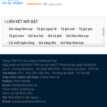
CHỨNG KHOÁN
-
1 phút trước
LIÊN KẾT NỔI BẬT
Giá vàng hôm nay
Tỷ giá ngoại tệ
Tỷ giá usd
Tỷ giá yen
Tỷ giá euro
Giá heo hơi
Giá cà phê
Giá tiêu hôm nay
Lãi suất ngân hàng
Giá xăng dầu
Giá thép hôm nay
Giá sầu riêng
Giá thịt heo
Giá gạo
Giá cao su
Best Retail Brokers
Diễn đàn đầu tư Việt Nam 2026
Trang TTĐTTH của công ty VietNewsCorp
Giấy phép số 3323/GP-TTĐT do Sở VH&TT TP.HCM cấp ngày 20/3/2026
Lầu 5 - Compa Building - 293 Điện Biên Phủ - Phường Gia Định - TP.HCM
Chi nhánh:
Số 5 - Khu 38A Trần Phú - Phường Ba Đình - TP. Hà Nội
Chịu trách nhiệm nội dung:
Hoàng Hữu Lợi
Hotline:
0975798489
Email:
info@vietnambiz.vn
Trách nhiệm về thông tin
DỊCH VỤ QUẢNG CÁO
Tel:
0931589222 (Ms Ngọc)
Email:
quangcao@vietnambiz.vn