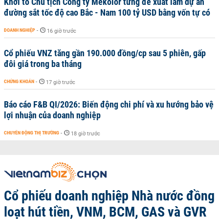
Khởi tố Chủ tịch Công ty Mekolor từng đề xuất làm dự án
đường sắt tốc độ cao Bắc - Nam 100 tỷ USD bằng vốn tự có
DOANH NGHIỆP
-
16 giờ trước
Cổ phiếu VNZ tăng gần 190.000 đồng/cp sau 5 phiên, gấp
đôi giá trong ba tháng
CHỨNG KHOÁN
-
17 giờ trước
Báo cáo F&B QI/2026: Biến động chi phí và xu hướng bảo vệ
lợi nhuận của doanh nghiệp
CHUYỂN ĐỘNG THỊ TRƯỜNG
-
18 giờ trước
Cổ phiếu doanh nghiệp Nhà nước đồng
loạt hút tiền, VNM, BCM, GAS và GVR