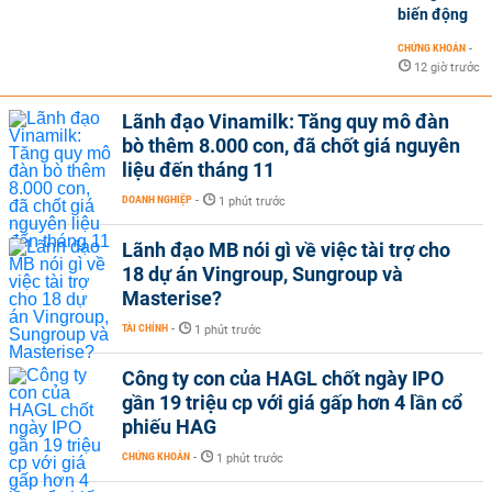
biến động
CHỨNG KHOÁN
-
12 giờ trước
Lãnh đạo Vinamilk: Tăng quy mô đàn
bò thêm 8.000 con, đã chốt giá nguyên
liệu đến tháng 11
DOANH NGHIỆP
-
1 phút trước
Lãnh đạo MB nói gì về việc tài trợ cho
18 dự án Vingroup, Sungroup và
Masterise?
TÀI CHÍNH
-
1 phút trước
Công ty con của HAGL chốt ngày IPO
gần 19 triệu cp với giá gấp hơn 4 lần cổ
phiếu HAG
CHỨNG KHOÁN
-
1 phút trước