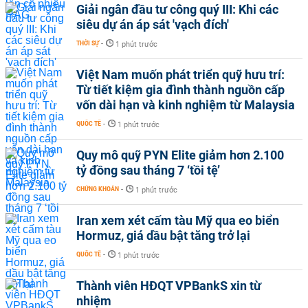
Giải ngân đầu tư công quý III: Khi các
siêu dự án áp sát 'vạch đích'
THỜI SỰ
-
1 phút trước
Việt Nam muốn phát triển quỹ hưu trí:
Từ tiết kiệm gia đình thành nguồn cấp
vốn dài hạn và kinh nghiệm từ Malaysia
QUỐC TẾ
-
1 phút trước
Quy mô quỹ PYN Elite giảm hơn 2.100
tỷ đồng sau tháng 7 ‘tồi tệ’
CHỨNG KHOÁN
-
1 phút trước
Iran xem xét cấm tàu Mỹ qua eo biển
Hormuz, giá dầu bật tăng trở lại
QUỐC TẾ
-
1 phút trước
Thành viên HĐQT VPBankS xin từ
nhiệm