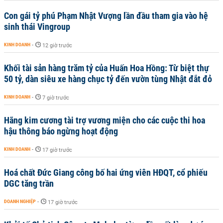
Con gái tỷ phú Phạm Nhật Vượng lần đầu tham gia vào hệ
sinh thái Vingroup
KINH DOANH
-
12 giờ trước
Khối tài sản hàng trăm tỷ của Huấn Hoa Hồng: Từ biệt thự
50 tỷ, dàn siêu xe hàng chục tỷ đến vườn tùng Nhật đắt đỏ
KINH DOANH
-
7 giờ trước
Hãng kim cương tài trợ vương miện cho các cuộc thi hoa
hậu thông báo ngừng hoạt động
KINH DOANH
-
17 giờ trước
Hoá chất Đức Giang công bố hai ứng viên HĐQT, cổ phiếu
DGC tăng trần
DOANH NGHIỆP
-
17 giờ trước