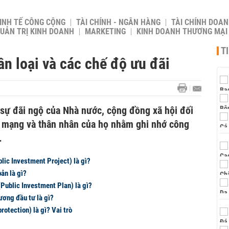
INH TẾ CÔNG CỘNG
TÀI CHÍNH - NGÂN HÀNG
TÀI CHÍNH DOAN
UẢN TRỊ KINH DOANH
MARKETING
KINH DOANH THƯƠNG MẠI
T
ân loại và các chế độ ưu đãi
 sự đãi ngộ của Nhà nước, cộng đồng xã hội đối
h mạng và thân nhân của họ nhằm ghi nhớ công
.
lic Investment Project) là gì?
ản là gì?
Public Investment Plan) là gì?
ương đầu tư là gì?
protection) là gì? Vai trò