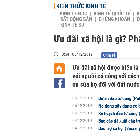
KIẾN THỨC KINH TẾ
KINH TẾ HỌC
KINH TẾ QUỐC TẾ
K
BẤT ĐỘNG SẢN
CHỨNG KHOÁN
Q
KINH TẾ SỐ
Ưu đãi xã hội là gì? Ph
13:34 | 05/12/2019
Chia sẻ
Ưu đãi xã hội được hiểu là
với người có công với các
ơn của họ đối với đất nước
Dự án đầu tư công (Pub
05-12-2019
Nợ đọng xây dựng cơ b
05-12-2019
Kế hoạch đầu tư công (
05-12-2019
Báo cáo đề xuất chủ tr
04-12-2019
Bảo trợ xã hội (Social 
04-12-2019