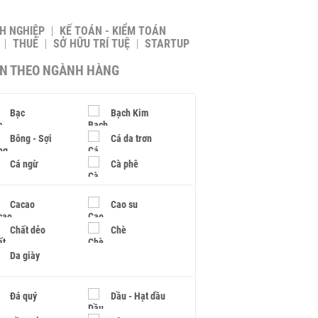
H NGHIỆP
KẾ TOÁN - KIỂM TOÁN
THUẾ
SỞ HỮU TRÍ TUỆ
STARTUP
IN THEO NGÀNH HÀNG
Bạc
Bạch Kim
Bông - Sợi
Cá da trơn
Cá ngừ
Cà phê
Cacao
Cao su
Chất dẻo
Chè
Da giày
Đá quý
Dầu - Hạt dầu