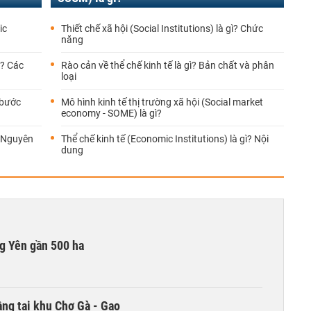
ic
Thiết chế xã hội (Social Institutions) là gì? Chức
năng
ì? Các
Rào cản về thể chế kinh tế là gì? Bản chất và phân
loại
 bước
Mô hình kinh tế thị trường xã hội (Social market
economy - SOME) là gì?
? Nguyên
Thể chế kinh tế (Economic Institutions) là gì? Nội
dung
g Yên gần 500 ha
ng tại khu Chợ Gà - Gạo