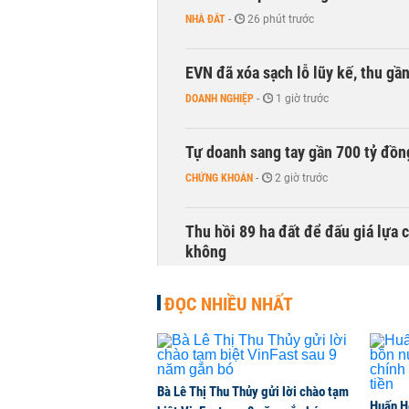
NHÀ ĐẤT
-
26 phút trước
EVN đã xóa sạch lỗ lũy kế, thu g
DOANH NGHIỆP
-
1 giờ trước
Tự doanh sang tay gần 700 tỷ đồn
CHỨNG KHOÁN
-
2 giờ trước
Thu hồi 89 ha đất để đấu giá lựa 
không
NHÀ ĐẤT
-
2 giờ trước
ĐỌC NHIỀU NHẤT
Dòng tiền ngoại bất ngờ trở lại T
CHỨNG KHOÁN
-
2 giờ trước
Bà Lê Thị Thu Thủy gửi lời chào tạm
Huấn H