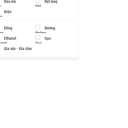
Dầu mỏ
Dệt may
Điện
Đồng
Đường
Ethanol
Gạo
Gia súc - Gia cầm
Giấy
Gỗ
Hạt điều
Hồ tiêu - Hạt tiêu
Khí đốt
Kim loại khác
Mắc ca
Muối
Ngũ cốc
Nhựa - Hạt nhựa