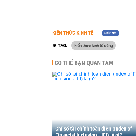
KIẾN THỨC KINH TẾ
Chia sẻ
kiến thức kinh tế công
TAG:
CÓ THỂ BẠN QUAN TÂM
Chỉ số tài chính toàn diện (Index of
Financial Inclusion - IFI) là gì?