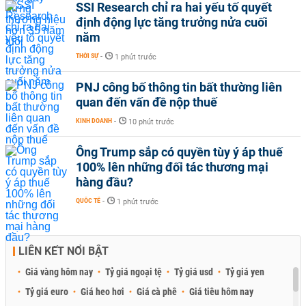
SSI Research chỉ ra hai yếu tố quyết
định động lực tăng trưởng nửa cuối
năm
THỜI SỰ
-
1 phút trước
PNJ công bố thông tin bất thường liên
quan đến vấn đề nộp thuế
KINH DOANH
-
10 phút trước
Ông Trump sắp có quyền tùy ý áp thuế
100% lên những đối tác thương mại
hàng đầu?
QUỐC TẾ
-
1 phút trước
LIÊN KẾT NỔI BẬT
Giá vàng hôm nay
Tỷ giá ngoại tệ
Tỷ giá usd
Tỷ giá yen
Tỷ giá euro
Giá heo hơi
Giá cà phê
Giá tiêu hôm nay