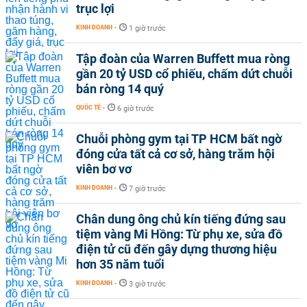
trục lợi
KINH DOANH
-
1 giờ trước
Tập đoàn của Warren Buffett mua ròng
gần 20 tỷ USD cổ phiếu, chấm dứt chuỗi
bán ròng 14 quý
QUỐC TẾ
-
6 giờ trước
Chuỗi phòng gym tại TP HCM bất ngờ
đóng cửa tất cả cơ sở, hàng trăm hội
viên bơ vơ
KINH DOANH
-
7 giờ trước
Chân dung ông chủ kín tiếng đứng sau
tiệm vàng Mi Hồng: Từ phụ xe, sửa đồ
điện tử cũ đến gây dựng thương hiệu
hơn 35 năm tuổi
KINH DOANH
-
3 giờ trước