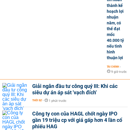
thành kế
hoạch lợi
nhuận
năm, có
thể đạt
mốc
40.000 tỷ
nếu tình
hình
thuận lợi
TÀI CHÍNH
-
9 giờ trước
Giải ngân đầu tư công quý III: Khi các
siêu dự án áp sát 'vạch đích'
THỜI SỰ
-
1 phút trước
Công ty con của HAGL chốt ngày IPO
gần 19 triệu cp với giá gấp hơn 4 lần cổ
phiếu HAG