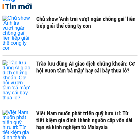
Tin mới
Chủ show 'Anh trai vượt ngàn chông gai' liên
tiếp giải thế công ty con
Trào lưu dùng AI giao dịch chứng khoán: Cơ
hội vươn tầm 'cá mập' hay cái bẫy thua lỗ?
Việt Nam muốn phát triển quỹ hưu trí: Từ
tiết kiệm gia đình thành nguồn cấp vốn dài
hạn và kinh nghiệm từ Malaysia