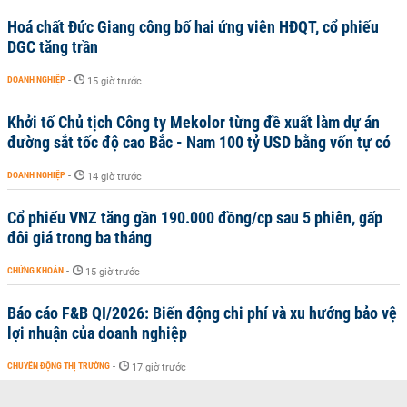
Hoá chất Đức Giang công bố hai ứng viên HĐQT, cổ phiếu
DGC tăng trần
DOANH NGHIỆP
-
15 giờ trước
Khởi tố Chủ tịch Công ty Mekolor từng đề xuất làm dự án
đường sắt tốc độ cao Bắc - Nam 100 tỷ USD bằng vốn tự có
DOANH NGHIỆP
-
14 giờ trước
Cổ phiếu VNZ tăng gần 190.000 đồng/cp sau 5 phiên, gấp
đôi giá trong ba tháng
CHỨNG KHOÁN
-
15 giờ trước
Báo cáo F&B QI/2026: Biến động chi phí và xu hướng bảo vệ
lợi nhuận của doanh nghiệp
CHUYỂN ĐỘNG THỊ TRƯỜNG
-
17 giờ trước