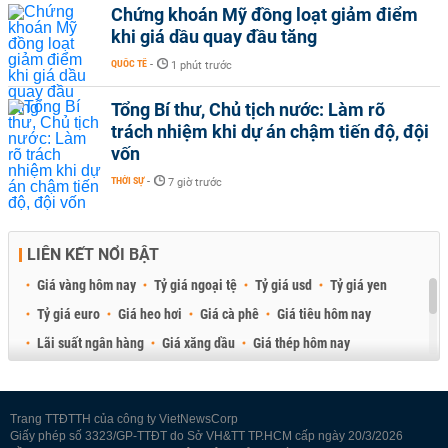
Chứng khoán Mỹ đồng loạt giảm điểm
khi giá dầu quay đầu tăng
QUỐC TẾ
-
1 phút trước
Tổng Bí thư, Chủ tịch nước: Làm rõ
trách nhiệm khi dự án chậm tiến độ, đội
vốn
THỜI SỰ
-
7 giờ trước
LIÊN KẾT NỔI BẬT
Giá vàng hôm nay
Tỷ giá ngoại tệ
Tỷ giá usd
Tỷ giá yen
Tỷ giá euro
Giá heo hơi
Giá cà phê
Giá tiêu hôm nay
Lãi suất ngân hàng
Giá xăng dầu
Giá thép hôm nay
Giá sầu riêng
Giá thịt heo
Giá gạo
Giá cao su
Best Retail Brokers
Diễn đàn đầu tư Việt Nam 2026
Trang TTĐTTH của công ty VietNewsCorp
Giấy phép số 3323/GP-TTĐT do Sở VH&TT TP.HCM cấp ngày 20/3/2026