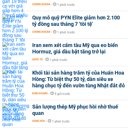
CHỨNG KHOÁN
-
1 phút trước
Quy mô quỹ PYN Elite giảm hơn 2.100
tỷ đồng sau tháng 7 ‘tồi tệ’
CHỨNG KHOÁN
-
1 phút trước
Iran xem xét cấm tàu Mỹ qua eo biển
Hormuz, giá dầu bật tăng trở lại
QUỐC TẾ
-
1 phút trước
Khối tài sản hàng trăm tỷ của Huấn Hoa
Hồng: Từ biệt thự 50 tỷ, dàn siêu xe
hàng chục tỷ đến vườn tùng Nhật đắt đỏ
KINH DOANH
-
5 giờ trước
Sản lượng thép Mỹ phục hồi nhờ thuế
quan
HÀNG HÓA
-
1 phút trước