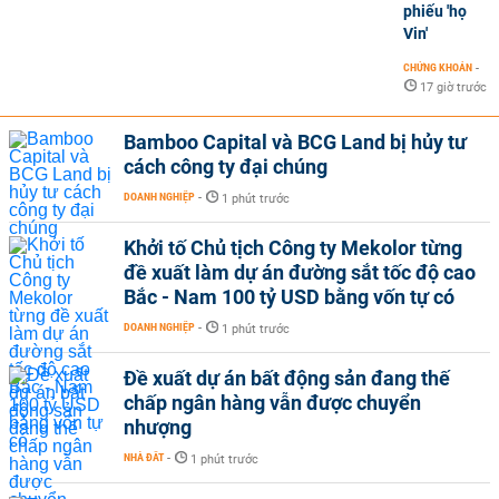
phiếu 'họ
Vin'
CHỨNG KHOÁN
-
17 giờ trước
Bamboo Capital và BCG Land bị hủy tư
cách công ty đại chúng
DOANH NGHIỆP
-
1 phút trước
Khởi tố Chủ tịch Công ty Mekolor từng
đề xuất làm dự án đường sắt tốc độ cao
Bắc - Nam 100 tỷ USD bằng vốn tự có
DOANH NGHIỆP
-
1 phút trước
Đề xuất dự án bất động sản đang thế
chấp ngân hàng vẫn được chuyển
nhượng
NHÀ ĐẤT
-
1 phút trước