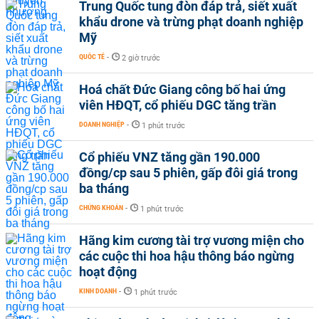
Trung Quốc tung đòn đáp trả, siết xuất
khẩu drone và trừng phạt doanh nghiệp
Mỹ
QUỐC TẾ
-
2 giờ trước
Hoá chất Đức Giang công bố hai ứng
viên HĐQT, cổ phiếu DGC tăng trần
DOANH NGHIỆP
-
1 phút trước
Cổ phiếu VNZ tăng gần 190.000
đồng/cp sau 5 phiên, gấp đôi giá trong
ba tháng
CHỨNG KHOÁN
-
1 phút trước
Hãng kim cương tài trợ vương miện cho
các cuộc thi hoa hậu thông báo ngừng
hoạt động
KINH DOANH
-
1 phút trước