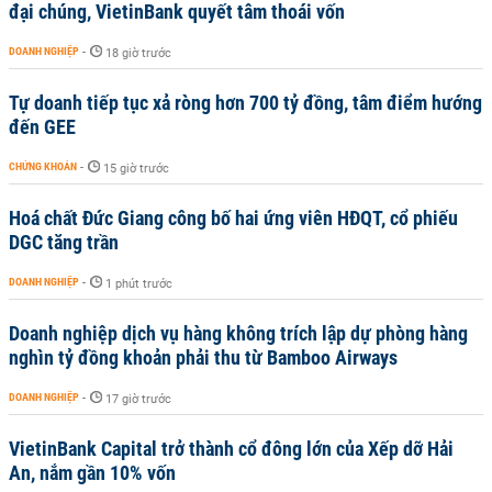
đại chúng, VietinBank quyết tâm thoái vốn
DOANH NGHIỆP
-
18 giờ trước
Tự doanh tiếp tục xả ròng hơn 700 tỷ đồng, tâm điểm hướng
đến GEE
CHỨNG KHOÁN
-
15 giờ trước
Hoá chất Đức Giang công bố hai ứng viên HĐQT, cổ phiếu
DGC tăng trần
DOANH NGHIỆP
-
1 phút trước
Doanh nghiệp dịch vụ hàng không trích lập dự phòng hàng
nghìn tỷ đồng khoản phải thu từ Bamboo Airways
DOANH NGHIỆP
-
17 giờ trước
VietinBank Capital trở thành cổ đông lớn của Xếp dỡ Hải
An, nắm gần 10% vốn