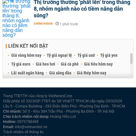
Thị trường thường ‘phất lên’ trong tháng
8, nhóm ngành nào có tiềm năng dẫn
sóng?
CHỨNG KHOÁN
-
1 phút trước
LIÊN KẾT NỔI BẬT
Giá vàng hôm nay
Tỷ giá ngoại tệ
Tỷ giá usd
Tỷ giá yen
Tỷ giá euro
Giá heo hơi
Giá cà phê
Giá tiêu hôm nay
Lãi suất ngân hàng
Giá xăng dầu
Giá thép hôm nay
Giá sầu riêng
Giá thịt heo
Giá gạo
Giá cao su
Best Retail Brokers
Diễn đàn đầu tư Việt Nam 2026
Trang TTĐTTH của công ty VietNewsCorp
Giấy phép số 3323/GP-TTĐT do Sở VH&TT TP.HCM cấp ngày 20/3/2026
Lầu 5 - Compa Building - 293 Điện Biên Phủ - Phường Gia Định - TP.HCM
Chi nhánh:
Số 5 - Khu 38A Trần Phú - Phường Ba Đình - TP. Hà Nội
Chịu trách nhiệm nội dung:
Hoàng Hữu Lợi
Hotline:
0975798489
Email:
info@vietnambiz.vn
Trách nhiệm về thông tin