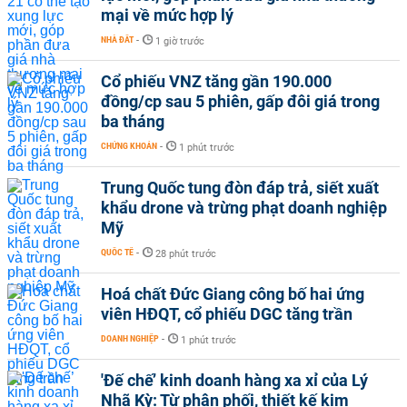
mại về mức hợp lý
NHÀ ĐẤT
-
1 giờ trước
Cổ phiếu VNZ tăng gần 190.000
đồng/cp sau 5 phiên, gấp đôi giá trong
ba tháng
CHỨNG KHOÁN
-
1 phút trước
Trung Quốc tung đòn đáp trả, siết xuất
khẩu drone và trừng phạt doanh nghiệp
Mỹ
QUỐC TẾ
-
28 phút trước
Hoá chất Đức Giang công bố hai ứng
viên HĐQT, cổ phiếu DGC tăng trần
DOANH NGHIỆP
-
1 phút trước
'Đế chế’ kinh doanh hàng xa xỉ của Lý
Nhã Kỳ: Từ phân phối, thiết kế kim