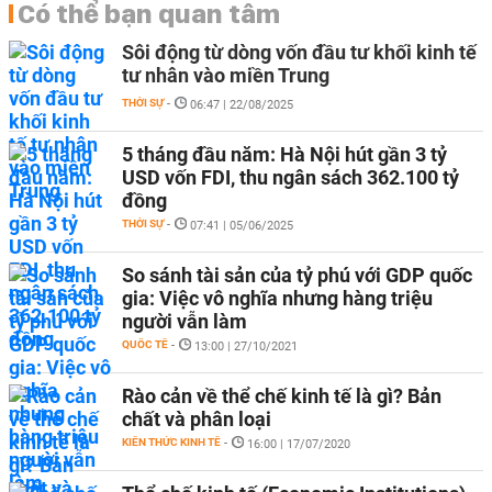
Có thể bạn quan tâm
Sôi động từ dòng vốn đầu tư khối kinh tế
tư nhân vào miền Trung
THỜI SỰ
-
06:47 | 22/08/2025
5 tháng đầu năm: Hà Nội hút gần 3 tỷ
USD vốn FDI, thu ngân sách 362.100 tỷ
đồng
THỜI SỰ
-
07:41 | 05/06/2025
So sánh tài sản của tỷ phú với GDP quốc
gia: Việc vô nghĩa nhưng hàng triệu
người vẫn làm
QUỐC TẾ
-
13:00 | 27/10/2021
Rào cản về thể chế kinh tế là gì? Bản
chất và phân loại
KIẾN THỨC KINH TẾ
-
16:00 | 17/07/2020