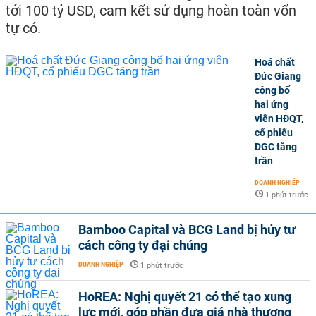
tới 100 tỷ USD, cam kết sử dụng hoàn toàn vốn
tự có.
Hoá chất
Đức Giang
công bố
hai ứng
viên HĐQT,
cổ phiếu
DGC tăng
trần
DOANH NGHIỆP
-
1 phút trước
Bamboo Capital và BCG Land bị hủy tư
cách công ty đại chúng
DOANH NGHIỆP
-
1 phút trước
HoREA: Nghị quyết 21 có thể tạo xung
lực mới, góp phần đưa giá nhà thương