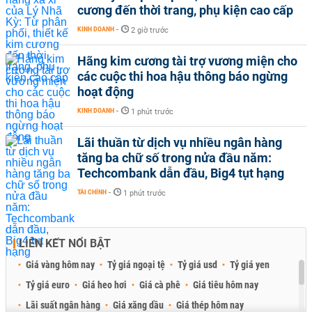
cương đến thời trang, phụ kiện cao cấp
KINH DOANH
-
2 giờ trước
Hãng kim cương tài trợ vương miện cho
các cuộc thi hoa hậu thông báo ngừng
hoạt động
KINH DOANH
-
1 phút trước
Lãi thuần từ dịch vụ nhiều ngân hàng
tăng ba chữ số trong nửa đầu năm:
Techcombank dẫn đầu, Big4 tụt hạng
TÀI CHÍNH
-
1 phút trước
LIÊN KẾT NỔI BẬT
Giá vàng hôm nay
Tỷ giá ngoại tệ
Tỷ giá usd
Tỷ giá yen
Tỷ giá euro
Giá heo hơi
Giá cà phê
Giá tiêu hôm nay
Lãi suất ngân hàng
Giá xăng dầu
Giá thép hôm nay