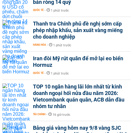
bán ròng 14 quý
QUỐC TẾ
-
1 phút trước
Thanh tra Chính phủ đề nghị sớm cấp
phép nhập khẩu, sản xuất vàng miếng
cho doanh nghiệp
HÀNG HÓA
-
1 phút trước
Iran đòi Mỹ rút quân để mở lại eo biển
Hormuz
QUỐC TẾ
-
1 phút trước
TOP 10 ngân hàng lãi lớn nhất từ kinh
doanh ngoại hối nửa đầu năm 2026:
Vietcombank quán quân, ACB dẫn đầu
nhóm tư nhân
TÀI CHÍNH
-
16 giờ trước
Bảng giá vàng hôm nay 9/8 vàng SJC