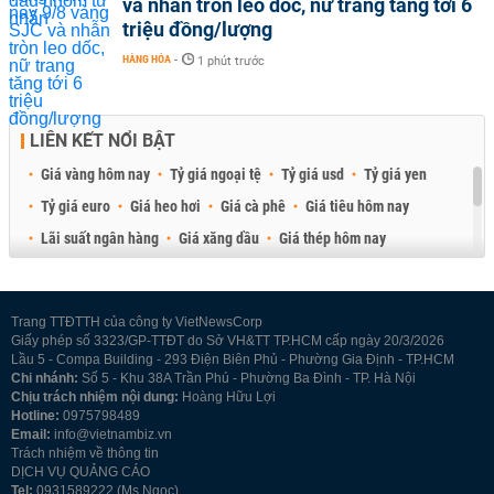
và nhẫn tròn leo dốc, nữ trang tăng tới 6
triệu đồng/lượng
HÀNG HÓA
-
1 phút trước
LIÊN KẾT NỔI BẬT
Giá vàng hôm nay
Tỷ giá ngoại tệ
Tỷ giá usd
Tỷ giá yen
Tỷ giá euro
Giá heo hơi
Giá cà phê
Giá tiêu hôm nay
Lãi suất ngân hàng
Giá xăng dầu
Giá thép hôm nay
Giá sầu riêng
Giá thịt heo
Giá gạo
Giá cao su
Best Retail Brokers
Diễn đàn đầu tư Việt Nam 2026
Trang TTĐTTH của công ty VietNewsCorp
Giấy phép số 3323/GP-TTĐT do Sở VH&TT TP.HCM cấp ngày 20/3/2026
Lầu 5 - Compa Building - 293 Điện Biên Phủ - Phường Gia Định - TP.HCM
Chi nhánh:
Số 5 - Khu 38A Trần Phú - Phường Ba Đình - TP. Hà Nội
Chịu trách nhiệm nội dung:
Hoàng Hữu Lợi
Hotline:
0975798489
Email:
info@vietnambiz.vn
Trách nhiệm về thông tin
DỊCH VỤ QUẢNG CÁO
Tel:
0931589222 (Ms Ngọc)