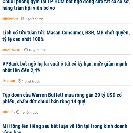
Chuỗi phòng gym tại TP HCM bất ngờ đóng cửa tất cả cơ sở,
hàng trăm hội viên bơ vơ
KINH DOANH
-
1 phút trước
Lịch cổ tức tuần tới: Masan Consumer, BSR, MB chốt quyền,
tỷ lệ cao nhất 100%
DOANH NGHIỆP
-
16 giờ trước
VPBank bất ngờ hạ lãi suất ở tất cả kỳ hạn, mức giảm mạnh
nhất lên đến 2,4%
TÀI CHÍNH
-
1 phút trước
Tập đoàn của Warren Buffett mua ròng gần 20 tỷ USD cổ
phiếu, chấm dứt chuỗi bán ròng 14 quý
QUỐC TẾ
-
1 phút trước
Mi Hồng lên tiếng sau kết luận về tồn tại trong kinh doanh
vàng bạc