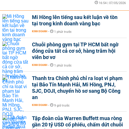
16:54 | 07/05/2026
Mi Hồng lên tiếng sau kết luận về tồn
tại trong kinh doanh vàng bạc
KINH DOANH
-
1 phút trước
Chuỗi phòng gym tại TP HCM bất ngờ
đóng cửa tất cả cơ sở, hàng trăm hội
viên bơ vơ
KINH DOANH
-
1 phút trước
Thanh tra Chính phủ chỉ ra loạt vi phạm
tại Bảo Tín Mạnh Hải, Mi Hồng, PNJ,
SJC, DOJI, chuyển hồ sơ sang Bộ Công
an
KINH DOANH
-
9 giờ trước
Tập đoàn của Warren Buffett mua ròng
gần 20 tỷ USD cổ phiếu, chấm dứt chuỗi