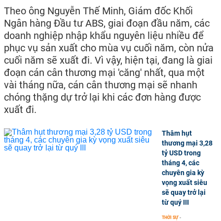
Theo ông Nguyễn Thế Minh, Giám đốc Khối
Ngân hàng Đầu tư ABS, giai đoạn đầu năm, các
doanh nghiệp nhập khẩu nguyên liệu nhiều để
phục vụ sản xuất cho mùa vụ cuối năm, còn nửa
cuối năm sẽ xuất đi. Vì vậy, hiện tại, đang là giai
đoạn cán cân thương mại 'căng' nhất, qua một
vài tháng nữa, cán cân thương mại sẽ nhanh
chóng thặng dự trở lại khi các đơn hàng được
xuất đi.
Thâm hụt
thương mại 3,28
tỷ USD trong
tháng 4, các
chuyên gia kỳ
vọng xuất siêu
sẽ quay trở lại
từ quý III
THỜI SỰ
-