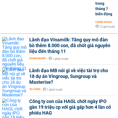
trong
tháng 7
biến động
CHỨNG KHOÁN
-
12 giờ trước
Lãnh đạo Vinamilk: Tăng quy mô đàn
bò thêm 8.000 con, đã chốt giá nguyên
liệu đến tháng 11
DOANH NGHIỆP
-
1 phút trước
Lãnh đạo MB nói gì về việc tài trợ cho
18 dự án Vingroup, Sungroup và
Masterise?
TÀI CHÍNH
-
1 phút trước
Công ty con của HAGL chốt ngày IPO
gần 19 triệu cp với giá gấp hơn 4 lần cổ
phiếu HAG