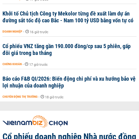
Khởi tố Chủ tịch Công ty Mekolor từng đề xuất làm dự án
đường sắt tốc độ cao Bắc - Nam 100 tỷ USD bằng vốn tự có
DOANH NGHIỆP
-
16 giờ trước
Cổ phiếu VNZ tăng gần 190.000 đồng/cp sau 5 phiên, gấp
đôi giá trong ba tháng
CHỨNG KHOÁN
-
17 giờ trước
Báo cáo F&B QI/2026: Biến động chi phí và xu hướng bảo vệ
lợi nhuận của doanh nghiệp
CHUYỂN ĐỘNG THỊ TRƯỜNG
-
18 giờ trước
Cổ phiếu doanh nghiệp Nhà nước đồng