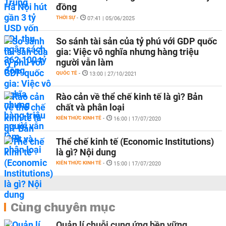
đồng
THỜI SỰ
-
07:41 | 05/06/2025
So sánh tài sản của tỷ phú với GDP quốc
gia: Việc vô nghĩa nhưng hàng triệu
người vẫn làm
QUỐC TẾ
-
13:00 | 27/10/2021
Rào cản về thể chế kinh tế là gì? Bản
chất và phân loại
KIẾN THỨC KINH TẾ
-
16:00 | 17/07/2020
Thể chế kinh tế (Economic Institutions)
là gì? Nội dung
KIẾN THỨC KINH TẾ
-
15:00 | 17/07/2020
Cùng chuyên mục
Quản lí chuỗi cung ứng bền vững