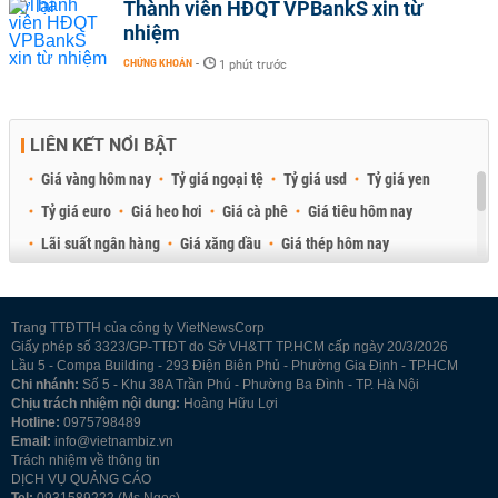
Thành viên HĐQT VPBankS xin từ
nhiệm
CHỨNG KHOÁN
-
1 phút trước
LIÊN KẾT NỔI BẬT
Giá vàng hôm nay
Tỷ giá ngoại tệ
Tỷ giá usd
Tỷ giá yen
Tỷ giá euro
Giá heo hơi
Giá cà phê
Giá tiêu hôm nay
Lãi suất ngân hàng
Giá xăng dầu
Giá thép hôm nay
Giá sầu riêng
Giá thịt heo
Giá gạo
Giá cao su
Best Retail Brokers
Diễn đàn đầu tư Việt Nam 2026
Trang TTĐTTH của công ty VietNewsCorp
Giấy phép số 3323/GP-TTĐT do Sở VH&TT TP.HCM cấp ngày 20/3/2026
Lầu 5 - Compa Building - 293 Điện Biên Phủ - Phường Gia Định - TP.HCM
Chi nhánh:
Số 5 - Khu 38A Trần Phú - Phường Ba Đình - TP. Hà Nội
Chịu trách nhiệm nội dung:
Hoàng Hữu Lợi
Hotline:
0975798489
Email:
info@vietnambiz.vn
Trách nhiệm về thông tin
DỊCH VỤ QUẢNG CÁO