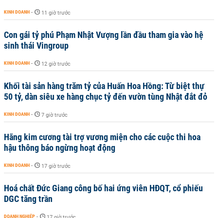
KINH DOANH
-
11 giờ trước
Con gái tỷ phú Phạm Nhật Vượng lần đầu tham gia vào hệ
sinh thái Vingroup
KINH DOANH
-
12 giờ trước
Khối tài sản hàng trăm tỷ của Huấn Hoa Hồng: Từ biệt thự
50 tỷ, dàn siêu xe hàng chục tỷ đến vườn tùng Nhật đắt đỏ
KINH DOANH
-
7 giờ trước
Hãng kim cương tài trợ vương miện cho các cuộc thi hoa
hậu thông báo ngừng hoạt động
KINH DOANH
-
17 giờ trước
Hoá chất Đức Giang công bố hai ứng viên HĐQT, cổ phiếu
DGC tăng trần
DOANH NGHIỆP
-
17 giờ trước