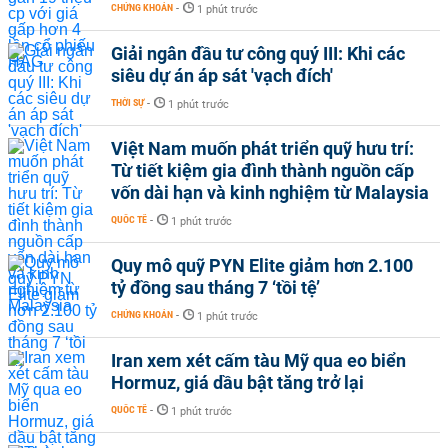
CHỨNG KHOÁN
-
1 phút trước
Giải ngân đầu tư công quý III: Khi các
siêu dự án áp sát 'vạch đích'
THỜI SỰ
-
1 phút trước
Việt Nam muốn phát triển quỹ hưu trí:
Từ tiết kiệm gia đình thành nguồn cấp
vốn dài hạn và kinh nghiệm từ Malaysia
QUỐC TẾ
-
1 phút trước
Quy mô quỹ PYN Elite giảm hơn 2.100
tỷ đồng sau tháng 7 ‘tồi tệ’
CHỨNG KHOÁN
-
1 phút trước
Iran xem xét cấm tàu Mỹ qua eo biển
Hormuz, giá dầu bật tăng trở lại
QUỐC TẾ
-
1 phút trước