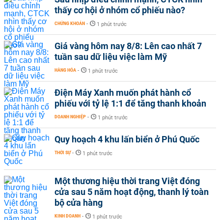
thấy cơ hội ở nhóm cổ phiếu nào?
CHỨNG KHOÁN
-
1 phút trước
Giá vàng hôm nay 8/8: Lên cao nhất 7
tuần sau dữ liệu việc làm Mỹ
HÀNG HÓA
-
1 phút trước
Điện Máy Xanh muốn phát hành cổ
phiếu với tỷ lệ 1:1 để tăng thanh khoản
DOANH NGHIỆP
-
1 phút trước
Quy hoạch 4 khu lấn biển ở Phú Quốc
THỜI SỰ
-
1 phút trước
Một thương hiệu thời trang Việt đóng
cửa sau 5 năm hoạt động, thanh lý toàn
bộ cửa hàng
KINH DOANH
-
1 phút trước