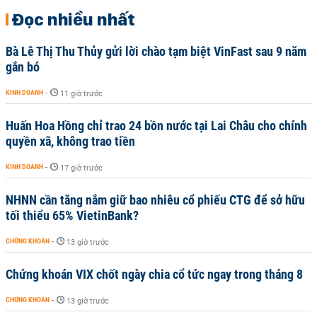
Đọc nhiều nhất
Bà Lê Thị Thu Thủy gửi lời chào tạm biệt VinFast sau 9 năm
gắn bó
KINH DOANH
-
11 giờ trước
Huấn Hoa Hồng chỉ trao 24 bồn nước tại Lai Châu cho chính
quyền xã, không trao tiền
KINH DOANH
-
17 giờ trước
NHNN cần tăng nắm giữ bao nhiêu cổ phiếu CTG để sở hữu
tối thiểu 65% VietinBank?
CHỨNG KHOÁN
-
13 giờ trước
Chứng khoán VIX chốt ngày chia cổ tức ngay trong tháng 8
CHỨNG KHOÁN
-
13 giờ trước