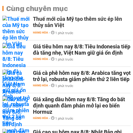
Cùng chuyên mục
Thuế mới của Mỹ tạo thêm sức ép lên
thủy sản Việt
HÀNG HÓA
-
1 phút trước
Giá tiêu hôm nay 8/8: Tiêu Indonesia tiếp
đà tăng nhẹ, Việt Nam giữ giá ổn định
HÀNG HÓA
-
1 phút trước
Giá cà phê hôm nay 8/8: Arabica tăng vọt
trở lại, robusta giảm phiên thứ 2 liên tiếp
HÀNG HÓA
-
1 phút trước
Giá xăng dầu hôm nay 8/8: Tăng do bất
định quanh đàm phán mở lại eo biển
Hormuz
HÀNG HÓA
-
1 phút trước
Giá cao su hôm nay 8/8: Nhật Bản ghi