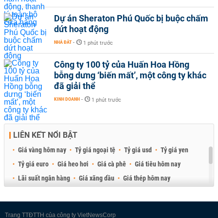
Dự án Sheraton Phú Quốc bị buộc chấm
dứt hoạt động
NHÀ ĐẤT
-
1 phút trước
Công ty 100 tỷ của Huấn Hoa Hồng
bỗng dưng ‘biến mất’, một công ty khác
đã giải thể
KINH DOANH
-
1 phút trước
LIÊN KẾT NỔI BẬT
Giá vàng hôm nay
Tỷ giá ngoại tệ
Tỷ giá usd
Tỷ giá yen
Tỷ giá euro
Giá heo hơi
Giá cà phê
Giá tiêu hôm nay
Lãi suất ngân hàng
Giá xăng dầu
Giá thép hôm nay
Giá sầu riêng
Giá thịt heo
Giá gạo
Giá cao su
Best Retail Brokers
Diễn đàn đầu tư Việt Nam 2026
Trang TTĐTTH của công ty VietNewsCorp