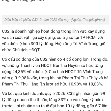
Diễn biến cổ phiếu C32 từ năm 2023 đến nay.
(Nguồn: TrangdingView)
C32 là doanh nghiệp hoạt động trong lĩnh vực xây dựng
và sản xuất vật liệu xây dựng, có trụ sở tại TP HCM, với
vốn điều lệ hơn 300 tỷ đồng. Hiện ông Từ Vĩnh Trung giữ
chức Chủ tịch HĐQT.
Cơ cấu cổ đông của C32 hiện có 4 cổ đông lớn. Trong đó,
vợ chồng Thành viên HĐQT Bùi Thu Huyền sở hữu tổng
cộng 24,35% vốn điều lệ. Chủ tịch HĐQT Từ Vĩnh Trung
nắm giữ 9,98% vốn, trong khi bà Phạm Thị Thu Thủy và bà
Phạm Thị Thu Hằng lần lượt sở hữu 10,98% và 10,08%.
Về kết quả kinh doanh, quý I/2026, C32 ghi nhận gần 99
tỷ đồng doanh thu thuần, tăng 33% so với cùng kỳ năm
trước. Lợi nhuận sau thuế đạt hơn 10 tỷ đồng, gấp 6,7 lần