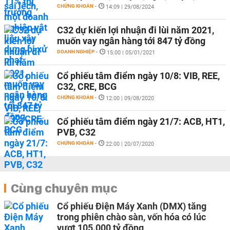
CHỨNG KHOÁN
-
14:09 | 29/08/2024
C32 dự kiến lợi nhuận đi lùi năm 2021,
muốn vay ngân hàng tới 847 tỷ đồng
DOANH NGHIỆP
-
15:00 | 05/01/2021
Cổ phiếu tâm điểm ngày 10/8: VIB, REE,
C32, CRE, BCG
CHỨNG KHOÁN
-
12:00 | 09/08/2020
Cổ phiếu tâm điểm ngày 21/7: ACB, HT1,
PVB, C32
CHỨNG KHOÁN
-
22:00 | 20/07/2020
Cùng chuyên mục
Cổ phiếu Điện Máy Xanh (DMX) tăng
trong phiên chào sàn, vốn hóa có lúc
vượt 105.000 tỷ đồng