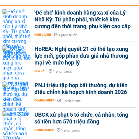
'Đế chế’ kinh doanh hàng xa xỉ của Lý
Nhã Kỳ: Từ phân phối, thiết kế kim
cương đến thời trang, phụ kiện cao cấp
KINH DOANH
-
1 phút trước
HoREA: Nghị quyết 21 có thể tạo xung
lực mới, góp phần đưa giá nhà thương
mại về mức hợp lý
NHÀ ĐẤT
-
1 phút trước
PNJ triệu tập họp bất thường, dự kiến
điều chỉnh kế hoạch kinh doanh 2026
DOANH NGHIỆP
-
1 phút trước
UBCK xử phạt 5 tổ chức, cá nhân, tổng
số tiền hơn 570 triệu đồng
CHỨNG KHOÁN
-
1 phút trước