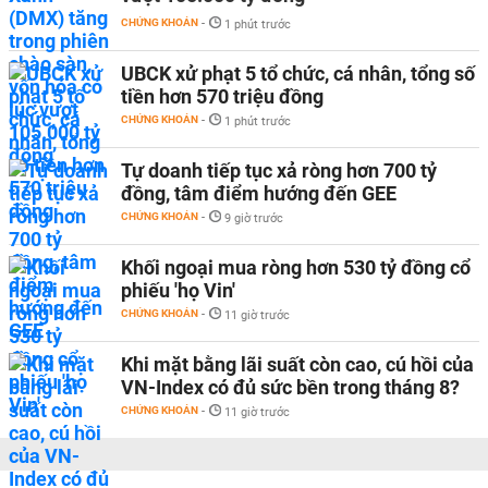
CHỨNG KHOÁN
-
1 phút trước
UBCK xử phạt 5 tổ chức, cá nhân, tổng số
tiền hơn 570 triệu đồng
CHỨNG KHOÁN
-
1 phút trước
Tự doanh tiếp tục xả ròng hơn 700 tỷ
đồng, tâm điểm hướng đến GEE
CHỨNG KHOÁN
-
9 giờ trước
Khối ngoại mua ròng hơn 530 tỷ đồng cổ
phiếu 'họ Vin'
CHỨNG KHOÁN
-
11 giờ trước
Khi mặt bằng lãi suất còn cao, cú hồi của
VN-Index có đủ sức bền trong tháng 8?
CHỨNG KHOÁN
-
11 giờ trước