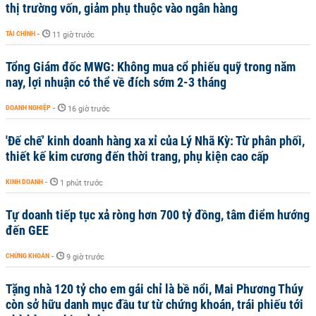
thị trường vốn, giảm phụ thuộc vào ngân hàng
TÀI CHÍNH
-
11 giờ trước
Tổng Giám đốc MWG: Không mua cổ phiếu quỹ trong năm
nay, lợi nhuận có thể về đích sớm 2-3 tháng
DOANH NGHIỆP
-
16 giờ trước
'Đế chế’ kinh doanh hàng xa xỉ của Lý Nhã Kỳ: Từ phân phối,
thiết kế kim cương đến thời trang, phụ kiện cao cấp
KINH DOANH
-
1 phút trước
Tự doanh tiếp tục xả ròng hơn 700 tỷ đồng, tâm điểm hướng
đến GEE
CHỨNG KHOÁN
-
9 giờ trước
Tặng nhà 120 tỷ cho em gái chỉ là bề nổi, Mai Phương Thúy
còn sở hữu danh mục đầu tư từ chứng khoán, trái phiếu tới