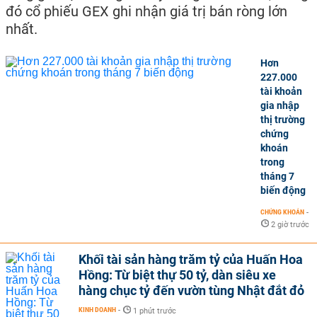
đó cổ phiếu GEX ghi nhận giá trị bán ròng lớn
nhất.
Hơn
227.000
tài khoản
gia nhập
thị trường
chứng
khoán
trong
tháng 7
biến động
CHỨNG KHOÁN
-
2 giờ trước
Khối tài sản hàng trăm tỷ của Huấn Hoa
Hồng: Từ biệt thự 50 tỷ, dàn siêu xe
hàng chục tỷ đến vườn tùng Nhật đắt đỏ
KINH DOANH
-
1 phút trước