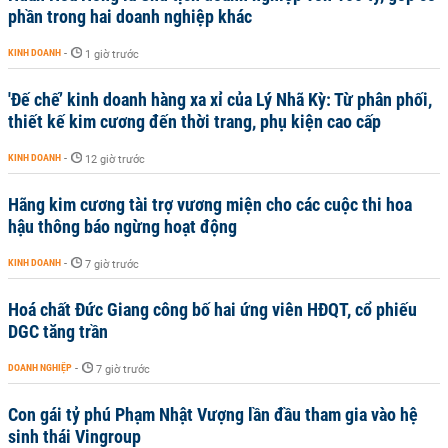
phần trong hai doanh nghiệp khác
KINH DOANH
-
1 giờ trước
'Đế chế’ kinh doanh hàng xa xỉ của Lý Nhã Kỳ: Từ phân phối,
thiết kế kim cương đến thời trang, phụ kiện cao cấp
KINH DOANH
-
12 giờ trước
Hãng kim cương tài trợ vương miện cho các cuộc thi hoa
hậu thông báo ngừng hoạt động
KINH DOANH
-
7 giờ trước
Hoá chất Đức Giang công bố hai ứng viên HĐQT, cổ phiếu
DGC tăng trần
DOANH NGHIỆP
-
7 giờ trước
Con gái tỷ phú Phạm Nhật Vượng lần đầu tham gia vào hệ
sinh thái Vingroup