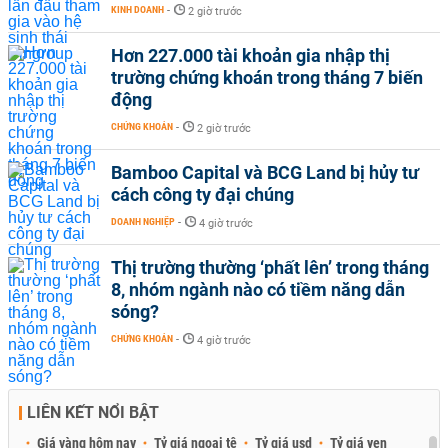
KINH DOANH
-
2 giờ trước
Hơn 227.000 tài khoản gia nhập thị
trường chứng khoán trong tháng 7 biến
động
CHỨNG KHOÁN
-
2 giờ trước
Bamboo Capital và BCG Land bị hủy tư
cách công ty đại chúng
DOANH NGHIỆP
-
4 giờ trước
Thị trường thường ‘phất lên’ trong tháng
8, nhóm ngành nào có tiềm năng dẫn
sóng?
CHỨNG KHOÁN
-
4 giờ trước
LIÊN KẾT NỔI BẬT
Giá vàng hôm nay
Tỷ giá ngoại tệ
Tỷ giá usd
Tỷ giá yen