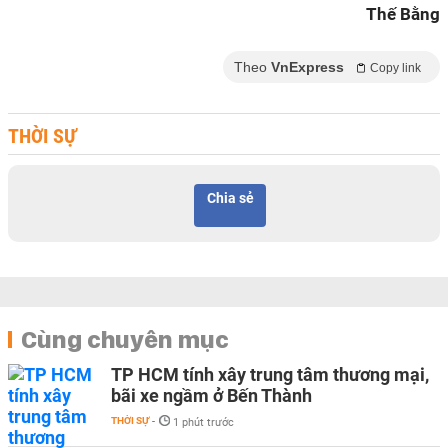
Thế Bằng
Theo
VnExpress
Copy link
THỜI SỰ
Chia sẻ
Cùng chuyên mục
TP HCM tính xây trung tâm thương mại,
bãi xe ngầm ở Bến Thành
THỜI SỰ
-
1 phút trước