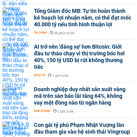
Tổng Giám đốc MB: Tự tin hoàn thành
kế hoạch lợi nhuận năm, có thể đạt mốc
40.000 tỷ nếu tình hình thuận lợi
TÀI CHÍNH
-
39 phút trước
AI trở nên 'đáng sợ' hơn Bitcoin: Giới
đầu tư tháo chạy vì thị trường bốc hơi
40%, 150 tỷ USD bị rút không thương
tiếc
QUỐC TẾ
-
1 giờ trước
Doanh nghiệp duy nhất sản xuất vàng
mã trên sàn báo lãi tăng 64%, không
vay một đồng nào từ ngân hàng
KINH DOANH
-
2 giờ trước
Con gái tỷ phú Phạm Nhật Vượng lần
đầu tham gia vào hệ sinh thái Vingroup