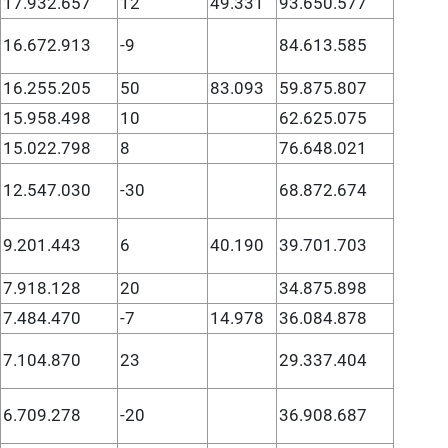
17.932.657
12
49.331
93.650.577
16.672.913
-9
84.613.585
16.255.205
50
83.093
59.875.807
15.958.498
10
62.625.075
15.022.798
8
76.648.021
12.547.030
-30
68.872.674
9.201.443
6
40.190
39.701.703
7.918.128
20
34.875.898
7.484.470
-7
14.978
36.084.878
7.104.870
23
29.337.404
6.709.278
-20
36.908.687