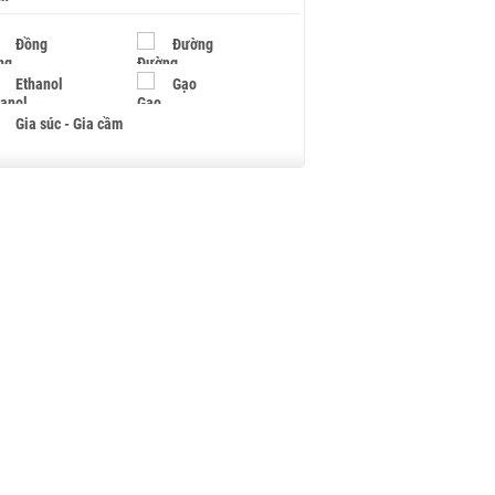
Đồng
Đường
Ethanol
Gạo
Gia súc - Gia cầm
Giấy
Gỗ
Hạt điều
Hồ tiêu - Hạt tiêu
Khí đốt
Kim loại khác
Mắc ca
Muối
Ngũ cốc
Nhựa - Hạt nhựa
Palladium
Phân bón