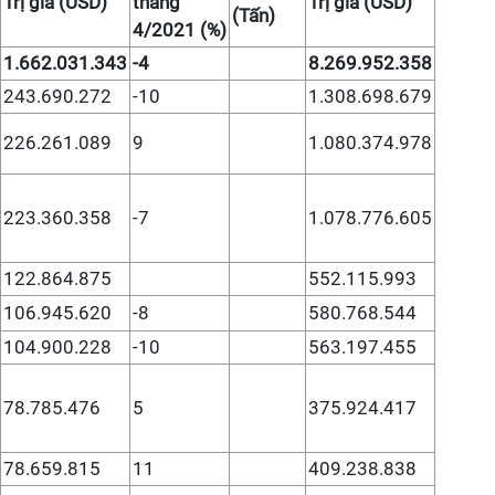
Trị giá (USD)
tháng
Trị giá (USD)
(Tấn)
4/2021 (%)
1.662.031.343
-4
8.269.952.358
243.690.272
-10
1.308.698.679
226.261.089
9
1.080.374.978
223.360.358
-7
1.078.776.605
122.864.875
552.115.993
106.945.620
-8
580.768.544
104.900.228
-10
563.197.455
78.785.476
5
375.924.417
78.659.815
11
409.238.838