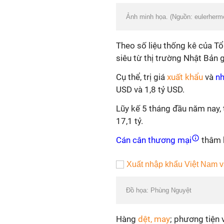
Ảnh minh họa. (Nguồn: eulerherm
Theo số liệu thống kê của T
siêu từ thị trường Nhật Bản 
Cụ thể, trị giá
xuất khẩu
và
nh
USD và 1,8 tỷ USD.
Lũy kế 5 tháng đầu năm nay, 
17,1 tỷ.
Cán cân thương mại
thâm h
Đồ họa: Phùng Nguyệt
Hàng
dệt, may
; phương tiện 