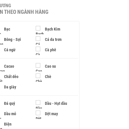
HƯƠNG
IN THEO NGÀNH HÀNG
Bạc
Bạch Kim
Bông - Sợi
Cá da trơn
Cá ngừ
Cà phê
Cacao
Cao su
Chất dẻo
Chè
Da giày
Đá quý
Dầu - Hạt dầu
Dầu mỏ
Dệt may
Điện