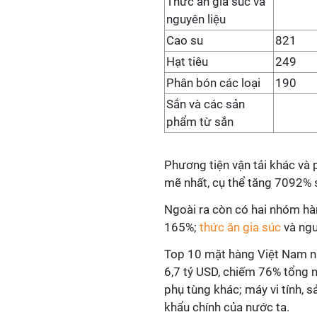
Thức ăn gia súc và
nguyên liệu
Cao su
821
Hạt tiêu
249
Phân bón các loại
190
Sắn và các sản
phẩm từ sắn
Phương tiện vận tải khác và 
mẽ nhất, cụ thể tăng 7092% 
Ngoài ra còn có hai nhóm hàn
165%;
thức ăn gia súc
và ngu
Top 10 mặt hàng Việt Nam nh
6,7 tỷ USD, chiếm 76% tổng n
phụ tùng khác; máy vi tính, s
khẩu chính của nước ta.