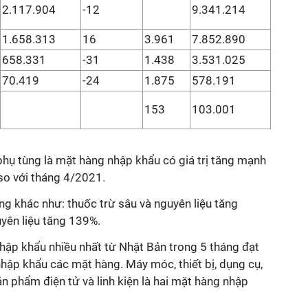
2.117.904
-12
9.341.214
1.658.313
16
3.961
7.852.890
658.331
-31
1.438
3.531.025
70.419
-24
1.875
578.191
153
103.001
phụ tùng là mặt hàng nhập khẩu có giá trị tăng mạnh
so với tháng 4/2021.
g khác như: thuốc trừ sâu và nguyên liệu tăng
yên liệu tăng 139%.
ập khẩu nhiều nhất từ Nhật Bản trong 5 tháng đạt
hập khẩu các mặt hàng. Máy móc, thiết bị, dụng cụ,
ản phẩm điện tử và linh kiện là hai mặt hàng nhập