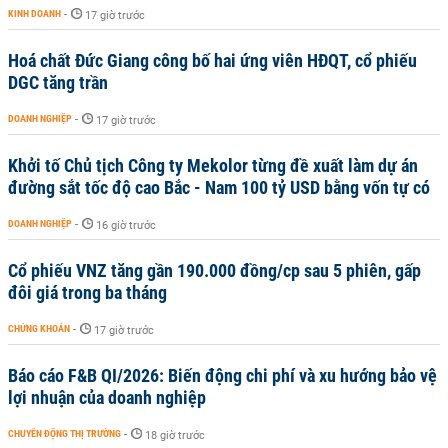
KINH DOANH
-
17 giờ trước
Hoá chất Đức Giang công bố hai ứng viên HĐQT, cổ phiếu
DGC tăng trần
DOANH NGHIỆP
-
17 giờ trước
Khởi tố Chủ tịch Công ty Mekolor từng đề xuất làm dự án
đường sắt tốc độ cao Bắc - Nam 100 tỷ USD bằng vốn tự có
DOANH NGHIỆP
-
16 giờ trước
Cổ phiếu VNZ tăng gần 190.000 đồng/cp sau 5 phiên, gấp
đôi giá trong ba tháng
CHỨNG KHOÁN
-
17 giờ trước
Báo cáo F&B QI/2026: Biến động chi phí và xu hướng bảo vệ
lợi nhuận của doanh nghiệp
CHUYỂN ĐỘNG THỊ TRƯỜNG
-
18 giờ trước