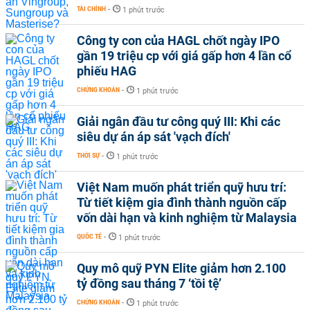
TÀI CHÍNH
-
1 phút trước
Công ty con của HAGL chốt ngày IPO
gần 19 triệu cp với giá gấp hơn 4 lần cổ
phiếu HAG
CHỨNG KHOÁN
-
1 phút trước
Giải ngân đầu tư công quý III: Khi các
siêu dự án áp sát 'vạch đích'
THỜI SỰ
-
1 phút trước
Việt Nam muốn phát triển quỹ hưu trí:
Từ tiết kiệm gia đình thành nguồn cấp
vốn dài hạn và kinh nghiệm từ Malaysia
QUỐC TẾ
-
1 phút trước
Quy mô quỹ PYN Elite giảm hơn 2.100
tỷ đồng sau tháng 7 ‘tồi tệ’
CHỨNG KHOÁN
-
1 phút trước