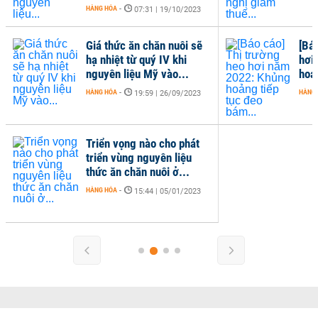
07:31 | 19/10/2023
c ăn chăn nuôi sẽ
[Báo cáo] Thị trường heo
 từ quý IV khi
hơi năm 2022: Khủng
liệu Mỹ vào...
hoảng tiếp tục đeo bám...
HÀNG HÓA
-
19:59 | 26/09/2023
07:06 | 02/02/2023
ọng nào cho phát
ùng nguyên liệu
 chăn nuôi ở...
15:44 | 05/01/2023