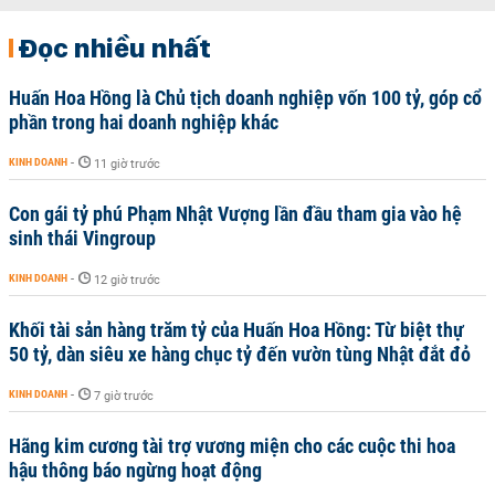
Đọc nhiều nhất
Huấn Hoa Hồng là Chủ tịch doanh nghiệp vốn 100 tỷ, góp cổ
phần trong hai doanh nghiệp khác
KINH DOANH
-
11 giờ trước
Con gái tỷ phú Phạm Nhật Vượng lần đầu tham gia vào hệ
sinh thái Vingroup
KINH DOANH
-
12 giờ trước
Khối tài sản hàng trăm tỷ của Huấn Hoa Hồng: Từ biệt thự
50 tỷ, dàn siêu xe hàng chục tỷ đến vườn tùng Nhật đắt đỏ
KINH DOANH
-
7 giờ trước
Hãng kim cương tài trợ vương miện cho các cuộc thi hoa
hậu thông báo ngừng hoạt động