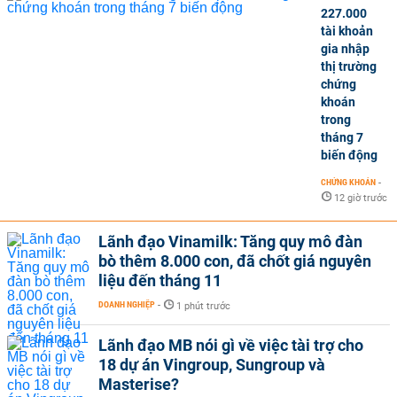
227.000
tài khoản
gia nhập
thị trường
chứng
khoán
trong
tháng 7
biến động
CHỨNG KHOÁN
-
12 giờ trước
Lãnh đạo Vinamilk: Tăng quy mô đàn
bò thêm 8.000 con, đã chốt giá nguyên
liệu đến tháng 11
DOANH NGHIỆP
-
1 phút trước
Lãnh đạo MB nói gì về việc tài trợ cho
18 dự án Vingroup, Sungroup và
Masterise?