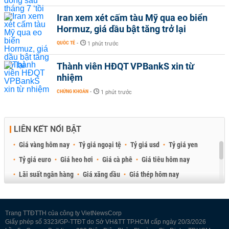
Iran xem xét cấm tàu Mỹ qua eo biển
Hormuz, giá dầu bật tăng trở lại
QUỐC TẾ
-
1 phút trước
Thành viên HĐQT VPBankS xin từ
nhiệm
CHỨNG KHOÁN
-
1 phút trước
LIÊN KẾT NỔI BẬT
Giá vàng hôm nay
Tỷ giá ngoại tệ
Tỷ giá usd
Tỷ giá yen
Tỷ giá euro
Giá heo hơi
Giá cà phê
Giá tiêu hôm nay
Lãi suất ngân hàng
Giá xăng dầu
Giá thép hôm nay
Giá sầu riêng
Giá thịt heo
Giá gạo
Giá cao su
Best Retail Brokers
Diễn đàn đầu tư Việt Nam 2026
Trang TTĐTTH của công ty VietNewsCorp
Giấy phép số 3323/GP-TTĐT do Sở VH&TT TP.HCM cấp ngày 20/3/2026