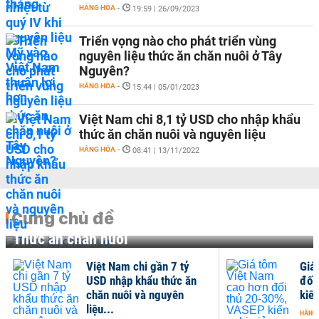
HÀNG HÓA
-
19:59 | 26/09/2023
Triển vọng nào cho phát triển vùng
nguyên liệu thức ăn chăn nuôi ở Tây
Nguyên?
HÀNG HÓA
-
15:44 | 05/01/2023
Việt Nam chi 8,1 tỷ USD cho nhập khẩu
thức ăn chăn nuôi và nguyên liệu
HÀNG HÓA
-
08:41 | 13/11/2022
Cùng chủ đề
Thức ăn chăn nuôi
m chi gần 7 tỷ
Giá tôm Việt Nam cao hơn
p khẩu thức ăn
đối thủ 20-30%, VASEP
ôi và nguyên
kiến nghị giảm thuế...
HÀNG HÓA
-
17:13 | 20/03/2023