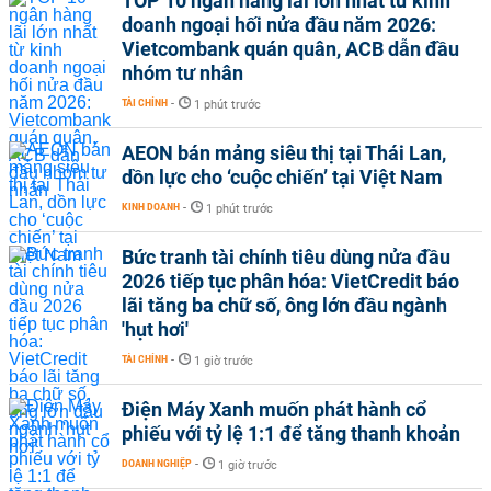
TOP 10 ngân hàng lãi lớn nhất từ kinh
doanh ngoại hối nửa đầu năm 2026:
Vietcombank quán quân, ACB dẫn đầu
nhóm tư nhân
TÀI CHÍNH
-
1 phút trước
AEON bán mảng siêu thị tại Thái Lan,
dồn lực cho ‘cuộc chiến’ tại Việt Nam
KINH DOANH
-
1 phút trước
Bức tranh tài chính tiêu dùng nửa đầu
2026 tiếp tục phân hóa: VietCredit báo
lãi tăng ba chữ số, ông lớn đầu ngành
'hụt hơi'
TÀI CHÍNH
-
1 giờ trước
Điện Máy Xanh muốn phát hành cổ
phiếu với tỷ lệ 1:1 để tăng thanh khoản
DOANH NGHIỆP
-
1 giờ trước