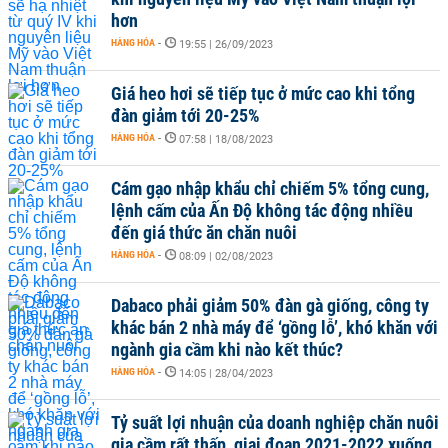
hơn
HÀNG HÓA
-
19:55 | 26/09/2023
Giá heo hơi sẽ tiếp tục ở mức cao khi tổng
đàn giảm tới 20-25%
HÀNG HÓA
-
07:58 | 18/08/2023
Cám gạo nhập khẩu chỉ chiếm 5% tổng cung,
lệnh cấm của Ấn Độ không tác động nhiều
đến giá thức ăn chăn nuôi
HÀNG HÓA
-
08:09 | 02/08/2023
Dabaco phải giảm 50% đàn gà giống, công ty
khác bán 2 nhà máy để ‘gồng lỗ’, khó khăn với
ngành gia cầm khi nào kết thúc?
HÀNG HÓA
-
14:05 | 28/04/2023
Tỷ suất lợi nhuận của doanh nghiệp chăn nuôi
gia cầm rất thấp, giai đoạn 2021-2022 xuống