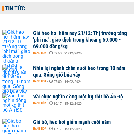
TIN TỨC
Giá heo hơi hôm nay 21/12: Thị trường tăng
'phi mã', giao dịch trong khoảng 60.000 -
69.000 đồng/kg
HÀNG HÓA
-
09:50 | 21/12/2025
Nhìn lại ngành chăn nuôi heo trong 10 năm
qua: Sóng gió bủa vây
HÀNG HÓA
-
07:00 | 14/02/2024
Vài chục nghìn đồng một kg thịt bò Ấn Độ
HÀNG HÓA
-
16:17 | 15/12/2023
Giá bò, heo hơi giảm mạnh cuối năm
HÀNG HÓA
-
15:17 | 15/12/2023