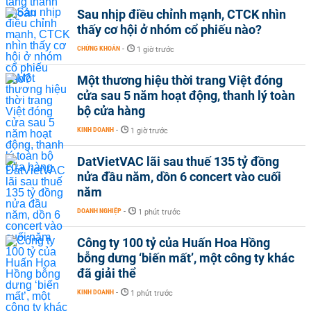
Sau nhịp điều chỉnh mạnh, CTCK nhìn
thấy cơ hội ở nhóm cổ phiếu nào?
CHỨNG KHOÁN
-
1 giờ trước
Một thương hiệu thời trang Việt đóng
cửa sau 5 năm hoạt động, thanh lý toàn
bộ cửa hàng
KINH DOANH
-
1 giờ trước
DatVietVAC lãi sau thuế 135 tỷ đồng
nửa đầu năm, dồn 6 concert vào cuối
năm
DOANH NGHIỆP
-
1 phút trước
Công ty 100 tỷ của Huấn Hoa Hồng
bỗng dưng ‘biến mất’, một công ty khác
đã giải thể
KINH DOANH
-
1 phút trước