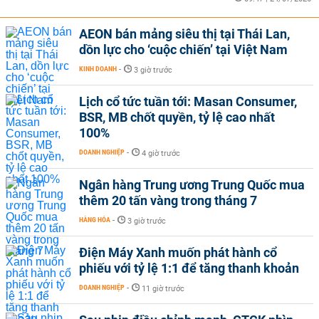
AEON bán mảng siêu thị tại Thái Lan,
dồn lực cho ‘cuộc chiến’ tại Việt Nam
KINH DOANH
-
3 giờ trước
Lịch cổ tức tuần tới: Masan Consumer,
BSR, MB chốt quyền, tỷ lệ cao nhất
100%
DOANH NGHIỆP
-
4 giờ trước
Ngân hàng Trung ương Trung Quốc mua
thêm 20 tấn vàng trong tháng 7
HÀNG HÓA
-
3 giờ trước
Điện Máy Xanh muốn phát hành cổ
phiếu với tỷ lệ 1:1 để tăng thanh khoản
DOANH NGHIỆP
-
11 giờ trước