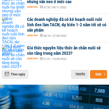
nhưng vẫn neo ở mức cao
HÀNG HÓA
-
07:20 | 09/11/2022
Các doanh nghiệp đã có kế hoạch nuôi ruồi
lính đen làm TACN, dự kiến 1-2 năm tới sẽ có
sản phẩm
HÀNG HÓA
-
08:18 | 27/09/2022
Giá thức nguyên liệu thức ăn chăn nuôi sẽ
còn tăng trong năm 2023?
HÀNG HÓA
-
21:01 | 14/09/2022
Theo ngày
TRƯỚC
SAU