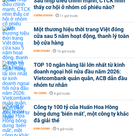
Sau nhịp điều chỉnh mạnh, CTCK nhìn
thấy cơ hội ở nhóm cổ phiếu nào?
CHỨNG KHOÁN
-
11 giờ trước
Một thương hiệu thời trang Việt đóng
cửa sau 5 năm hoạt động, thanh lý toàn
bộ cửa hàng
KINH DOANH
-
10 giờ trước
TOP 10 ngân hàng lãi lớn nhất từ kinh
doanh ngoại hối nửa đầu năm 2026:
Vietcombank quán quân, ACB dẫn đầu
nhóm tư nhân
TÀI CHÍNH
-
4 giờ trước
Công ty 100 tỷ của Huấn Hoa Hồng
bỗng dưng ‘biến mất’, một công ty khác
đã giải thể
KINH DOANH
-
9 giờ trước