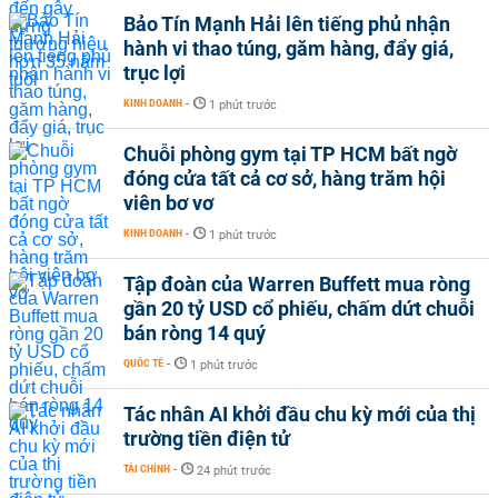
Bảo Tín Mạnh Hải lên tiếng phủ nhận
hành vi thao túng, găm hàng, đẩy giá,
trục lợi
KINH DOANH
-
1 phút trước
Chuỗi phòng gym tại TP HCM bất ngờ
đóng cửa tất cả cơ sở, hàng trăm hội
viên bơ vơ
KINH DOANH
-
1 phút trước
Tập đoàn của Warren Buffett mua ròng
gần 20 tỷ USD cổ phiếu, chấm dứt chuỗi
bán ròng 14 quý
QUỐC TẾ
-
1 phút trước
Tác nhân AI khởi đầu chu kỳ mới của thị
trường tiền điện tử
TÀI CHÍNH
-
24 phút trước