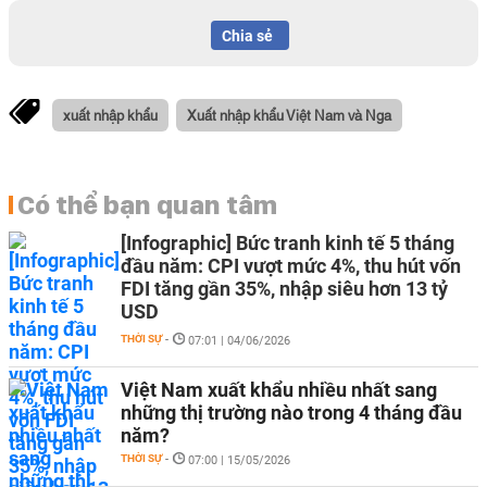
Chia sẻ
xuất nhập khẩu
Xuất nhập khẩu Việt Nam và Nga
Có thể bạn quan tâm
[Infographic] Bức tranh kinh tế 5 tháng
đầu năm: CPI vượt mức 4%, thu hút vốn
FDI tăng gần 35%, nhập siêu hơn 13 tỷ
USD
THỜI SỰ
-
07:01 | 04/06/2026
Việt Nam xuất khẩu nhiều nhất sang
những thị trường nào trong 4 tháng đầu
năm?
THỜI SỰ
-
07:00 | 15/05/2026