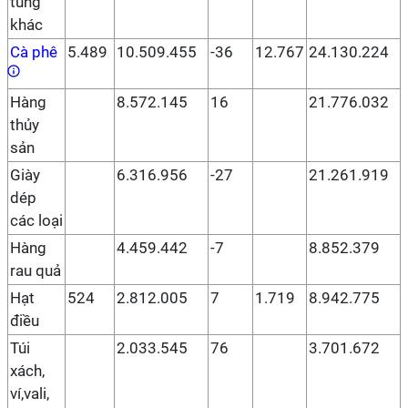
tùng
khác
Cà phê
5.489
10.509.455
-36
12.767
24.130.224
Hàng
8.572.145
16
21.776.032
thủy
sản
Giày
6.316.956
-27
21.261.919
dép
các loại
Hàng
4.459.442
-7
8.852.379
rau quả
Hạt
524
2.812.005
7
1.719
8.942.775
điều
Túi
2.033.545
76
3.701.672
xách,
ví,vali,