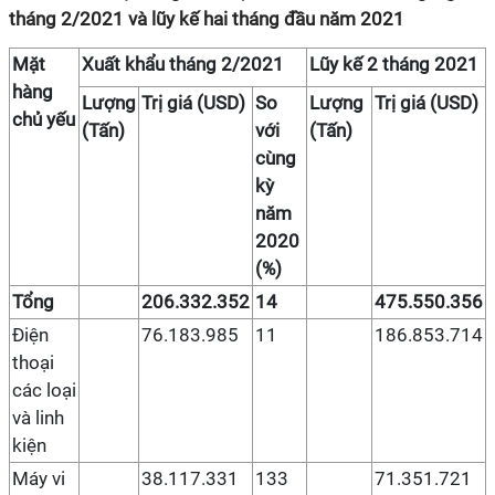
tháng 2/2021 và lũy kế hai tháng đầu năm 2021
Mặt
Xuất khẩu tháng 2/2021
Lũy kế 2 tháng 2021
hàng
Lượng
Trị giá (USD)
So
Lượng
Trị giá (USD)
chủ yếu
(Tấn)
với
(Tấn)
cùng
kỳ
năm
2020
(%)
Tổng
206.332.352
14
475.550.356
Điện
76.183.985
11
186.853.714
thoại
các loại
và linh
kiện
Máy vi
38.117.331
133
71.351.721