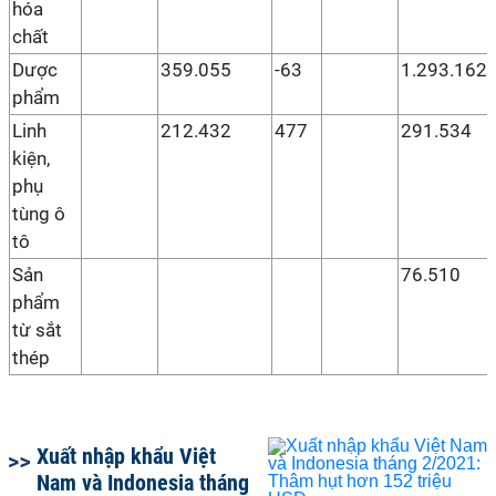
hóa
chất
Dược
359.055
-63
1.293.162
phẩm
Linh
212.432
477
291.534
kiện,
phụ
tùng ô
tô
Sản
76.510
phẩm
từ sắt
thép
Xuất nhập khẩu Việt
Nam và Indonesia tháng