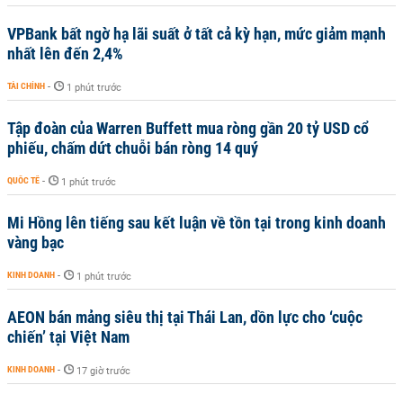
VPBank bất ngờ hạ lãi suất ở tất cả kỳ hạn, mức giảm mạnh
nhất lên đến 2,4%
TÀI CHÍNH
-
1 phút trước
Tập đoàn của Warren Buffett mua ròng gần 20 tỷ USD cổ
phiếu, chấm dứt chuỗi bán ròng 14 quý
QUỐC TẾ
-
1 phút trước
Mi Hồng lên tiếng sau kết luận về tồn tại trong kinh doanh
vàng bạc
KINH DOANH
-
1 phút trước
AEON bán mảng siêu thị tại Thái Lan, dồn lực cho ‘cuộc
chiến’ tại Việt Nam
KINH DOANH
-
17 giờ trước