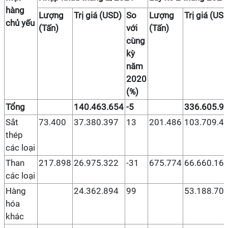
hàng
Lượng
Trị giá (USD)
So
Lượng
Trị giá (US
chủ yếu
(Tấn)
với
(Tấn)
cùng
kỳ
năm
2020
(%)
Tổng
140.463.654
-5
336.605.9
Sắt
73.400
37.380.397
13
201.486
103.709.4
thép
các loại
Than
217.898
26.975.322
-31
675.774
66.660.16
các loại
Hàng
24.362.894
99
53.188.70
hóa
khác