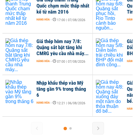
Quốc chạm mức thấp nhất
Quặ
kể từ năm 2016
Tin
HÀNG HÓA
-
HÀNG
17:00 | 07/08/2026
Giá thép hôm nay 7/8:
Giá
Quặng sắt bật tăng khi
Diễn
CMRG yêu cầu nhà máy...
BHP
HÀNG HÓA
-
HÀNG
07:00 | 07/08/2026
Nhập khẩu thép vào Mỹ
Giá
tăng gần 9% trong tháng
Quặ
6
năm
bể..
HÀNG HÓA
-
12:21 | 06/08/2026
HÀNG