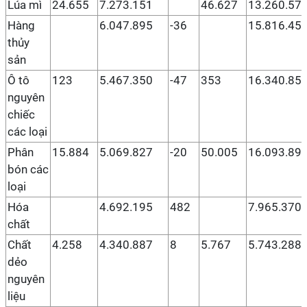
Lúa mì
24.655
7.273.151
46.627
13.260.57
Hàng
6.047.895
-36
15.816.45
thủy
sản
Ô tô
123
5.467.350
-47
353
16.340.85
nguyên
chiếc
các loại
Phân
15.884
5.069.827
-20
50.005
16.093.89
bón các
loại
Hóa
4.692.195
482
7.965.370
chất
Chất
4.258
4.340.887
8
5.767
5.743.288
dẻo
nguyên
liệu