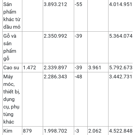
Sản
3.893.212
-55
4.014.951
phẩm
khác từ
dầu mỏ
Gỗ và
2.350.992
-39
5.364.074
sản
phẩm
gỗ
Cao su
1.472
2.339.897
-39
3.961
5.792.673
Máy
2.286.343
-48
3.442.731
móc,
thiết bị,
dụng
cụ, phụ
tùng
khác
Kim
879
1.998.702
-3
2.062
4.522.848