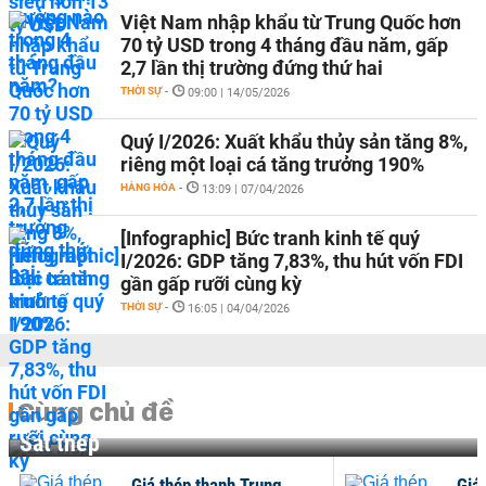
Việt Nam nhập khẩu từ Trung Quốc hơn
70 tỷ USD trong 4 tháng đầu năm, gấp
2,7 lần thị trường đứng thứ hai
THỜI SỰ
-
09:00 | 14/05/2026
Quý I/2026: Xuất khẩu thủy sản tăng 8%,
riêng một loại cá tăng trưởng 190%
HÀNG HÓA
-
13:09 | 07/04/2026
[Infographic] Bức tranh kinh tế quý
I/2026: GDP tăng 7,83%, thu hút vốn FDI
gần gấp rưỡi cùng kỳ
THỜI SỰ
-
16:05 | 04/04/2026
Cùng chủ đề
Sắt thép
Giá thép thanh Trung
Giá