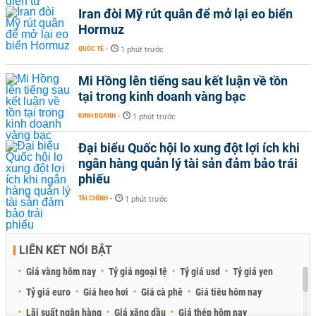
Iran đòi Mỹ rút quân để mở lại eo biển
Hormuz
QUỐC TẾ
-
1 phút trước
Mi Hồng lên tiếng sau kết luận về tồn
tại trong kinh doanh vàng bạc
KINH DOANH
-
1 phút trước
Đại biểu Quốc hội lo xung đột lợi ích khi
ngân hàng quản lý tài sản đảm bảo trái
phiếu
TÀI CHÍNH
-
1 phút trước
LIÊN KẾT NỔI BẬT
Giá vàng hôm nay
Tỷ giá ngoại tệ
Tỷ giá usd
Tỷ giá yen
Tỷ giá euro
Giá heo hơi
Giá cà phê
Giá tiêu hôm nay
Lãi suất ngân hàng
Giá xăng dầu
Giá thép hôm nay