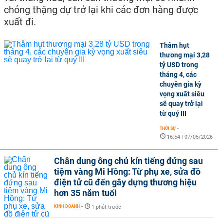
chóng thặng dự trở lại khi các đơn hàng được
xuất đi.
Thâm hụt
thương mại 3,28
tỷ USD trong
tháng 4, các
chuyên gia kỳ
vọng xuất siêu
sẽ quay trở lại
từ quý III
THỜI SỰ
-
16:54 | 07/05/2026
Chân dung ông chủ kín tiếng đứng sau
tiệm vàng Mi Hồng: Từ phụ xe, sửa đồ
điện tử cũ đến gây dựng thương hiệu
hơn 35 năm tuổi
KINH DOANH
-
1 phút trước