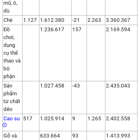
mũ, ô,
dù
Chè
1.127
1.612.380
-21
2.263
3.360.367
Đồ
1.236.617
157
2.169.594
chơi,
dụng
cụ thể
thao và
bộ
phận
Sản
1.027.458
-43
2.435.043
phẩm
từ chất
dẻo
Cao su
517
1.025.914
9
1.265
2.402.558
Gỗ và
633.664
93
1.413.993