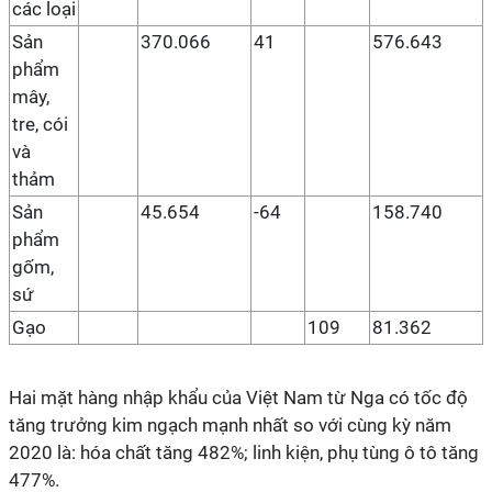
các loại
Sản
370.066
41
576.643
phẩm
mây,
tre, cói
và
thảm
Sản
45.654
-64
158.740
phẩm
gốm,
sứ
Gạo
109
81.362
Hai mặt hàng nhập khẩu của Việt Nam từ Nga có tốc độ
tăng trưởng kim ngạch mạnh nhất so với cùng kỳ năm
2020 là: hóa chất tăng 482%; linh kiện, phụ tùng ô tô tăng
477%.