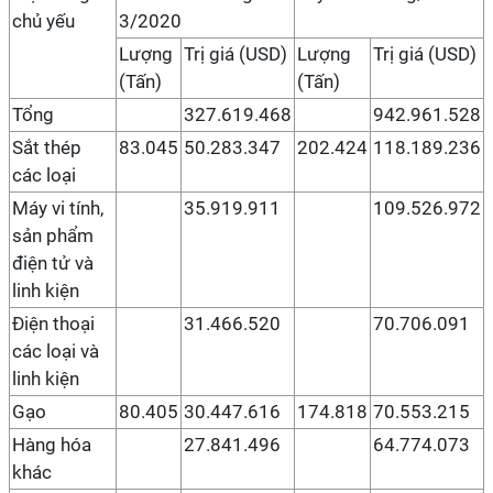
chủ yếu
3/2020
Lượng
Trị giá (USD)
Lượng
Trị giá (USD)
(Tấn)
(Tấn)
Tổng
327.619.468
942.961.528
Sắt thép
83.045
50.283.347
202.424
118.189.236
các loại
Máy vi tính,
35.919.911
109.526.972
sản phẩm
điện tử và
linh kiện
Điện thoại
31.466.520
70.706.091
các loại và
linh kiện
Gạo
80.405
30.447.616
174.818
70.553.215
Hàng hóa
27.841.496
64.774.073
khác