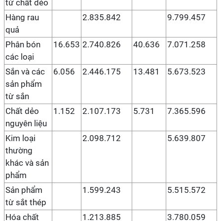
từ chất dẻo
Hàng rau
2.835.842
9.799.457
quả
Phân bón
16.653
2.740.826
40.636
7.071.258
các loại
Sắn và các
6.056
2.446.175
13.481
5.673.523
sản phẩm
từ sắn
Chất dẻo
1.152
2.107.173
5.731
7.365.596
nguyên liệu
Kim loại
2.098.712
5.639.807
thường
khác và sản
phẩm
Sản phẩm
1.599.243
5.515.572
từ sắt thép
Hóa chất
1.213.885
3.780.059