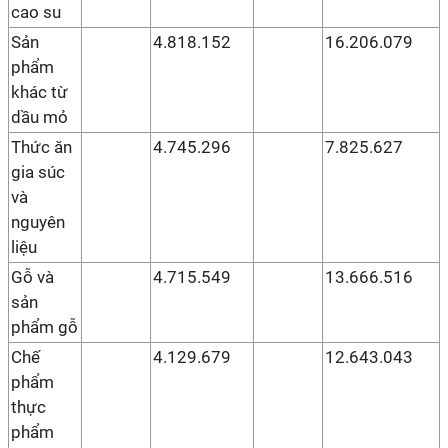
cao su
Sản
4.818.152
16.206.079
phẩm
khác từ
dầu mỏ
Thức ăn
4.745.296
7.825.627
gia súc
và
nguyên
liệu
Gỗ và
4.715.549
13.666.516
sản
phẩm gỗ
Chế
4.129.679
12.643.043
phẩm
thực
phẩm