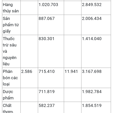
Hàng
1.020.703
2.849.532
thủy sản
Sản
887.067
2.006.434
phẩm từ
giấy
Thuốc
830.301
1.414.040
trừ sâu
và
nguyên
liệu
Phân
2.586
715.410
11.941
3.167.698
bón các
loại
Dược
711.819
1.982.784
phẩm
Chất
582.237
1.854.519
thơm,