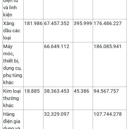
điện tử
và linh
kiện
Xăng
181.986
67.457.352
395.999
176.486.227
dầu các
loại
Máy
66.649.112
186.085.941
móc,
thiết bị,
dụng cụ,
phụ tùng
khác
Kim loại
18.885
38.363.453
45.386
94.567.757
thường
khác
Hàng
32.329.097
107.744.278
điện gia
dụng và