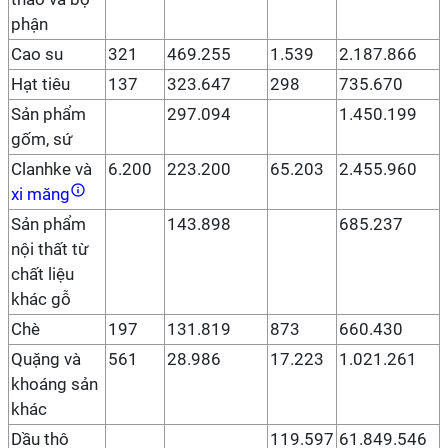
phận
Cao su
321
469.255
1.539
2.187.866
Hạt tiêu
137
323.647
298
735.670
Sản phẩm
297.094
1.450.199
gốm, sứ
Clanhke và
6.200
223.200
65.203
2.455.960
xi măng
Sản phẩm
143.898
685.237
nội thất từ
chất liệu
khác gỗ
Chè
197
131.819
873
660.430
Quặng và
561
28.986
17.223
1.021.261
khoáng sản
khác
Dầu thô
119.597
61.849.546