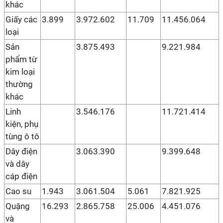
khác
Giấy các
3.899
3.972.602
11.709
11.456.064
loại
Sản
3.875.493
9.221.984
phẩm từ
kim loại
thường
khác
Linh
3.546.176
11.721.414
kiện, phụ
tùng ô tô
Dây điện
3.063.390
9.399.648
và dây
cáp điện
Cao su
1.943
3.061.504
5.061
7.821.925
Quặng
16.293
2.865.758
25.006
4.451.076
và