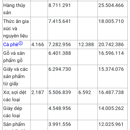
Hàng thủy
8.711.291
25.504.466
sản
Thức ăn gia
7.415.641
18.005.710
súc và
nguyên liệu
Cà phê
4.166
7.282.956
12.388
20.742.386
Gỗ và sản
6.401.388
16.596.114
phẩm gỗ
Giấy và các
6.294.730
15.374.076
sản phẩm
từ giấy
Xơ, sợi dệt
2.187
5.506.839
6.592
16.487.738
các loại
Giày dép
4.548.956
14.005.262
các loại
Sản phẩm
3.991.556
12.025.961