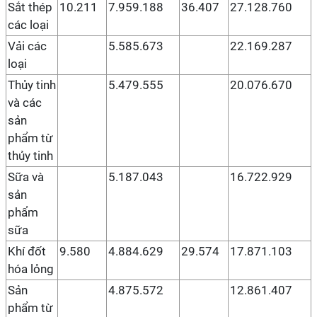
Sắt thép
10.211
7.959.188
36.407
27.128.760
các loại
Vải các
5.585.673
22.169.287
loại
Thủy tinh
5.479.555
20.076.670
và các
sản
phẩm từ
thủy tinh
Sữa và
5.187.043
16.722.929
sản
phẩm
sữa
Khí đốt
9.580
4.884.629
29.574
17.871.103
hóa lỏng
Sản
4.875.572
12.861.407
phẩm từ