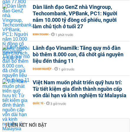
Dàn lãnh đạo GenZ nhà Vingroup,
Techcombank, VPBank, PC1: Người
nắm 10.000 tỷ đồng cổ phiếu, người
làm chủ tịch ở tuổi 27
KINH DOANH
-
1 phút trước
Lãnh đạo Vinamilk: Tăng quy mô đàn
bò thêm 8.000 con, đã chốt giá nguyên
liệu đến tháng 11
DOANH NGHIỆP
-
1 giờ trước
Việt Nam muốn phát triển quỹ hưu trí:
Từ tiết kiệm gia đình thành nguồn cấp
vốn dài hạn và kinh nghiệm từ Malaysia
QUỐC TẾ
-
3 giờ trước
LIÊN KẾT NỔI BẬT