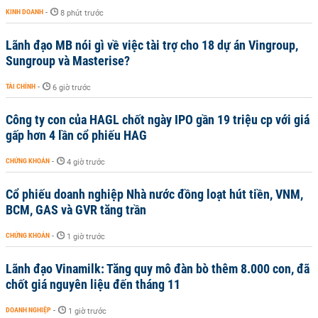
KINH DOANH
-
8 phút trước
Lãnh đạo MB nói gì về việc tài trợ cho 18 dự án Vingroup,
Sungroup và Masterise?
TÀI CHÍNH
-
6 giờ trước
Công ty con của HAGL chốt ngày IPO gần 19 triệu cp với giá
gấp hơn 4 lần cổ phiếu HAG
CHỨNG KHOÁN
-
4 giờ trước
Cổ phiếu doanh nghiệp Nhà nước đồng loạt hút tiền, VNM,
BCM, GAS và GVR tăng trần
CHỨNG KHOÁN
-
1 giờ trước
Lãnh đạo Vinamilk: Tăng quy mô đàn bò thêm 8.000 con, đã
chốt giá nguyên liệu đến tháng 11
DOANH NGHIỆP
-
1 giờ trước