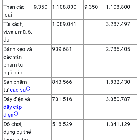
Than các
9.350
1.108.800
9.350
1.108.800
loại
Túi xách,
1.089.041
3.287.497
ví,vali, mũ, ô,
dù
Bánh kẹo và
939.681
2.785.405
các sản
phẩm từ
ngũ cốc
Sản phẩm
843.566
1.832.430
từ
cao su
Dây điện và
701.516
3.050.787
dây cáp
điện
Đồ chơi,
518.529
1.341.129
dụng cụ thể
thao và bộ