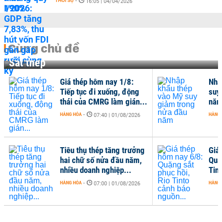
THỜI SỰ
-
16:05 | 04/04/2026
Cùng chủ đề
Sắt thép
Giá thép hôm nay 1/8:
Nhậ
Tiếp tục đi xuống, động
suy
thái của CMRG làm gián...
nă
HÀNG HÓA
-
HÀNG
07:40 | 01/08/2026
Tiêu thụ thép tăng trưởng
Giá
hai chữ số nửa đầu năm,
Quặ
nhiều doanh nghiệp...
Tin
HÀNG HÓA
-
HÀNG
07:00 | 01/08/2026