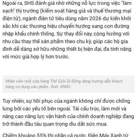
Ngoài ra, SHS đánh giá nhờ những nỗ lực trong việc "làm
sạch" thị trường (kiểm soát hàng giả và thuế thương mại
điện tử), ngành điện tử tiêu dùng năm 2026 dự kiến khởi
sắc khi các thương hiệu chuyển hướng sang con đường
nhập khẩu chính thống. Sự thay đổi này, cộng hưởng với
nhu cầu thay thế sản phẩm theo chu kỳ, giúp các hộ gia
đình dễ dàng sở hữu những thiết bị hiện đại, đa tính năng
với mức giá hợp lý hơn trước.
Nhân viên một cửa hàng Thế Giới Di Động đang hướng dẫn khách
hàng sử dụng sản phẩm. Ảnh: MWG
Tuy nhiên, sự hồi phục của ngành không chỉ được chống
lưng bởi các yếu tố bên ngoài. Tái cấu trúc, làm mới và
nâng cao năng lực vận hành của chính doanh nghiệp đang
trở thành đầu tàu quan trọng dìu dắt sức mua.
Chiếm khoảng 55% thị phần cả nước, Điện Máy Xanh từ