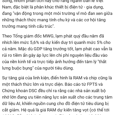
Song, nhóm phân tích này cho rằng ngành bán lẻ Việt
Nam, đặc biệt là phân khúc thiết bị điện tử - gia dụng,
đang "vận động trong một môi trường vĩ mô đan xen giữa
những thách thức mang tính chu kỳ và các cơ hội tăng
trưởng mang tính cấu trúc".
Theo Tổng giám đốc MWG, lạm phát quý đầu năm đã
nhích lên mức 5,6% và dự kiến duy trì quanh mức 5% cho
cả năm. Mặc dù GDP tăng trưởng tốt, lạm phát cao vẫn là
rủi ro tiềm ẩn gây áp lực lên chi phí nguyên liệu đầu vào
của nền kinh tế và trực tiếp ảnh hưởng đến tâm lý "thắt
lưng buộc bụng" của người tiêu dùng.
Sự tăng giá của linh kiện, điển hình là RAM và chip cũng là
một thách thức lớn và trực diện. Báo cáo từ FPTS và
Chứng khoán DSC đều chỉ ra rằng các nhà sản xuất bộ
nhớ lớn đang ưu tiên năng lực sản xuất cho các trung tâm
dữ liệu AI, khiến nguồn cung cho đồ điện tử tiêu dùng bị
cắt giảm. Hệ quả là giá RAM dự kiến tăng vọt (có thể tới