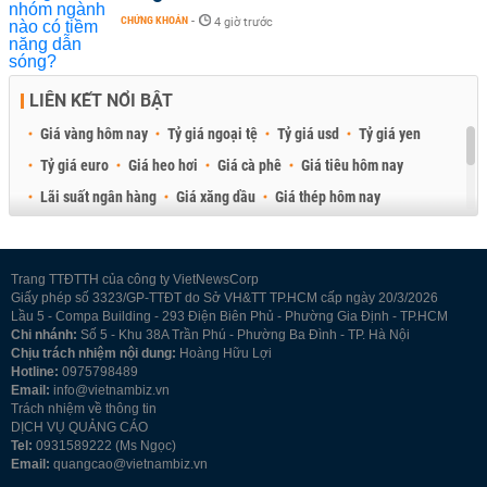
CHỨNG KHOÁN
-
4 giờ trước
LIÊN KẾT NỔI BẬT
Giá vàng hôm nay
Tỷ giá ngoại tệ
Tỷ giá usd
Tỷ giá yen
Tỷ giá euro
Giá heo hơi
Giá cà phê
Giá tiêu hôm nay
Lãi suất ngân hàng
Giá xăng dầu
Giá thép hôm nay
Giá sầu riêng
Giá thịt heo
Giá gạo
Giá cao su
Best Retail Brokers
Diễn đàn đầu tư Việt Nam 2026
Trang TTĐTTH của công ty VietNewsCorp
Giấy phép số 3323/GP-TTĐT do Sở VH&TT TP.HCM cấp ngày 20/3/2026
Lầu 5 - Compa Building - 293 Điện Biên Phủ - Phường Gia Định - TP.HCM
Chi nhánh:
Số 5 - Khu 38A Trần Phú - Phường Ba Đình - TP. Hà Nội
Chịu trách nhiệm nội dung:
Hoàng Hữu Lợi
Hotline:
0975798489
Email:
info@vietnambiz.vn
Trách nhiệm về thông tin
DỊCH VỤ QUẢNG CÁO
Tel:
0931589222 (Ms Ngọc)
Email:
quangcao@vietnambiz.vn