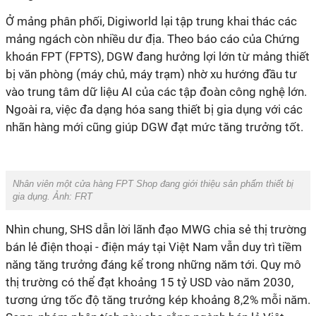
Ở mảng phân phối, Digiworld lại tập trung khai thác các
mảng ngách còn nhiều dư địa. Theo báo cáo của Chứng
khoán FPT (FPTS), DGW đang hưởng lợi lớn từ mảng thiết
bị văn phòng (máy chủ, máy trạm) nhờ xu hướng đầu tư
vào trung tâm dữ liệu AI của các tập đoàn công nghệ lớn.
Ngoài ra, việc đa dạng hóa sang thiết bị gia dụng với các
nhãn hàng mới cũng giúp DGW đạt mức tăng trưởng tốt.
Nhân viên một cửa hàng FPT Shop đang giới thiệu sản phẩm thiết bị
gia dụng. Ảnh: FRT
Nhìn chung, SHS dẫn lời lãnh đạo MWG chia sẻ thị trường
bán lẻ điện thoại - điện máy tại Việt Nam vẫn duy trì tiềm
năng tăng trưởng đáng kể trong những năm tới. Quy mô
thị trường có thể đạt khoảng 15 tỷ USD vào năm 2030,
tương ứng tốc độ tăng trưởng kép khoảng 8,2% mỗi năm.