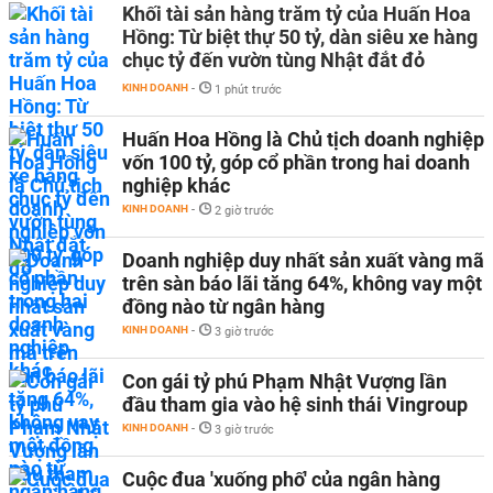
Khối tài sản hàng trăm tỷ của Huấn Hoa
Hồng: Từ biệt thự 50 tỷ, dàn siêu xe hàng
chục tỷ đến vườn tùng Nhật đắt đỏ
KINH DOANH
-
1 phút trước
Huấn Hoa Hồng là Chủ tịch doanh nghiệp
vốn 100 tỷ, góp cổ phần trong hai doanh
nghiệp khác
KINH DOANH
-
2 giờ trước
Doanh nghiệp duy nhất sản xuất vàng mã
trên sàn báo lãi tăng 64%, không vay một
đồng nào từ ngân hàng
KINH DOANH
-
3 giờ trước
Con gái tỷ phú Phạm Nhật Vượng lần
đầu tham gia vào hệ sinh thái Vingroup
KINH DOANH
-
3 giờ trước
Cuộc đua 'xuống phố' của ngân hàng