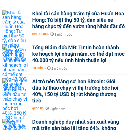
Khối tài sản hàng trăm tỷ của Huấn Hoa
Hồng: Từ biệt thự 50 tỷ, dàn siêu xe
hàng chục tỷ đến vườn tùng Nhật đắt đỏ
KINH DOANH
-
1 phút trước
Tổng Giám đốc MB: Tự tin hoàn thành
kế hoạch lợi nhuận năm, có thể đạt mốc
40.000 tỷ nếu tình hình thuận lợi
TÀI CHÍNH
-
2 giờ trước
AI trở nên 'đáng sợ' hơn Bitcoin: Giới
đầu tư tháo chạy vì thị trường bốc hơi
40%, 150 tỷ USD bị rút không thương
tiếc
QUỐC TẾ
-
2 giờ trước
Doanh nghiệp duy nhất sản xuất vàng
mã trên sàn báo lãi tăng 64%, không