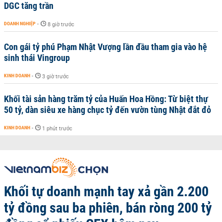
DGC tăng trần
DOANH NGHIỆP
-
8 giờ trước
Con gái tỷ phú Phạm Nhật Vượng lần đầu tham gia vào hệ
sinh thái Vingroup
KINH DOANH
-
3 giờ trước
Khối tài sản hàng trăm tỷ của Huấn Hoa Hồng: Từ biệt thự
50 tỷ, dàn siêu xe hàng chục tỷ đến vườn tùng Nhật đắt đỏ
KINH DOANH
-
1 phút trước
Khối tự doanh mạnh tay xả gần 2.200
tỷ đồng sau ba phiên, bán ròng 200 tỷ