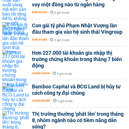
vay một đồng nào từ ngân hàng
KINH DOANH
-
3 giờ trước
Con gái tỷ phú Phạm Nhật Vượng lần
đầu tham gia vào hệ sinh thái Vingroup
KINH DOANH
-
3 giờ trước
Hơn 227.000 tài khoản gia nhập thị
trường chứng khoán trong tháng 7 biến
động
CHỨNG KHOÁN
-
3 giờ trước
Bamboo Capital và BCG Land bị hủy tư
cách công ty đại chúng
DOANH NGHIỆP
-
5 giờ trước
Thị trường thường ‘phất lên’ trong tháng
8, nhóm ngành nào có tiềm năng dẫn
sóng?