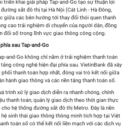
riển khai giải pháp Tap-and-Go tạo sự thuận lợi
 đường sắt đô thị tại Hà Nội (Cát Linh - Hà Đông,
c giữa các bên hướng tới thay đổi thói quen thanh
âng cao trải nghiệm di chuyển của người dân, đồng
ển đổi số trong lĩnh vực giao thông công cộng.
 phía sau Tap-and-Go
Tap-and-Go không chỉ nằm ở trải nghiệm thanh toán
tảng công nghệ hiện đại phía sau. VietinBank đã xây
 phối thanh toán hợp nhất, đóng vai trò kết nối giữa
ận hành giao thông và các nền tảng thanh toán số.
á trình xử lý giao dịch diễn ra nhanh chóng, chính
ệu thanh toán, quản lý giao dịch theo thời gian thực
 cho hệ thống đường sắt đô thị Metro. Đây là nền
hệ sinh thái giao thông thông minh tích hợp tại Việt
nh toán số có thể kết nối liền mạch với các dịch vụ