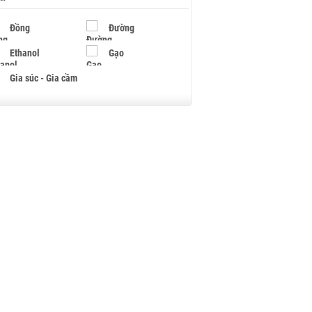
Đồng
Đường
Ethanol
Gạo
Gia súc - Gia cầm
Giấy
Gỗ
Hạt điều
Hồ tiêu - Hạt tiêu
Khí đốt
Kim loại khác
Mắc ca
Muối
Ngũ cốc
Nhựa - Hạt nhựa
Palladium
Phân bón