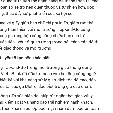
ử dụng trực tiếp thẻ ngân hàng để thanh toán tại các
toán số sẽ trở nên quen thuộc và tự nhiên hơn, góp
ng, thúc đẩy sự phát triển của xã hội số.
g vé giấy giúp hạn chế chi phí in ấn, giảm rác thải
hông thân thiện với môi trường. Tap-and-Go cũng
ụng phương tiện công cộng nhiều hơn nhờ trải
uận tiện - yếu tố quan trọng trong bối cảnh các đô thị
về giao thông và môi trường.
- yếu tố tạo nên khác biệt
ng Tap-and-Go trong môi trường giao thông công
n, VietinBank đã đầu tư mạnh vào hạ tầng công nghệ
iết kế với khả năng xử lý giao dịch tốc độ cao, đáp
ục tại các ga Metro, đặc biệt trong giờ cao điểm.
ng tiếp xúc hiện đại giúp rút ngắn thời gian xử lý
ổng kiểm soát và nâng cao trải nghiệm hành khách.
k triển khai nhiều lớp bảo mật nhằm đảm bảo an toàn