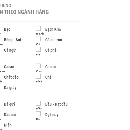
U DÙNG
IN THEO NGÀNH HÀNG
Bạc
Bạch Kim
Bông - Sợi
Cá da trơn
Cá ngừ
Cà phê
Cacao
Cao su
Chất dẻo
Chè
Da giày
Đá quý
Dầu - Hạt dầu
Dầu mỏ
Dệt may
Điện