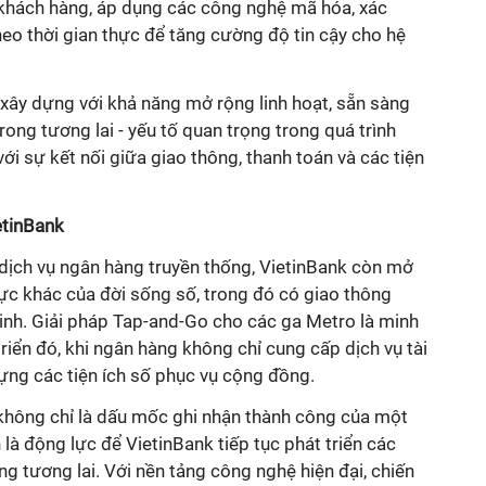
a khách hàng, áp dụng các công nghệ mã hóa, xác
heo thời gian thực để tăng cường độ tin cậy cho hệ
xây dựng với khả năng mở rộng linh hoạt, sẵn sàng
rong tương lai - yếu tố quan trọng trong quá trình
với sự kết nối giữa giao thông, thanh toán và các tiện
etinBank
 dịch vụ ngân hàng truyền thống, VietinBank còn mở
 vực khác của đời sống số, trong đó có giao thông
inh. Giải pháp Tap-and-Go cho các ga Metro là minh
iển đó, khi ngân hàng không chỉ cung cấp dịch vụ tài
ựng các tiện ích số phục vụ cộng đồng.
hông chỉ là dấu mốc ghi nhận thành công của một
à động lực để VietinBank tiếp tục phát triển các
ong tương lai. Với nền tảng công nghệ hiện đại, chiến