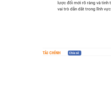
lược đổi mới rõ ràng và tinh
vai trò dẫn dắt trong lĩnh vự
TÀI CHÍNH
Chia sẻ