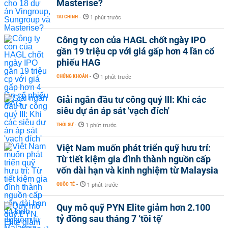
Masterise?
TÀI CHÍNH
-
1 phút trước
Công ty con của HAGL chốt ngày IPO
gần 19 triệu cp với giá gấp hơn 4 lần cổ
phiếu HAG
CHỨNG KHOÁN
-
1 phút trước
Giải ngân đầu tư công quý III: Khi các
siêu dự án áp sát 'vạch đích'
THỜI SỰ
-
1 phút trước
Việt Nam muốn phát triển quỹ hưu trí:
Từ tiết kiệm gia đình thành nguồn cấp
vốn dài hạn và kinh nghiệm từ Malaysia
QUỐC TẾ
-
1 phút trước
Quy mô quỹ PYN Elite giảm hơn 2.100
tỷ đồng sau tháng 7 ‘tồi tệ’