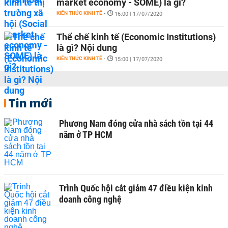
market economy - SOME) là gì?
KIẾN THỨC KINH TẾ
-
16:00 | 17/07/2020
Thể chế kinh tế (Economic Institutions)
là gì? Nội dung
KIẾN THỨC KINH TẾ
-
15:00 | 17/07/2020
Tin mới
Phương Nam đóng cửa nhà sách tồn tại 44
năm ở TP HCM
Trình Quốc hội cắt giảm 47 điều kiện kinh
doanh công nghệ