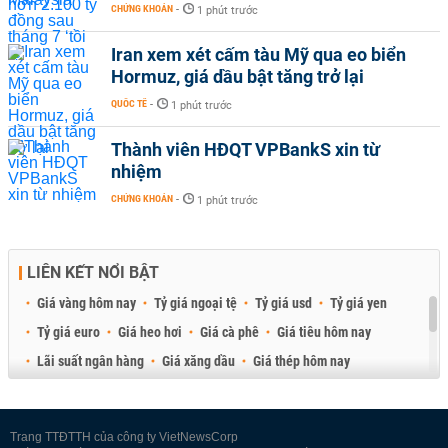
CHỨNG KHOÁN
-
1 phút trước
Iran xem xét cấm tàu Mỹ qua eo biển
Hormuz, giá dầu bật tăng trở lại
QUỐC TẾ
-
1 phút trước
Thành viên HĐQT VPBankS xin từ
nhiệm
CHỨNG KHOÁN
-
1 phút trước
LIÊN KẾT NỔI BẬT
Giá vàng hôm nay
Tỷ giá ngoại tệ
Tỷ giá usd
Tỷ giá yen
Tỷ giá euro
Giá heo hơi
Giá cà phê
Giá tiêu hôm nay
Lãi suất ngân hàng
Giá xăng dầu
Giá thép hôm nay
Giá sầu riêng
Giá thịt heo
Giá gạo
Giá cao su
Best Retail Brokers
Diễn đàn đầu tư Việt Nam 2026
Trang TTĐTTH của công ty VietNewsCorp