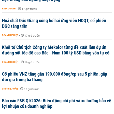
KINH DOANH
-
17 giờ trước
Hoá chất Đức Giang công bố hai ứng viên HĐQT, cổ phiếu
DGC tăng trần
DOANH NGHIỆP
-
17 giờ trước
Khởi tố Chủ tịch Công ty Mekolor từng đề xuất làm dự án
đường sắt tốc độ cao Bắc - Nam 100 tỷ USD bằng vốn tự có
DOANH NGHIỆP
-
16 giờ trước
Cổ phiếu VNZ tăng gần 190.000 đồng/cp sau 5 phiên, gấp
đôi giá trong ba tháng
CHỨNG KHOÁN
-
17 giờ trước
Báo cáo F&B QI/2026: Biến động chi phí và xu hướng bảo vệ
lợi nhuận của doanh nghiệp