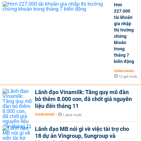
Hơn
227.000
tài khoản
gia nhập
thị trường
chứng
khoán
trong
tháng 7
biến động
CHỨNG KHOÁN
-
12 giờ trước
Lãnh đạo Vinamilk: Tăng quy mô đàn
bò thêm 8.000 con, đã chốt giá nguyên
liệu đến tháng 11
DOANH NGHIỆP
-
1 phút trước
Lãnh đạo MB nói gì về việc tài trợ cho
18 dự án Vingroup, Sungroup và