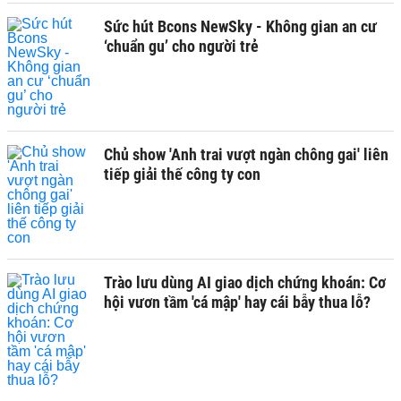
Sức hút Bcons NewSky - Không gian an cư
‘chuẩn gu’ cho người trẻ
Chủ show 'Anh trai vượt ngàn chông gai' liên
tiếp giải thế công ty con
Trào lưu dùng AI giao dịch chứng khoán: Cơ
hội vươn tầm 'cá mập' hay cái bẫy thua lỗ?