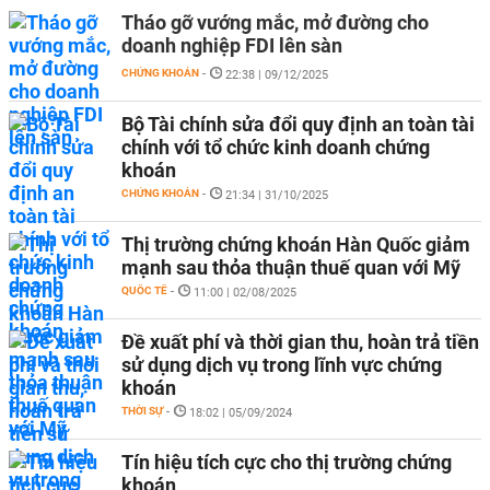
Tháo gỡ vướng mắc, mở đường cho
doanh nghiệp FDI lên sàn
CHỨNG KHOÁN
-
22:38 | 09/12/2025
Bộ Tài chính sửa đổi quy định an toàn tài
chính với tổ chức kinh doanh chứng
khoán
CHỨNG KHOÁN
-
21:34 | 31/10/2025
Thị trường chứng khoán Hàn Quốc giảm
mạnh sau thỏa thuận thuế quan với Mỹ
QUỐC TẾ
-
11:00 | 02/08/2025
Đề xuất phí và thời gian thu, hoàn trả tiền
sử dụng dịch vụ trong lĩnh vực chứng
khoán
THỜI SỰ
-
18:02 | 05/09/2024
Tín hiệu tích cực cho thị trường chứng
khoán