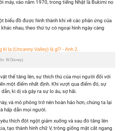
i máy, vào năm 1970, trong tiếng Nhật là Bukimi no
t biểu đồ được hình thành khi vẽ các phản ứng của
ể khác nhau, theo thứ tự có ngoại hình ngày càng
uồn: W.Disney)
ật thể tăng lên, sự thích thú của mọi người đối với
đến một điểm nhất định. Khi vượt qua điểm đó, sự
ẫn, kì dị và gây ra sự lo âu, sợ hãi.
ày, và mô phỏng trở nên hoàn hảo hơn, chúng ta lại
à hấp dẫn mọi người.
 sự yêu thích đột ngột giảm xuống và sau đó tăng lên
kia, tạo thành hình chữ V, trông giống mặt cắt ngang