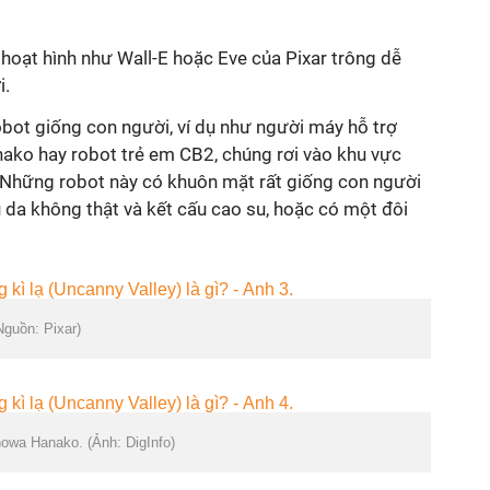
t hoạt hình như Wall-E hoặc Eve của Pixar trông dễ
i.
obot giống con người, ví dụ như người máy hỗ trợ
ko hay robot trẻ em CB2, chúng rơi vào khu vực
ồ. Những robot này có khuôn mặt rất giống con người
 da không thật và kết cấu cao su, hoặc có một đôi
Nguồn: Pixar)
howa Hanako. (Ảnh: DigInfo)