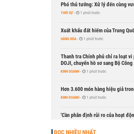
Phó thủ tướng: Xử lý đến cùng v
THỜI SỰ
-
1 phút trước
Xuất khẩu đất hiếm của Trung Qu
HÀNG HÓA
-
1 phút trước
Thanh tra Chính phủ chỉ ra loạt v
DOJI, chuyển hồ sơ sang Bộ Công
KINH DOANH
-
1 phút trước
Hơn 3.600 món hàng hiệu giả tron
KINH DOANH
-
1 phút trước
'Cần phân định rủi ro của hoạt độn
THỜI SỰ
-
1 phút trước
ĐỌC NHIỀU NHẤT