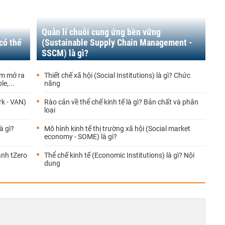
Quản lí chuỗi cung ứng bền vững
có thể
(Sustainable Supply Chain Management -
SSCM) là gì?
am mở ra
Thiết chế xã hội (Social Institutions) là gì? Chức
e,...
năng
rk - VAN)
Rào cản về thể chế kinh tế là gì? Bản chất và phân
loại
à gì?
Mô hình kinh tế thị trường xã hội (Social market
economy - SOME) là gì?
anh tZero
Thể chế kinh tế (Economic Institutions) là gì? Nội
dung