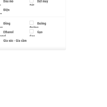
Dầu mỏ
Dệt may
Điện
Đồng
Đường
Ethanol
Gạo
Gia súc - Gia cầm
Giấy
Gỗ
Hạt điều
Hồ tiêu - Hạt tiêu
Khí đốt
Kim loại khác
Mắc ca
Muối
Ngũ cốc
Nhựa - Hạt nhựa