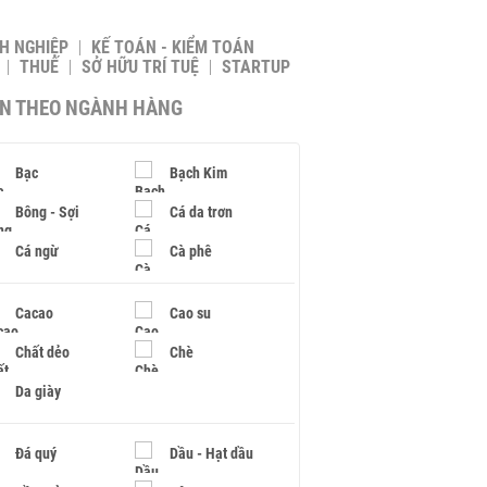
H NGHIỆP
KẾ TOÁN - KIỂM TOÁN
THUẾ
SỞ HỮU TRÍ TUỆ
STARTUP
IN THEO NGÀNH HÀNG
Bạc
Bạch Kim
Bông - Sợi
Cá da trơn
Cá ngừ
Cà phê
Cacao
Cao su
Chất dẻo
Chè
Da giày
Đá quý
Dầu - Hạt dầu