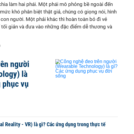
chia làm hai phái. Một phái mô phỏng bề ngoài đến
ức khó phân biệt thật giả, chúng có giọng nói, hình
g con người. Một phải khác thì hoàn toàn bỏ đi vẻ
ế tối giản và đưa vào những đặc điểm dễ thương và
)
rên người
logy) là
g phục vụ
al Reality - VR) là gì? Các ứng dụng trong thực tế