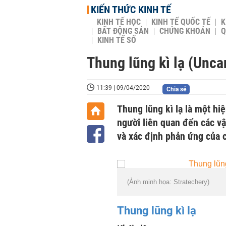
KIẾN THỨC KINH TẾ
KINH TẾ HỌC
KINH TẾ QUỐC TẾ
K
BẤT ĐỘNG SẢN
CHỨNG KHOÁN
Q
KINH TẾ SỐ
Thung lũng kì lạ (Uncan
11:39 | 09/04/2020
Chia sẻ
Thung lũng kì lạ là một hi
người liên quan đến các vậ
và xác định phản ứng của c
(Ảnh minh họa: Stratechery)
Thung lũng kì lạ