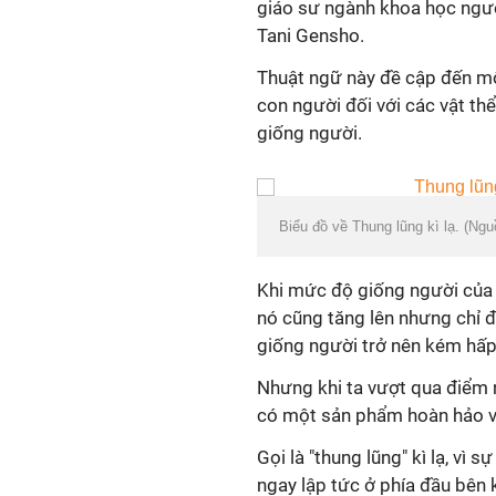
giáo sư ngành khoa học ngườ
Tani Gensho.
Thuật ngữ này đề cập đến mộ
con người đối với các vật th
giống người.
Biểu đồ về Thung lũng kì lạ. (Ng
Khi mức độ giống người của v
nó cũng tăng lên nhưng chỉ 
giống người trở nên kém hấp d
Nhưng khi ta vượt qua điểm n
có một sản phẩm hoàn hảo v
Gọi là "thung lũng" kì lạ, vì
ngay lập tức ở phía đầu bên 