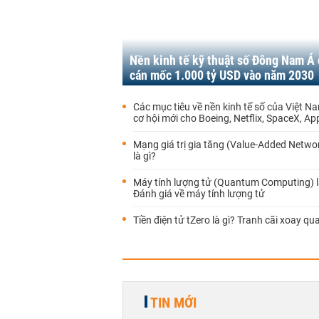
Nền kinh tế kỹ thuật số Đông Nam Á 
cán mốc 1.000 tỷ USD vào năm 2030
Các mục tiêu về nền kinh tế số của Việt N
cơ hội mới cho Boeing, Netflix, SpaceX, Appl
Mạng giá trị gia tăng (Value-Added Netwo
là gì?
Máy tính lượng tử (Quantum Computing) l
Đánh giá về máy tính lượng tử
Tiền điện tử tZero là gì? Tranh cãi xoay qu
TIN MỚI