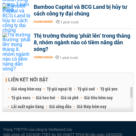
Bamboo Capital và BCG Land bị hủy tư
cách công ty đại chúng
DOANH NGHIỆP
-
1 phút trước
Thị trường thường ‘phất lên’ trong tháng
8, nhóm ngành nào có tiềm năng dẫn
sóng?
CHỨNG KHOÁN
-
1 phút trước
LIÊN KẾT NỔI BẬT
Giá vàng hôm nay
Tỷ giá ngoại tệ
Tỷ giá usd
Tỷ giá yen
Tỷ giá euro
Giá heo hơi
Giá cà phê
Giá tiêu hôm nay
Lãi suất ngân hàng
Giá xăng dầu
Giá thép hôm nay
Giá sầu riêng
Giá thịt heo
Giá gạo
Giá cao su
Best Retail Brokers
Diễn đàn đầu tư Việt Nam 2026
Trang TTĐTTH của công ty VietNewsCorp
Giấy phép số 3323/GP-TTĐT do Sở VH&TT TP.HCM cấp ngày 20/3/2026