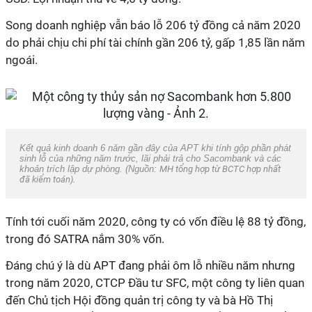
Song doanh nghiệp vẫn báo lỗ 206 tỷ đồng cả năm 2020
do phải chịu chi phí tài chính gần 206 tỷ, gấp 1,85 lần năm
ngoái.
Kết quả kinh doanh 6 năm gần đây của APT khi tính gộp phần phát
sinh lỗ của những năm trước, lãi phải trả cho Sacombank và các
khoản trích lập dự phòng. (Nguồn:
MH tổng hợp từ BCTC hợp nhất
đã kiểm toán).
Tính tới cuối năm 2020, công ty có vốn điều lệ 88 tỷ đồng,
trong đó SATRA nắm 30% vốn.
Đáng chú ý là dù APT đang phải ôm lỗ nhiều năm nhưng
trong năm 2020, CTCP Đầu tư SFC, một công ty liên quan
đến Chủ tịch Hội đồng quản trị công ty và bà Hồ Thị