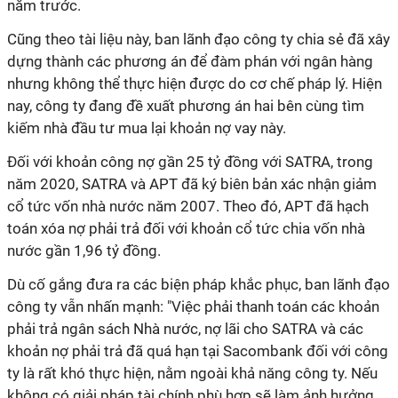
năm trước.
Cũng theo tài liệu này, ban lãnh đạo công ty chia sẻ đã xây
dựng thành các phương án để đàm phán với ngân hàng
nhưng không thể thực hiện được do cơ chế pháp lý. Hiện
nay, công ty đang đề xuất phương án hai bên cùng tìm
kiếm nhà đầu tư mua lại khoản nợ vay này.
Đối với khoản công nợ gần 25 tỷ đồng với SATRA, trong
năm 2020, SATRA và APT đã ký biên bản xác nhận giảm
cổ tức vốn nhà nước năm 2007. Theo đó, APT đã hạch
toán xóa nợ phải trả đối với khoản cổ tức chia vốn nhà
nước gần 1,96 tỷ đồng.
Dù cố gắng đưa ra các biện pháp khắc phục, ban lãnh đạo
công ty vẫn nhấn mạnh: "Việc phải thanh toán các khoản
phải trả ngân sách Nhà nước, nợ lãi cho SATRA và các
khoản nợ phải trả đã quá hạn tại Sacombank đối với công
ty là rất khó thực hiện, nằm ngoài khả năng công ty. Nếu
không có giải pháp tài chính phù hợp sẽ làm ảnh hưởng