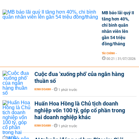
MB báo lãi quý II
tăng hơn 40%,
chi bình quân
nhân viên lên
gần 54 triệu
đồng/tháng
TÀI CHÍNH
-
00:21 | 31/07/2026
Cuộc đua 'xuống phố' của ngân hàng
thuần số
KINH DOANH
-
1 phút trước
Huấn Hoa Hồng là Chủ tịch doanh
nghiệp vốn 100 tỷ, góp cổ phần trong
hai doanh nghiệp khác
KINH DOANH
-
1 phút trước