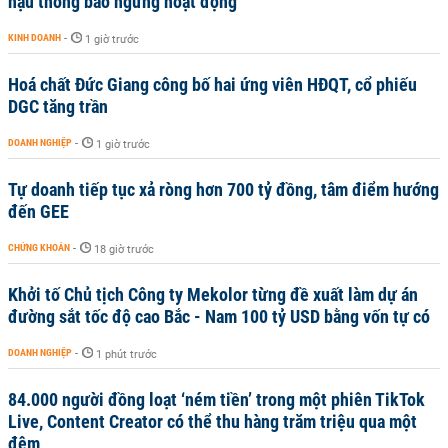
hậu thông báo ngừng hoạt động
KINH DOANH
-
1 giờ trước
Hoá chất Đức Giang công bố hai ứng viên HĐQT, cổ phiếu
DGC tăng trần
DOANH NGHIỆP
-
1 giờ trước
Tự doanh tiếp tục xả ròng hơn 700 tỷ đồng, tâm điểm hướng
đến GEE
CHỨNG KHOÁN
-
18 giờ trước
Khởi tố Chủ tịch Công ty Mekolor từng đề xuất làm dự án
đường sắt tốc độ cao Bắc - Nam 100 tỷ USD bằng vốn tự có
DOANH NGHIỆP
-
1 phút trước
84.000 người đồng loạt ‘ném tiền’ trong một phiên TikTok
Live, Content Creator có thể thu hàng trăm triệu qua một
đêm