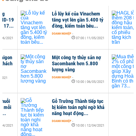
Lỗ lũy kế của Vinachem
HAG
tăng vọt lên gần 5.400 tỷ
đồn
đồng, kiểm toán bêu...
phiế
DOANH NGHIỆP
-
DOANH
07:00 | 11/05/2021
Một công ty thủy sản nợ
Mua
Sacombank hơn 5.800
một
lượng vàng
dựn
gần
DOANH NGHIỆP
-
10:00 | 06/05/2021
DOANH
Gỗ Trường Thành tiếp tục
bị kiểm toán nghi ngờ khả
năng hoạt động...
DOANH NGHIỆP
-
10:00 | 12/04/2021