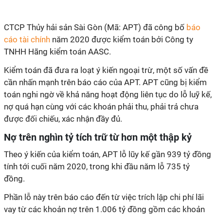
CTCP Thủy hải sản Sài Gòn (Mã: APT) đã công bố
báo
cáo tài chính
năm 2020 được kiểm toán bởi Công ty
TNHH Hãng kiểm toán AASC.
Kiểm toán đã đưa ra loạt ý kiến ngoại trừ, một số vấn đề
cần nhấn mạnh trên báo cáo của APT. APT cũng bị kiểm
toán nghi ngờ về khả năng hoạt động liên tục do lỗ luỹ kế,
nợ quá hạn cùng với các khoán phải thu, phải trả chưa
được đối chiếu, xác nhận đầy đủ.
Nợ trên nghìn tỷ tích trữ từ hơn một thập kỷ
Theo ý kiến của kiểm toán, APT lỗ lũy kế gần 939 tỷ đồng
tính tới cuối năm 2020, trong khi đầu năm lỗ 735 tỷ
đồng.
Phần lỗ này trên báo cáo đến từ việc trích lập chi phí lãi
vay từ các khoản nợ trên
1.006 tỷ đồng gồm các
khoản