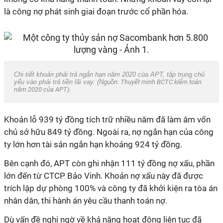
là công nợ phát sinh giai đoạn trước cổ phần hóa.
Chi tiết khoản phải trả ngắn hạn năm 2020 của APT, tập trung chủ
yếu vào phải trả tiền lãi vay. (Nguồ
n: Thuyết minh BCTC kiểm toán
năm 2020 của APT).
Khoản lỗ 939 tỷ đồng tích trữ nhiều năm đã làm âm vốn
chủ sở hữu 849 tỷ đồng. Ngoài ra, nợ ngắn hạn của công
ty lớn hơn tài sản ngắn hạn khoảng 924 tỷ đồng.
Bên cạnh đó, APT còn ghi nhận 111 tỷ đồng nợ xấu, phần
lớn đến từ CTCP Bảo Vinh. Khoản nợ xấu này đã được
trích lập dự phòng 100% và công ty đã khởi kiện ra tòa án
nhân dân, thi hành án yêu cầu thanh toán nợ.
Dù vấn đề nghi ngờ về khả năng hoạt động liên tục đã