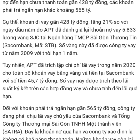
nợ đến hạn chưa thanh toán gần 428 tỷ đồng, các khoản
phải trả ngắn hạn khác khoảng 565 tỷ.
Cụ thể, khoản đi vay gần 428 tỷ đồng, tăng 21% so với
ngày đầu năm do APT đã đánh giá lại khoản nợ vay 5.833
lượng vàng SJC tại Ngân hàng TMCP Sài Gòn Thương Tín
(Sacombank, Mã: STB). Số vàng này đã được công ty vay
từ năm 2009 với thời hạn 1 năm.
Tuy nhiên, APT đã trích lập chi phí lãi vay trong năm 2020
cho toàn bộ khoản vay bằng vàng và tiền tại Sacombank
với số tiền 45,7 tỷ đồng. Số vay này được trích theo lãi
suất ký kết trên các hợp đồng vay và chưa tính đến lãi quá
hạn.
Đối với khoản phải trả ngắn hạn gần 565 tỷ đồng, công ty
đang phải chịu lãi vay chủ yếu của Sacombank và Tổng
Công ty Thương mại Sài Gòn TNHH Một thành viên
(SATRA). Đây là khoản nợ quá hạn và công ty xác định là
không có khả năng thanh toán. Những khoản vay còn lại