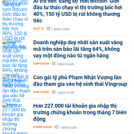
AI trở nên 'đáng sợ' hơn Bitcoin: Giới
đầu tư tháo chạy vì thị trường bốc hơi
40%, 150 tỷ USD bị rút không thương
tiếc
QUỐC TẾ
-
1 phút trước
Doanh nghiệp duy nhất sản xuất vàng
mã trên sàn báo lãi tăng 64%, không
vay một đồng nào từ ngân hàng
KINH DOANH
-
1 phút trước
Con gái tỷ phú Phạm Nhật Vượng lần
đầu tham gia vào hệ sinh thái Vingroup
KINH DOANH
-
1 phút trước
Hơn 227.000 tài khoản gia nhập thị
trường chứng khoán trong tháng 7 biến
động
CHỨNG KHOÁN
-
1 phút trước