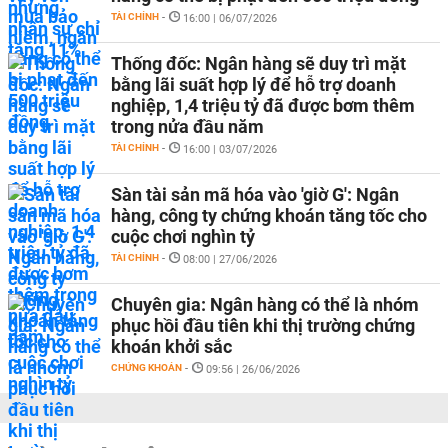
TÀI CHÍNH
-
16:00 | 06/07/2026
Thống đốc: Ngân hàng sẽ duy trì mặt
bằng lãi suất hợp lý để hỗ trợ doanh
nghiệp, 1,4 triệu tỷ đã được bơm thêm
trong nửa đầu năm
TÀI CHÍNH
-
16:00 | 03/07/2026
Sàn tài sản mã hóa vào 'giờ G': Ngân
hàng, công ty chứng khoán tăng tốc cho
cuộc chơi nghìn tỷ
TÀI CHÍNH
-
08:00 | 27/06/2026
Chuyên gia: Ngân hàng có thể là nhóm
phục hồi đầu tiên khi thị trường chứng
khoán khởi sắc
CHỨNG KHOÁN
-
09:56 | 26/06/2026