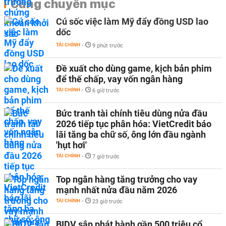
Cùng chuyên mục
Cú sốc việc làm Mỹ đẩy đồng USD lao
dốc
TÀI CHÍNH
-
9 phút trước
Đề xuất cho dùng game, kịch bản phim
để thế chấp, vay vốn ngân hàng
TÀI CHÍNH
-
6 giờ trước
Bức tranh tài chính tiêu dùng nửa đầu
2026 tiếp tục phân hóa: VietCredit báo
lãi tăng ba chữ số, ông lớn đầu ngành
'hụt hơi'
TÀI CHÍNH
-
7 giờ trước
Top ngân hàng tăng trưởng cho vay
mạnh nhất nửa đầu năm 2026
TÀI CHÍNH
-
23 giờ trước
BIDV sắp phát hành gần 500 triệu cổ