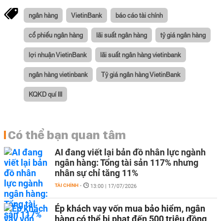
ngân hàng
VietinBank
báo cáo tài chính
cổ phiếu ngân hàng
lãi suất ngân hàng
tỷ giá ngân hàng
lợi nhuận VietinBank
lãi suất ngân hàng vietinbank
ngân hàng vietinbank
Tỷ giá ngân hàng VietinBank
KQKD quí III
Có thể bạn quan tâm
AI đang viết lại bản đồ nhân lực ngành
ngân hàng: Tổng tài sản 117% nhưng
nhân sự chỉ tăng 11%
TÀI CHÍNH
-
13:00 | 17/07/2026
Ép khách vay vốn mua bảo hiểm, ngân
hàng có thể bị phạt đến 500 triệu đồng