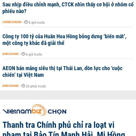
Sau nhịp điều chỉnh mạnh, CTCK nhìn thấy cơ hội ở nhóm cổ
phiếu nào?
CHỨNG KHOÁN
-
8 giờ trước
Công ty 100 tỷ của Huấn Hoa Hồng bỗng dưng ‘biến mất’,
một công ty khác đã giải thể
KINH DOANH
-
6 giờ trước
AEON bán mảng siêu thị tại Thái Lan, dồn lực cho ‘cuộc
chiến’ tại Việt Nam
KINH DOANH
-
23 phút trước
Thanh tra Chính phủ chỉ ra loạt vi
phạm tại Bảo Tín Mạnh Hải, Mi Hồng,