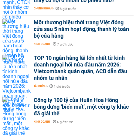
thấy cơ hội ở nhóm cổ phiếu nào?
CHỨNG KHOÁN
-
8 giờ trước
Một thương hiệu thời trang Việt đóng
cửa sau 5 năm hoạt động, thanh lý toàn
bộ cửa hàng
KINH DOANH
-
7 giờ trước
TOP 10 ngân hàng lãi lớn nhất từ kinh
doanh ngoại hối nửa đầu năm 2026:
Vietcombank quán quân, ACB dẫn đầu
nhóm tư nhân
TÀI CHÍNH
-
1 giờ trước
Công ty 100 tỷ của Huấn Hoa Hồng
bỗng dưng ‘biến mất’, một công ty khác
đã giải thể
KINH DOANH
-
6 giờ trước