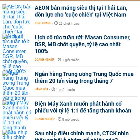
AEON bán mảng siêu thị tại Thái Lan,
dồn lực cho ‘cuộc chiến’ tại Việt Nam
KINH DOANH
-
23 phút trước
Lịch cổ tức tuần tới: Masan Consumer,
BSR, MB chốt quyền, tỷ lệ cao nhất
100%
DOANH NGHIỆP
-
1 giờ trước
Ngân hàng Trung ương Trung Quốc mua
thêm 20 tấn vàng trong tháng 7
HÀNG HÓA
-
1 phút trước
Điện Máy Xanh muốn phát hành cổ
phiếu với tỷ lệ 1:1 để tăng thanh khoản
DOANH NGHIỆP
-
8 giờ trước
Sau nhịp điều chỉnh mạnh, CTCK nhìn