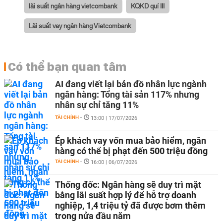
lãi suất ngân hàng vietcombank
KQKD quí III
Lãi suất vay ngân hàng Vietcombank
Có thể bạn quan tâm
AI đang viết lại bản đồ nhân lực ngành
ngân hàng: Tổng tài sản 117% nhưng
nhân sự chỉ tăng 11%
TÀI CHÍNH
-
13:00 | 17/07/2026
Ép khách vay vốn mua bảo hiểm, ngân
hàng có thể bị phạt đến 500 triệu đồng
TÀI CHÍNH
-
16:00 | 06/07/2026
Thống đốc: Ngân hàng sẽ duy trì mặt
bằng lãi suất hợp lý để hỗ trợ doanh
nghiệp, 1,4 triệu tỷ đã được bơm thêm
trong nửa đầu năm