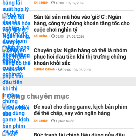
TÀI CHÍNH
-
16:00 | 03/07/2026
Sàn tài sản mã hóa vào 'giờ G': Ngân
hàng, công ty chứng khoán tăng tốc cho
cuộc chơi nghìn tỷ
TÀI CHÍNH
-
08:00 | 27/06/2026
Chuyên gia: Ngân hàng có thể là nhóm
phục hồi đầu tiên khi thị trường chứng
khoán khởi sắc
CHỨNG KHOÁN
-
09:56 | 26/06/2026
Cùng chuyên mục
Đề xuất cho dùng game, kịch bản phim
để thế chấp, vay vốn ngân hàng
TÀI CHÍNH
-
1 phút trước
Bức tranh tài chính tiêu dùng nửa đầu