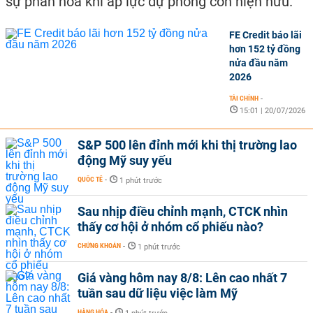
sự phân hóa khi áp lực dự phòng còn hiện hữu.
FE Credit báo lãi
hơn 152 tỷ đồng
nửa đầu năm
2026
TÀI CHÍNH
-
15:01 | 20/07/2026
S&P 500 lên đỉnh mới khi thị trường lao
động Mỹ suy yếu
QUỐC TẾ
-
1 phút trước
Sau nhịp điều chỉnh mạnh, CTCK nhìn
thấy cơ hội ở nhóm cổ phiếu nào?
CHỨNG KHOÁN
-
1 phút trước
Giá vàng hôm nay 8/8: Lên cao nhất 7
tuần sau dữ liệu việc làm Mỹ
HÀNG HÓA
-