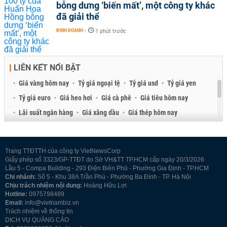
bỗng dưng ‘biến mất’, một công ty khác
đã giải thể
KINH DOANH
-
1 phút trước
LIÊN KẾT NỔI BẬT
Giá vàng hôm nay
Tỷ giá ngoại tệ
Tỷ giá usd
Tỷ giá yen
Tỷ giá euro
Giá heo hơi
Giá cà phê
Giá tiêu hôm nay
Lãi suất ngân hàng
Giá xăng dầu
Giá thép hôm nay
Giá sầu riêng
Giá thịt heo
Giá gạo
Giá cao su
Best Retail Brokers
Diễn đàn đầu tư Việt Nam 2026
Trang TTĐTTH của công ty VietNewsCorp
Giấy phép số 3323/GP-TTĐT do Sở VH&TT TP.HCM cấp ngày 20/3/2026
Lầu 5 - Compa Building - 293 Điện Biên Phủ - Phường Gia Định - TP.HCM
Chi nhánh:
Số 5 - Khu 38A Trần Phú - Phường Ba Đình - TP. Hà Nội
Chịu trách nhiệm nội dung:
Hoàng Hữu Lợi
Hotline:
0975798489
Email:
info@vietnambiz.vn
Trách nhiệm về thông tin
DỊCH VỤ QUẢNG CÁO