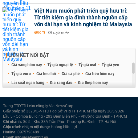
Việt Nam muốn phát triển quỹ hưu trí:
Từ tiết kiệm gia đình thành nguồn cấp
vốn dài hạn và kinh nghiệm từ Malaysia
QUỐC TẾ
-
4 giờ trước
LIÊN KẾT NỔI BẬT
Giá vàng hôm nay
Tỷ giá ngoại tệ
Tỷ giá usd
Tỷ giá yen
Tỷ giá euro
Giá heo hơi
Giá cà phê
Giá tiêu hôm nay
Lãi suất ngân hàng
Giá xăng dầu
Giá thép hôm nay
Giá sầu riêng
Giá thịt heo
Giá gạo
Giá cao su
Best Retail Brokers
Diễn đàn đầu tư Việt Nam 2026
Trang TTĐTTH của công ty VietNewsCorp
Giấy phép số 3323/GP-TTĐT do Sở VH&TT TP.HCM cấp ngày 20/3/2026
Lầu 5 - Compa Building - 293 Điện Biên Phủ - Phường Gia Định - TP.HCM
Chi nhánh:
Số 5 - Khu 38A Trần Phú - Phường Ba Đình - TP. Hà Nội
Chịu trách nhiệm nội dung:
Hoàng Hữu Lợi
Hotline:
0975798489
Email:
info@vietnambiz.vn