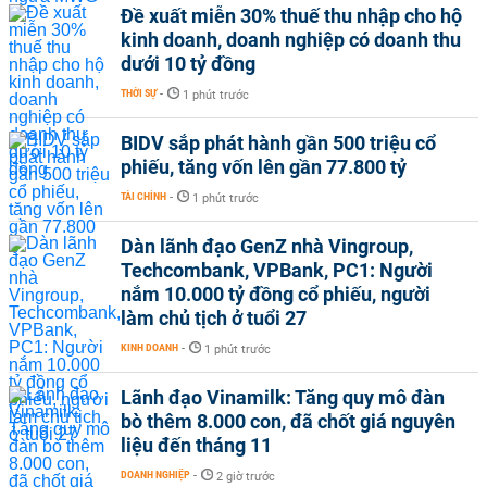
Đề xuất miễn 30% thuế thu nhập cho hộ
kinh doanh, doanh nghiệp có doanh thu
dưới 10 tỷ đồng
THỜI SỰ
-
1 phút trước
BIDV sắp phát hành gần 500 triệu cổ
phiếu, tăng vốn lên gần 77.800 tỷ
TÀI CHÍNH
-
1 phút trước
Dàn lãnh đạo GenZ nhà Vingroup,
Techcombank, VPBank, PC1: Người
nắm 10.000 tỷ đồng cổ phiếu, người
làm chủ tịch ở tuổi 27
KINH DOANH
-
1 phút trước
Lãnh đạo Vinamilk: Tăng quy mô đàn
bò thêm 8.000 con, đã chốt giá nguyên
liệu đến tháng 11
DOANH NGHIỆP
-
2 giờ trước