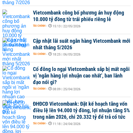
Vietcombank công bố phương án huy động
10.000 tỷ đồng từ trái phiếu riêng lẻ
TÀI CHÍNH
-
15:13 | 22/05/2026
Cập nhật lãi suất ngân hàng Vietcombank mới
nhất tháng 5/2026
TÀI CHÍNH
-
18:25 | 06/05/2026
Cổ đông lo ngại Vietcombank sắp bị mất ngôi
vị 'ngân hàng lợi nhuận cao nhất', ban lãnh
đạo nói gì?
TÀI CHÍNH
-
08:09 | 25/04/2026
ĐHĐCĐ Vietcombank: Đặt kế hoạch tăng vốn
điều lệ lên 94.000 tỷ đồng, lợi nhuận tăng 5%
trong năm 2026, chi 20.332 tỷ để trả cổ tức
TÀI CHÍNH
-
11:18 | 24/04/2026