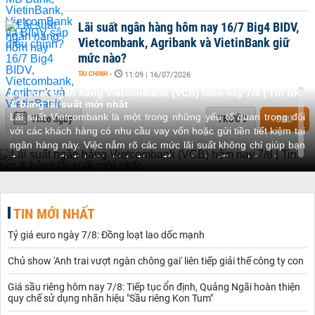
Lãi suất ngân hàng hôm nay 16/7 Big4 BIDV,
Vietcombank, Agribank và VietinBank giữ
mức nào?
TÀI CHÍNH
-
11:09 | 16/07/2026
Lãi suất ngân hàng Vietcombank (VCB) hôm nay 7/8 | Tin tức
& bảng lãi suất mới nhất
Lãi suất Vietcombank là một trong những yếu tố quan trọng đối
Theo ngày
TRƯỚC
SAU
với các khách hàng có nhu cầu vay vốn hoặc gửi tiền tiết kiệm tại
ngân hàng này. Việc nắm rõ các mức lãi suất không chỉ giúp bạn
đưa ra quyết định tài chính đúng đắn mà còn tối ưu hóa các giao
dịch ngân hàng của mình. Cùng tìm hiểu ngay về các loại lãi suất
tại Vietcombank, cách tính lãi suất vay, gửi tiết kiệm và các sản
phẩm tài chính khác, cũng như các dịch vụ hỗ trợ khách hàng
TIN MỚI NHẤT
hiện nay.
Chủ đề lãi suất Vietcombank mới nhất
Tỷ giá euro ngày 7/8: Đồng loạt lao dốc mạnh
Chủ đề thường cập nhật các bài viết có nội dung liên quan đến
các lãi suất tại ngân hàng Vietcombank, giúp khách hàng nắm
Chủ show 'Anh trai vượt ngàn chông gai' liên tiếp giải thế công ty con
chính xác về:
-
Lãi suất Vietcombank hôm nay
bao nhiêu: Cập nhật chi tiết
Giá sầu riêng hôm nay 7/8: Tiếp tục ổn định, Quảng Ngãi hoàn thiện
bảng lãi suất tại Vietcombank cho kỳ hạn gửi.
quy chế sử dụng nhãn hiệu "Sầu riêng Kon Tum"
- Mức chênh lệch lãi suất cao nhất, thấp nhất của từng kỳ hạn gửi