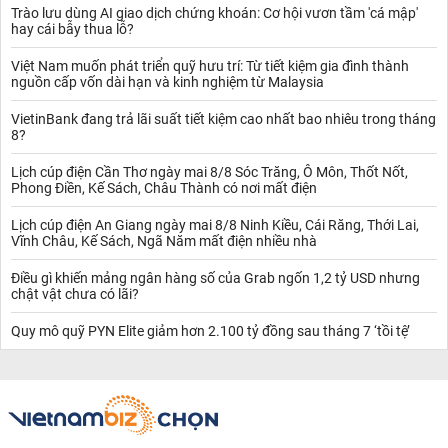
Trào lưu dùng AI giao dịch chứng khoán: Cơ hội vươn tầm 'cá mập'
trong tháng này so với tháng trước.
hay cái bẫy thua lỗ?
- So sánh mức lãi suất tại ngân hàng Vietcombank với
lãi suất
ngân hàng SHB
,
lãi suất ngân hàng Eximbank
,
lãi suất ngân hàng
Việt Nam muốn phát triển quỹ hưu trí: Từ tiết kiệm gia đình thành
Bắc Á
,
lãi suất ngân hàng PVcombank
,...
nguồn cấp vốn dài hạn và kinh nghiệm từ Malaysia
- Các thông tin thị trường liên quan đến lãi suất tại Vietcombank,
chẳng hạn như: chính sách NHNN, tỷ giá,...
VietinBank đang trả lãi suất tiết kiệm cao nhất bao nhiêu trong tháng
Xem thêm:
Lãi suất
8?
Tổng quan về lãi suất Vietcombank
Lãi suất tại Vietcombank có sự thay đổi tùy theo thời điểm và sản
Lịch cúp điện Cần Thơ ngày mai 8/8 Sóc Trăng, Ô Môn, Thốt Nốt,
Phong Điền, Kế Sách, Châu Thành có nơi mất điện
phẩm tài chính mà bạn tham gia. Đối với các khách hàng vay vốn,
lãi suất sẽ thay đổi tùy theo hình thức vay, thời gian vay, và mức
Lịch cúp điện An Giang ngày mai 8/8 Ninh Kiều, Cái Răng, Thới Lai,
độ tín dụng của khách hàng. Đối với tiền gửi tiết kiệm, mức lãi
Vĩnh Châu, Kế Sách, Ngã Năm mất điện nhiều nhà
suất cũng sẽ thay đổi tùy theo kỳ hạn gửi và hình thức gửi.
Các loại lãi suất tại Vietcombank
Điều gì khiến mảng ngân hàng số của Grab ngốn 1,2 tỷ USD nhưng
Vietcombank cung cấp nhiều loại lãi suất cho các sản phẩm tài
chật vật chưa có lãi?
chính khác nhau. Mỗi loại lãi suất sẽ có những đặc điểm riêng
biệt, phù hợp với nhu cầu của từng khách hàng.
Quy mô quỹ PYN Elite giảm hơn 2.100 tỷ đồng sau tháng 7 ‘tồi tệ’
* Lãi suất vay ngân hàng Vietcombank: tỷ lệ lãi suất vay tại
Vietcombank có thể dao động từ 7-9% mỗi năm, tùy theo hình
thức vay, mục đích vay và mức độ tín nhiệm của khách hàng.
* Lãi suất gửi tiết kiệm Vietcombank: mức lãi suất này dao động từ
4-6% cho các kỳ hạn ngắn, và có thể lên đến 7-8% cho các kỳ
hạn dài.