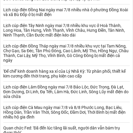
thức thanh toán, giúp khách hàng dễ dàng tiếp cận nguồn vốn
cho nhu cầu kinh doanh hoặc mua sắm cá nhân. - Thường xuyên
Lịch cúp điện Đồng Nai ngày mai 7/8 nhiều nhà ở phường Đồng Xoài
và xã Bù Đốp ở bị mất điện
cập nhật bảng lãi suất và áp dụng các chương trình ưu đãi đặc
biệt cho khách hàng, như lãi suất ưu đãi cho tiết kiệm online hoặc
Lịch cúp điện Tây Ninh ngày mai 7/8 nhiều khu vực ở Hoà Thành,
vay thế chấp bất động sản với thời gian vay dài và điều kiện linh
Long Hoa, Tân Hưng, Vĩnh Thạnh, Vĩnh Châu, Hưng Điền, Tân Ninh,
hoạt.
Ninh Thạnh, Cần Đước mất điện kéo dài
Xem thêm:
Lãi suất VIB
Lãi suất tiết kiệm PVcomBank
Lịch cúp điện Đồng Tháp ngày mai 7/8 nhiều khu vực tại Tam Nông,
Các sản phẩm tiết kiệm nổi bật
Chợ Gạo, Sa Đéc, Tân Phú Đông, Cao Lãnh, Mỹ Tho, Hồng Ngự, Châu
Tiết kiệm truyền thống
Đây là lựa chọn phù hợp với khách hàng
Thành, Cai Lậy, Mỹ Thọ, Vĩnh Bình, Gò Công Đông bị mất điện cả
mong muốn bảo đảm nguồn tài chính ổn định và an toàn.
ngày
PVcomBank
cung cấp các kỳ hạn linh hoạt từ 1 tháng, 3 tháng, 6
'Đế chế’ kinh doanh hàng xa xỉ của Lý Nhã Kỳ: Từ phân phối, thiết kế
tháng đến dài hạn 12-36 tháng. Khách hàng có thể lựa chọn
kim cương đến thời trang, phụ kiện cao cấp
phương thức nhận lãi đa dạng như nhận lãi trước, nhận lãi hàng
tháng, hàng quý hoặc cuối kỳ tùy theo nhu cầu. Lãi suất tiết kiệm
Lịch cúp điện Lâm Đồng ngày mai 7/8 Bảo Lộc, Đức Trọng, Đà Lạt,
truyền thống của PVcomBank luôn cạnh tranh, giúp khách hàng
Đơn Dương, Di Linh, Đạ Tẻh, Lâm Hà, Đức Linh, Sông Lũy mất điện do
dễ dàng lập kế hoạch tài chính dài hạn.
sửa chữa
Xem thêm:
Lãi suất Oceanbank
Lịch cúp điện Cà Mau ngày mai 7/8 và 8/8 Phước Long, Bạc Liêu,
Tiết kiệm online
Hình thức tiết kiệm hiện đại này giúp khách
Hồng Dân, Trần Văn Thời, Sông Đốc, Đầm Dơi, Thới Bình bị mất điện
hàng tiết kiệm thời gian và công sức. Không cần đến quầy giao
nhiều hộ gia đình
dịch, khách hàng có thể gửi tiết kiệm và quản lý sổ tiết kiệm trực
tiếp trên ứng dụng ngân hàng số của PVcomBank. Tiết kiệm
Quan chức Fed: 'Đã đến lúc tăng lãi suất, người dân vẫn bám trụ
online thường có lãi suất cao hơn so với gửi tại quầy, đặc biệt với
được thôi'