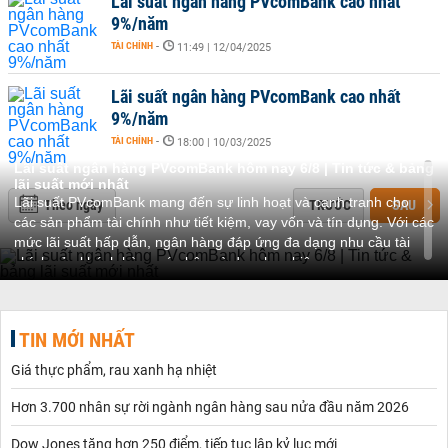
Lãi suất ngân hàng PVcomBank cao nhất
9%/năm
TÀI CHÍNH
-
11:49 | 12/04/2025
Lãi suất ngân hàng PVcomBank cao nhất
9%/năm
TÀI CHÍNH
-
18:00 | 10/03/2025
Lãi suất ngân hàng PVcomBank hôm nay 6/8 | Tin tức & bảng
lãi suất mới nhất
Lãi suất PVcomBank mang đến sự linh hoạt và cạnh tranh cho
Theo ngày
TRƯỚC
SAU
các sản phẩm tài chính như tiết kiệm, vay vốn và tín dụng. Với các
mức lãi suất hấp dẫn, ngân hàng đáp ứng đa dạng nhu cầu tài
chính của khách hàng cá nhân và doanh nghiệp.
Về chủ đề lãi suất PVcomBank
PVcomBank là một ngân hàng thương mại uy tín tại Việt Nam,
mang đến những giải pháp tài chính đa dạng cho cả khách hàng
TIN MỚI NHẤT
cá nhân và doanh nghiệp. - Cung cấp các gói tiết kiệm đa dạng,
từ tiết kiệm có kỳ hạn, không kỳ hạn đến tiết kiệm online. Mức lãi
Giá thực phẩm, rau xanh hạ nhiệt
suất tiết kiệm hiện dao động từ trung bình đến cao so với thị
trường, giúp khách hàng tối ưu hóa khoản tiền nhàn rỗi. - Triển
Hơn 3.700 nhân sự rời ngành ngân hàng sau nửa đầu năm 2026
khai các chương trình vay tiêu dùng, vay thế chấp với lãi suất hấp
dẫn. Các khoản vay được hỗ trợ linh hoạt về kỳ hạn và phương
Dow Jones tăng hơn 250 điểm, tiếp tục lập kỷ lục mới