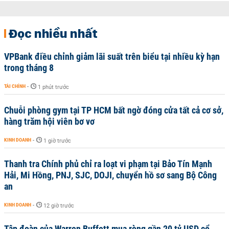
Đọc nhiều nhất
VPBank điều chỉnh giảm lãi suất trên biểu tại nhiều kỳ hạn
trong tháng 8
TÀI CHÍNH
-
1 phút trước
Chuỗi phòng gym tại TP HCM bất ngờ đóng cửa tất cả cơ sở,
hàng trăm hội viên bơ vơ
KINH DOANH
-
1 giờ trước
Thanh tra Chính phủ chỉ ra loạt vi phạm tại Bảo Tín Mạnh
Hải, Mi Hồng, PNJ, SJC, DOJI, chuyển hồ sơ sang Bộ Công
an
KINH DOANH
-
12 giờ trước
Tập đoàn của Warren Buffett mua ròng gần 20 tỷ USD cổ