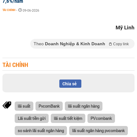
7,6%/năm
TÀI CHÍNH
-
09-06-2026
Mỹ Linh
Theo
Doanh Nghiệp & Kinh Doanh
Copy link
TÀI CHÍNH
Chia sẻ
lãi suất
PvcomBank
lãi suất ngân hàng
Lãi suất tiền gửi
lãi suất tiết kiệm
PVcombank
so sánh lãi suất ngân hàng
lãi suất ngân hàng pvcombank