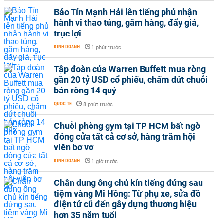
Bảo Tín Mạnh Hải lên tiếng phủ nhận
hành vi thao túng, găm hàng, đẩy giá,
trục lợi
KINH DOANH
-
1 phút trước
Tập đoàn của Warren Buffett mua ròng
gần 20 tỷ USD cổ phiếu, chấm dứt chuỗi
bán ròng 14 quý
QUỐC TẾ
-
8 phút trước
Chuỗi phòng gym tại TP HCM bất ngờ
đóng cửa tất cả cơ sở, hàng trăm hội
viên bơ vơ
KINH DOANH
-
1 giờ trước
Chân dung ông chủ kín tiếng đứng sau
tiệm vàng Mi Hồng: Từ phụ xe, sửa đồ
điện tử cũ đến gây dựng thương hiệu
hơn 35 năm tuổi