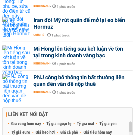
KINH DOANH
-
1 phút trước
Iran đòi Mỹ rút quân để mở lại eo biển
Hormuz
QUỐC TẾ
-
1 phút trước
Mi Hồng lên tiếng sau kết luận về tồn
tại trong kinh doanh vàng bạc
KINH DOANH
-
1 phút trước
PNJ công bố thông tin bất thường liên
quan đến vấn đề nộp thuế
KINH DOANH
-
1 phút trước
LIÊN KẾT NỔI BẬT
Giá vàng hôm nay
Tỷ giá ngoại tệ
Tỷ giá usd
Tỷ giá yen
Tỷ giá euro
Giá heo hơi
Giá cà phê
Giá tiêu hôm nay