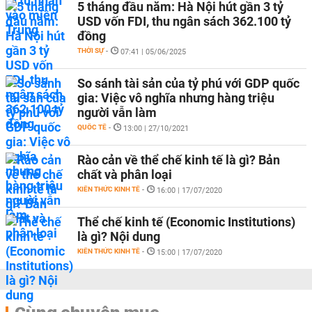
5 tháng đầu năm: Hà Nội hút gần 3 tỷ
USD vốn FDI, thu ngân sách 362.100 tỷ
đồng
THỜI SỰ
-
07:41 | 05/06/2025
So sánh tài sản của tỷ phú với GDP quốc
gia: Việc vô nghĩa nhưng hàng triệu
người vẫn làm
QUỐC TẾ
-
13:00 | 27/10/2021
Rào cản về thể chế kinh tế là gì? Bản
chất và phân loại
KIẾN THỨC KINH TẾ
-
16:00 | 17/07/2020
Thể chế kinh tế (Economic Institutions)
là gì? Nội dung
KIẾN THỨC KINH TẾ
-
15:00 | 17/07/2020