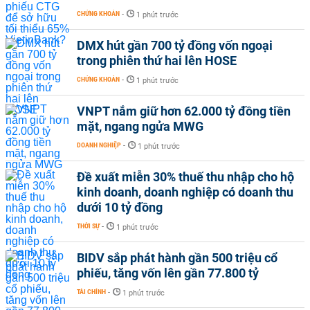
CHỨNG KHOÁN
-
1 phút trước
DMX hút gần 700 tỷ đồng vốn ngoại
trong phiên thứ hai lên HOSE
CHỨNG KHOÁN
-
1 phút trước
VNPT nắm giữ hơn 62.000 tỷ đồng tiền
mặt, ngang ngửa MWG
DOANH NGHIỆP
-
1 phút trước
Đề xuất miễn 30% thuế thu nhập cho hộ
kinh doanh, doanh nghiệp có doanh thu
dưới 10 tỷ đồng
THỜI SỰ
-
1 phút trước
BIDV sắp phát hành gần 500 triệu cổ
phiếu, tăng vốn lên gần 77.800 tỷ
TÀI CHÍNH
-
1 phút trước