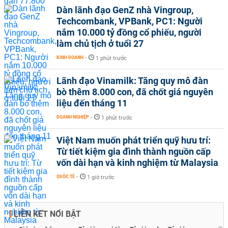
Dàn lãnh đạo GenZ nhà Vingroup,
Techcombank, VPBank, PC1: Người
nắm 10.000 tỷ đồng cổ phiếu, người
làm chủ tịch ở tuổi 27
KINH DOANH
-
1 phút trước
Lãnh đạo Vinamilk: Tăng quy mô đàn
bò thêm 8.000 con, đã chốt giá nguyên
liệu đến tháng 11
DOANH NGHIỆP
-
1 phút trước
Việt Nam muốn phát triển quỹ hưu trí:
Từ tiết kiệm gia đình thành nguồn cấp
vốn dài hạn và kinh nghiệm từ Malaysia
QUỐC TẾ
-
1 giờ trước
LIÊN KẾT NỔI BẬT