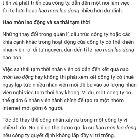
tiến và phát triển của công ty, dẫn đến một nơi làm việc
tồi tệ hơn hoặc
h
ao mòn lao động
nhiều hơn dự định.
Hao mòn lao động
và sa thải tạm thời
Những thay đổi trong quản lí, cấu trúc công ty hoặc các
khía cạnh khác trong hoạt động của công ty có thể khiến
nhân viên rời đi tự nguyện, dẫn đến tỉ lệ h
ao mòn lao động
cao hơn.
Việc sa thải tạm thời nhân viên có dẫn đến kết quả
h
ao
mòn lao động
hay không thì phải xem xét công ty có thuê
ngay lập tức nhiều nhân viên mới để bù vào số lượng nhân
viên nghỉ việc tạm thời hay không. Ví dụ, một công ty có
thể giảm 6 nhân viên hành chính để tạo ra một nhóm
internet mới gồm 6 người.
Tốc độ thay thế công nhân xảy ra trong một công ty vì
nhiều lí do. Nó chỉ có thể được gọi là sự
hao mòn lao động
nếu công ty quyết định không lấp đầy vị trí trống.