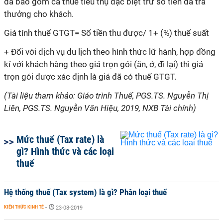
đã bao gồm cả thuế tiêu thụ đặc biệt trừ số tiền đã trả
thưởng cho khách.
Giá tính thuế GTGT= Số tiền thu được/ 1+ (%) thuế suất
+ Đối với dịch vụ du lịch theo hình thức lữ hành, hợp đồng
kí với khách hàng theo giá trọn gói (ăn, ở, đi lại) thì giá
trọn gói được xác định là giá đã có thuế GTGT.
(Tài liệu tham khảo: Giáo trình Thuế, PGS.TS. Nguyễn Thị
Liên, PGS.TS. Nguyễn Văn Hiệu, 2019, NXB Tài chính)
Mức thuế (Tax rate) là
gì? Hình thức và các loại
thuế
Hệ thống thuế (Tax system) là gì? Phân loại thuế
KIẾN THỨC KINH TẾ
-
23-08-2019