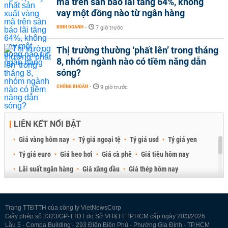
mã trên sàn báo lãi tăng 64%, không
vay một đồng nào từ ngân hàng
KINH DOANH
-
7 giờ trước
Thị trường thường ‘phất lên’ trong tháng
8, nhóm ngành nào có tiềm năng dẫn
sóng?
CHỨNG KHOÁN
-
9 giờ trước
LIÊN KẾT NỔI BẬT
Giá vàng hôm nay
Tỷ giá ngoại tệ
Tỷ giá usd
Tỷ giá yen
Tỷ giá euro
Giá heo hơi
Giá cà phê
Giá tiêu hôm nay
Lãi suất ngân hàng
Giá xăng dầu
Giá thép hôm nay
Giá sầu riêng
Giá thịt heo
Giá gạo
Giá cao su
Best Retail Brokers
Diễn đàn đầu tư Việt Nam 2026
Trang TTĐTTH của công ty VietNewsCorp
Giấy phép số 3323/GP-TTĐT do Sở VH&TT TP.HCM cấp ngày 20/3/2026
Lầu 5 - Compa Building - 293 Điện Biên Phủ - Phường Gia Định - TP.HCM