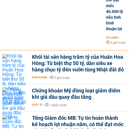
thể đạt
mốc
40.000 tỷ
nếu tình
hình
thuận lợi
TÀI CHÍNH
-
6 giờ trước
Khối tài sản hàng trăm tỷ của Huấn Hoa
Hồng: Từ biệt thự 50 tỷ, dàn siêu xe
hàng chục tỷ đến vườn tùng Nhật đắt đỏ
KINH DOANH
-
2 giờ trước
Chứng khoán Mỹ đồng loạt giảm điểm
khi giá dầu quay đầu tăng
QUỐC TẾ
-
1 phút trước
Tổng Giám đốc MB: Tự tin hoàn thành
kế hoạch lợi nhuận năm, có thể đạt mốc