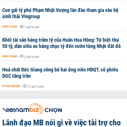
Con gái tỷ phú Phạm Nhật Vượng lần đầu tham gia vào hệ
sinh thái Vingroup
KINH DOANH
-
7 giờ trước
Khối tài sản hàng trăm tỷ của Huấn Hoa Hồng: Từ biệt thự
50 tỷ, dàn siêu xe hàng chục tỷ đến vườn tùng Nhật đắt đỏ
KINH DOANH
-
2 giờ trước
Hoá chất Đức Giang công bố hai ứng viên HĐQT, cổ phiếu
DGC tăng trần
DOANH NGHIỆP
-
12 giờ trước
Lãnh đạo MB nói gì về việc tài trợ cho