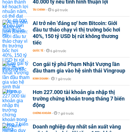
40.000 tỷ nếu tình hình thuận lợi
TÀI CHÍNH
-
6 giờ trước
AI trở nên 'đáng sợ' hơn Bitcoin: Giới
đầu tư tháo chạy vì thị trường bốc hơi
40%, 150 tỷ USD bị rút không thương
tiếc
QUỐC TẾ
-
6 giờ trước
Con gái tỷ phú Phạm Nhật Vượng lần
đầu tham gia vào hệ sinh thái Vingroup
KINH DOANH
-
7 giờ trước
Hơn 227.000 tài khoản gia nhập thị
trường chứng khoán trong tháng 7 biến
động
CHỨNG KHOÁN
-
7 giờ trước
Doanh nghiệp duy nhất sản xuất vàng