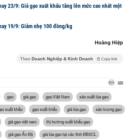
nay 23/9: Giá gạo xuất khẩu tăng lên mức cao nhất một
 nay 19/9: Giảm nhẹ 100 đồng/kg
Hoàng Hiệp
Theo
Doanh Nghiệp & Kinh Doanh
Copy link
gạo
giá gạo
gạo Việt Nam
sản xuất lúa gạo
gạo xuất khẩu
gạo xuất khẩu
giá lúa gạo
sản lượng gạo
giá gạo việt nam
thị trường xuất khẩu gạo
giá gạo Ấn Độ
giá lúa gạo tại các tỉnh ĐBSCL