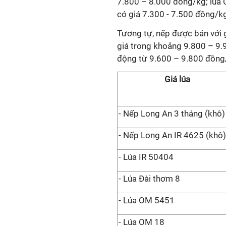
7.800 – 8.000 đồng/kg;
lúa 
có giá 7.300 - 7.500 đồng/k
Tương tự,
nếp được bán với 
giá trong khoảng 9.800 – 9.
động từ
9.600 – 9.800
đồng
Giá lúa
-
Nếp Long An 3 tháng (khô)
- Nếp
Long An
IR 4625 (khô)
- Lúa IR 50404
- Lúa Đài thơm 8
- Lúa OM 5451
- Lúa OM 18