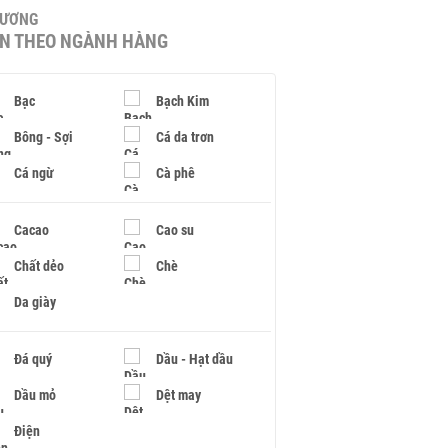
HƯƠNG
IN THEO NGÀNH HÀNG
Bạc
Bạch Kim
Bông - Sợi
Cá da trơn
Cá ngừ
Cà phê
Cacao
Cao su
Chất dẻo
Chè
Da giày
Đá quý
Dầu - Hạt dầu
Dầu mỏ
Dệt may
Điện