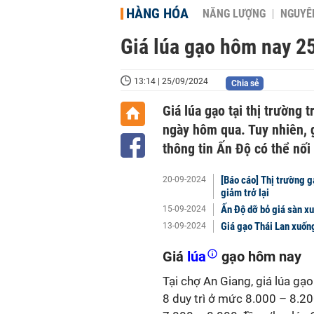
HÀNG HÓA
NĂNG LƯỢNG
NGUYÊN
Giá lúa gạo hôm nay 25
13:14 | 25/09/2024
Chia sẻ
Giá lúa gạo tại thị trường 
ngày hôm qua. Tuy nhiên, 
thông tin Ấn Độ có thể nối
[Báo cáo] Thị trường g
20-09-2024
giảm trở lại
Ấn Độ dỡ bỏ giá sàn x
15-09-2024
Giá gạo Thái Lan xuốn
13-09-2024
Giá
lúa
gạo hôm nay
Tại chợ An Giang, giá lúa
gạ
8 duy trì ở mức 8.000 – 8.2