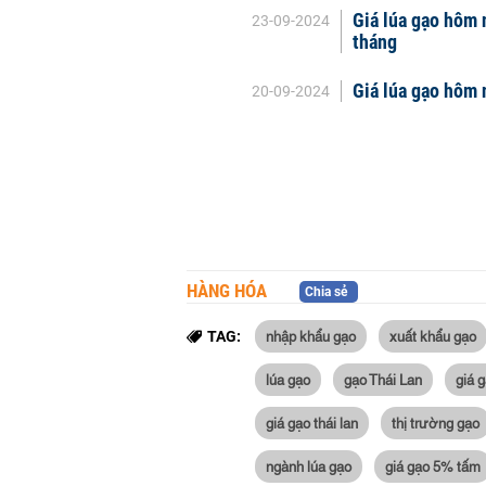
Giá lúa gạo hôm 
23-09-2024
tháng
Giá lúa gạo hôm
20-09-2024
HÀNG HÓA
Chia sẻ
nhập khẩu gạo
xuất khẩu gạo
TAG:
lúa gạo
gạo Thái Lan
giá 
giá gạo thái lan
thị trường gạo
ngành lúa gạo
giá gạo 5% tấm