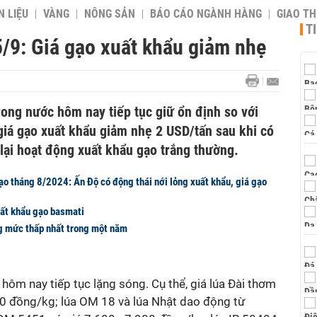
 LIỆU
VÀNG
NÔNG SẢN
BÁO CÁO NGÀNH HÀNG
GIAO T
T
/9: Giá gạo xuất khẩu giảm nhẹ
trong nước hôm nay tiếp tục giữ ổn định so với
giá gạo xuất khẩu giảm nhẹ 2 USD/tấn sau khi có
 lại hoạt động xuất khẩu gạo trắng thường.
ạo tháng 8/2024: Ấn Độ có động thái nới lỏng xuất khẩu, giá gạo
uất khẩu gạo basmati
g mức thấp nhất trong một năm
o
hôm nay
tiếp tục lặng sóng
. Cụ thể, giá lúa
Đài thơm
00 đồng/kg; lúa OM 18 và lúa Nhật dao động từ