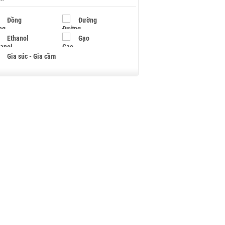
Đồng
Đường
Ethanol
Gạo
Gia súc - Gia cầm
Giấy
Gỗ
Hạt điều
Hồ tiêu - Hạt tiêu
Khí đốt
Kim loại khác
Mắc ca
Muối
Ngũ cốc
Nhựa - Hạt nhựa
Palladium
Phân bón