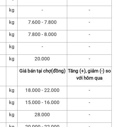
kg
-
-
kg
7.600 - 7.800
-
kg
7.800 - 8.000
-
kg
-
-
kg
20.000
-
Giá bán tại chợ
(đồng)
Tăng (+), giảm (-) so
với hôm qua
kg
18.000 - 22.000
-
kg
15.000 - 16.000
-
kg
28.000
-
kg
20.000 - 22.000
-