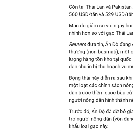
Còn tại Thái Lan và Pakista
560 USD/tấn và 529 USD/tấn
Mặc dù giảm so với ngày hôm
nhỉnh hơn so với gạo Thái La
Reuters
đưa tin, Ấn Độ đang 
thường (non-basmati), một q
lượng hàng tồn kho tại quốc 
dân chuẩn bị thu hoạch vụ m
Động thái này diễn ra sau k
một loạt các chính sách nôn
dân trước thềm cuộc bầu cử 
người nông dân hình thành n
Trước đó, Ấn Độ đã dỡ bỏ g
trợ người nông dân (vốn đang
khẩu loại gạo này.