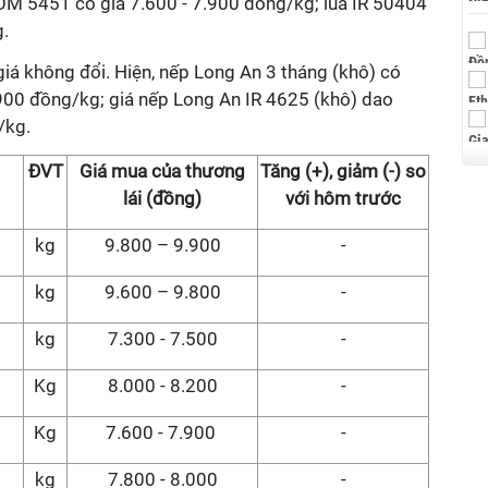
OM 5451 có giá 7.
6
00 - 7.
9
00 đồng/kg; lúa IR 50404
g.
giá không đổi. Hiện, nếp Long An
3 tháng
(
khô
) có
900
đồng/kg; giá nếp
Long An IR 4625
(
khô
) dao
/kg.
ĐVT
Giá mua của thương
Tăng (+), giảm (-) so
lái (đồng)
với hôm trước
kg
9.800 – 9.900
-
kg
9.600 – 9.800
-
kg
7.300 - 7.500
-
Kg
8.000 - 8.200
-
Kg
7.600 - 7.900
-
kg
7.800 - 8.000
-