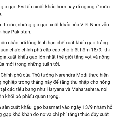
n, giá gạo 5% tấm xuất khẩu hôm nay đi ngang ở mức
.
 trước, nhưng giá gạo xuất khẩu của Việt Nam vẫn
n hay Pakistan.
cân nhắc nới lỏng lệnh hạn chế xuất khẩu gạo trắng
uan chức chính phủ cấp cao cho biết hôm 18/9, khi
gia xuất khẩu gạo lớn nhất thế giới tăng vọt và nông
ùa mới trong những tuần tới.
hi Chính phủ của Thủ tướng Narendra Modi thực hiện
g nghiệp trong tháng này để tăng thu nhập cho nông
tại các tiểu bang như Haryana và Maharashtra,
nơi
ên khối bỏ phiếu quan trọng.
iá sàn xuất khẩu gạo basmati vào ngày 13/9 nhằm hỗ
 gặp khó khăn do nợ và chi phí tăng) thúc đẩy xuất