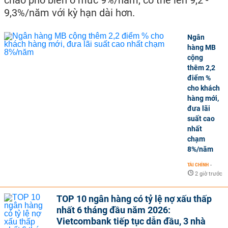
chào phổ biến ở mức 9%/năm, có thể lên 9,2 -
9,3%/năm với kỳ hạn dài hơn.
Ngân
hàng MB
cộng
thêm 2,2
điểm %
cho khách
hàng mới,
đưa lãi
suất cao
nhất
chạm
8%/năm
TÀI CHÍNH
-
2 giờ trước
TOP 10 ngân hàng có tỷ lệ nợ xấu thấp
nhất 6 tháng đầu năm 2026:
Vietcombank tiếp tục dẫn đầu, 3 nhà