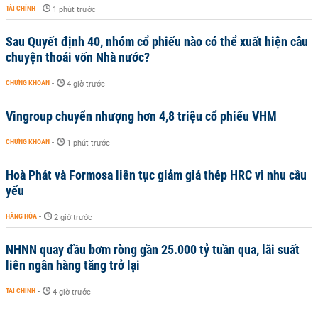
TÀI CHÍNH
-
1 phút trước
Sau Quyết định 40, nhóm cổ phiếu nào có thể xuất hiện câu
chuyện thoái vốn Nhà nước?
CHỨNG KHOÁN
-
4 giờ trước
Vingroup chuyển nhượng hơn 4,8 triệu cổ phiếu VHM
CHỨNG KHOÁN
-
1 phút trước
Hoà Phát và Formosa liên tục giảm giá thép HRC vì nhu cầu
yếu
HÀNG HÓA
-
2 giờ trước
NHNN quay đầu bơm ròng gần 25.000 tỷ tuần qua, lãi suất
liên ngân hàng tăng trở lại
TÀI CHÍNH
-
4 giờ trước