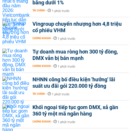
băng dưới 1%
TÀI CHÍNH
-
1 phút trước
Vingroup chuyển nhượng hơn 4,8 triệu
cổ phiếu VHM
CHỨNG KHOÁN
-
1 phút trước
Tự doanh mua ròng hơn 300 tỷ đồng,
DMX vẫn bị bán mạnh
CHỨNG KHOÁN
-
1 phút trước
NHNN công bố điều kiện 'hưởng' lãi
suất ưu đãi gói 220.000 tỷ đồng
TÀI CHÍNH
-
1 phút trước
Khối ngoại tiếp tục gom DMX, xả gần
360 tỷ một mã ngân hàng
CHỨNG KHOÁN
-
1 phút trước