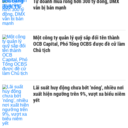
Tự doanh mua ròng hơn 300 tỷ đồng, DMX
vẫn bị bán mạnh
Một công ty quản lý quỹ sắp đổi tên thành
OCB Capital, Phó Tổng OCBS được đề cử làm
Chủ tịch
Lãi suất huy động chưa bớt 'nóng', nhiều nơi
xuất hiện ngưỡng trên 9%, vượt xa biểu niêm
yết