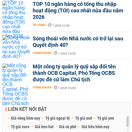
TOP 10 ngân hàng có tổng thu nhập
hoạt động (TOI) cao nhất nửa đầu năm
2026
TÀI CHÍNH
-
1 phút trước
Sóng thoái vốn Nhà nước có trở lại sau
Quyết định 40?
CHỨNG KHOÁN
-
1 phút trước
Một công ty quản lý quỹ sắp đổi tên
thành OCB Capital, Phó Tổng OCBS
được đề cử làm Chủ tịch
CHỨNG KHOÁN
-
1 phút trước
LIÊN KẾT NỔI BẬT
Giá vàng hôm nay
Tỷ giá ngoại tệ
Tỷ giá usd
Tỷ giá yen
Tỷ giá euro
Giá heo hơi
Giá cà phê
Giá tiêu hôm nay