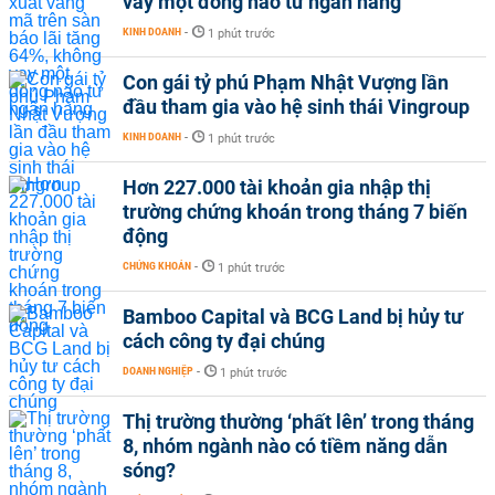
vay một đồng nào từ ngân hàng
KINH DOANH
-
1 phút trước
Con gái tỷ phú Phạm Nhật Vượng lần
đầu tham gia vào hệ sinh thái Vingroup
KINH DOANH
-
1 phút trước
Hơn 227.000 tài khoản gia nhập thị
trường chứng khoán trong tháng 7 biến
động
CHỨNG KHOÁN
-
1 phút trước
Bamboo Capital và BCG Land bị hủy tư
cách công ty đại chúng
DOANH NGHIỆP
-
1 phút trước
Thị trường thường ‘phất lên’ trong tháng
8, nhóm ngành nào có tiềm năng dẫn
sóng?