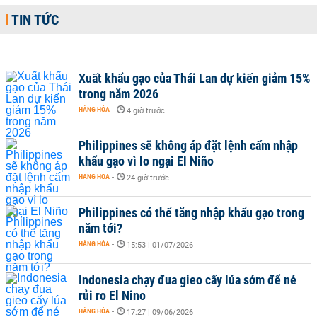
TIN TỨC
Xuất khẩu gạo của Thái Lan dự kiến giảm 15%
trong năm 2026
HÀNG HÓA
-
4 giờ trước
Philippines sẽ không áp đặt lệnh cấm nhập
khẩu gạo vì lo ngại El Niño
HÀNG HÓA
-
24 giờ trước
Philippines có thể tăng nhập khẩu gạo trong
năm tới?
HÀNG HÓA
-
15:53 | 01/07/2026
Indonesia chạy đua gieo cấy lúa sớm để né
rủi ro El Nino
HÀNG HÓA
-
17:27 | 09/06/2026