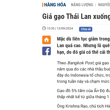
HÀNG HÓA
NĂNG LƯỢNG
NGUYÊN
Giá gạo Thái Lan xuốn
15:35 | 13/09/2024
Chia sẻ
Mặc dù liên tục giảm trong
Lan quá cao. Nhưng lũ qué
hạn, do đó giá có thể cải t
Theo
Bangkok Post
, giá gạ
năm qua do các nhà thầu buộ
đây do Indonesia tổ chức, tr
trong tuần này và chạm mức 
Gạo đồ 5% tấm của Ấn Độ đư
thấp nhất kể từ giữa tháng 
Ông Krishna Rao, chủ tịch Hi