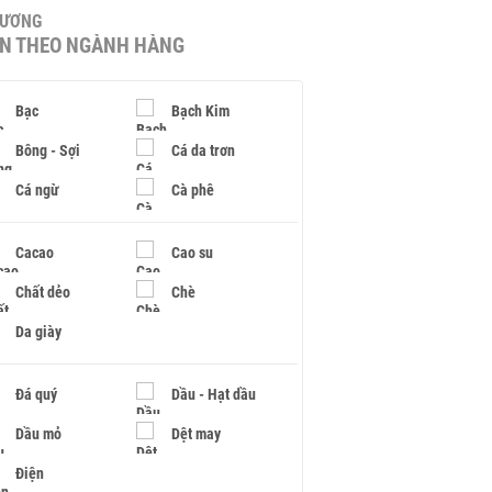
HƯƠNG
IN THEO NGÀNH HÀNG
Bạc
Bạch Kim
Bông - Sợi
Cá da trơn
Cá ngừ
Cà phê
Cacao
Cao su
Chất dẻo
Chè
Da giày
Đá quý
Dầu - Hạt dầu
Dầu mỏ
Dệt may
Điện