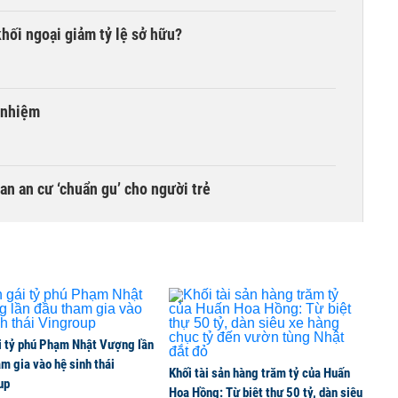
khối ngoại giảm tỷ lệ sở hữu?
 nhiệm
n an cư ‘chuẩn gu’ cho người trẻ
 gai' liên tiếp giải thế công ty con
khoán: Cơ hội vươn tầm 'cá mập' hay cái bẫy thua lỗ?
i tỷ phú Phạm Nhật Vượng lần
m gia vào hệ sinh thái
Khối tài sản hàng trăm tỷ của Huấn
up
Hoa Hồng: Từ biệt thự 50 tỷ, dàn siêu