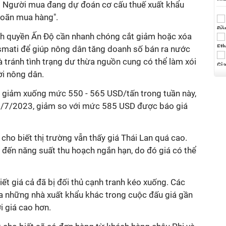
ua. Người mua đang dự đoán cơ cấu thuế xuất khẩu
hoãn mua hàng".
ính quyền Ấn Độ cần nhanh chóng cắt giảm hoặc xóa
smati để giúp nông dân tăng doanh số bán ra nước
à tránh tình trạng dư thừa nguồn cung có thể làm xói
i nông dân.
 giảm xuống mức 550 - 565 USD/tấn trong tuần này,
0/7/2023, giảm so với mức 585 USD được báo giá
ho biết thị trường vẫn thấy giá Thái Lan quá cao.
 đến năng suất thu hoạch ngắn hạn, do đó giá có thể
t giá cả đã bị đối thủ cạnh tranh kéo xuống. Các
a những nhà xuất khẩu khác trong cuộc đấu giá gần
i giá cao hơn.