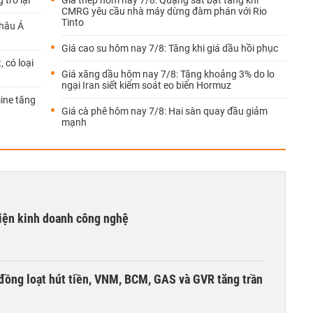
 trở lại
Giá thép hôm nay 7/8: Quặng sắt bật tăng khi
CMRG yêu cầu nhà máy dừng đàm phán với Rio
Tinto
châu Á
Giá cao su hôm nay 7/8: Tăng khi giá dầu hồi phục
 có loại
Giá xăng dầu hôm nay 7/8: Tăng khoảng 3% do lo
ngại Iran siết kiểm soát eo biển Hormuz
ine tăng
Giá cà phê hôm nay 7/8: Hai sàn quay đầu giảm
mạnh
kiện kinh doanh công nghệ
đồng loạt hút tiền, VNM, BCM, GAS và GVR tăng trần