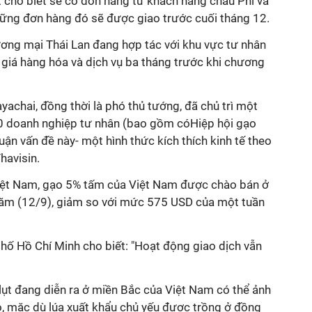
 cho biết sẽ có đơn hàng từ khách hàng châu Phi và
hững đơn hàng đó sẽ được giao trước cuối tháng 12.
ương mại Thái Lan đang hợp tác với khu vực tư nhân
m giá hàng hóa và dịch vụ ba tháng trước khi chương
hai, đồng thời là phó thủ tướng, đã chủ trì một
150 doanh nghiệp tư nhân (bao gồm cóHiệp hội gạo
uận vấn đề này- một hình thức kích thích kinh tế theo
havisin.
iệt Nam, gạo 5% tấm của Việt Nam được chào bán ở
m (12/9), giảm so với mức 575 USD của một tuần
hố Hồ Chí Minh cho biết: "Hoạt động giao dịch vẫn
lụt đang diễn ra ở miền Bắc của Việt Nam có thể ảnh
, mặc dù lúa xuất khẩu chủ yếu được trồng ở đồng