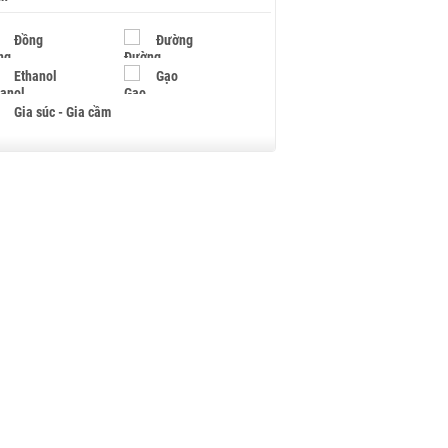
Đồng
Đường
Ethanol
Gạo
Gia súc - Gia cầm
Giấy
Gỗ
Hạt điều
Hồ tiêu - Hạt tiêu
Khí đốt
Kim loại khác
Mắc ca
Muối
Ngũ cốc
Nhựa - Hạt nhựa
Palladium
Phân bón