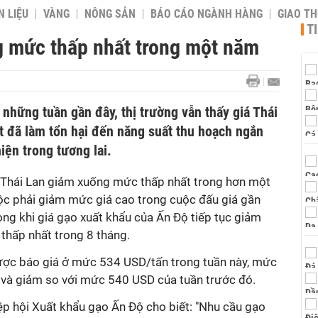
 LIỆU
VÀNG
NÔNG SẢN
BÁO CÁO NGÀNH HÀNG
GIAO T
T
g mức thấp nhất trong một năm
 những tuần gần đây, thị trường vẫn thấy giá Thái
t đã làm tổn hại đến năng suất thu hoạch ngắn
hiện trong tương lai.
o Thái Lan giảm xuống mức thấp nhất trong hơn một
c phải giảm mức giá cao trong cuộc đấu giá gần
ong khi giá gạo xuất khẩu của Ấn Độ tiếp tục giảm
thấp nhất trong 8 tháng.
ợc báo giá ở mức 534 USD/tấn trong tuần này, mức
1 và giảm so với mức 540 USD của tuần trước đó.
ệp hội Xuất khẩu gạo Ấn Độ cho biết: "Nhu cầu gạo