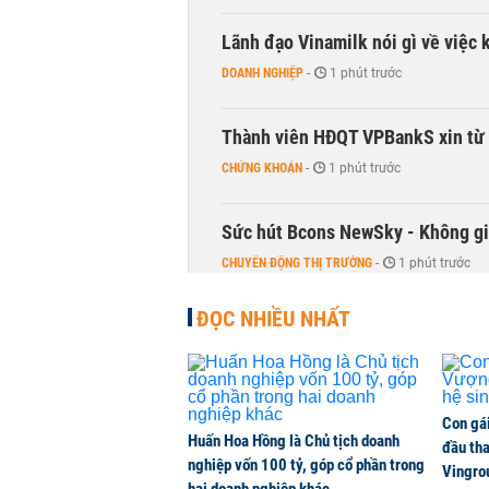
Lãnh đạo Vinamilk nói gì về việc 
DOANH NGHIỆP
-
1 phút trước
Thành viên HĐQT VPBankS xin từ
CHỨNG KHOÁN
-
1 phút trước
Sức hút Bcons NewSky - Không gia
CHUYỂN ĐỘNG THỊ TRƯỜNG
-
1 phút trước
ĐỌC NHIỀU NHẤT
Chủ show 'Anh trai vượt ngàn chông
KINH DOANH
-
1 phút trước
Trào lưu dùng AI giao dịch chứng 
Con gá
Huấn Hoa Hồng là Chủ tịch doanh
đầu tha
QUỐC TẾ
-
1 phút trước
nghiệp vốn 100 tỷ, góp cổ phần trong
Vingro