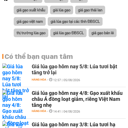
giá gạo xuất khẩu
giá lúa gạo
giá gạo thái lan
giá gạo việt nam
giá lúa gạo tại các tỉnh ĐBSCL
thị trường lúa gạo
giá lúa gạo ĐBSCL
giá gạo bán lẻ
Có thể bạn quan tâm
Giá lúa gạo hôm nay 5/8: Lúa tươi bật
tăng trở lại
HÀNG HÓA
-
12:57 | 05/08/2026
Giá lúa gạo hôm nay 4/8: Gạo xuất khẩu
châu Á đồng loạt giảm, riêng Việt Nam
tăng nhẹ
HÀNG HÓA
-
14:41 | 04/08/2026
Giá lúa gạo hôm nay 3/8: Lúa tươi hạ