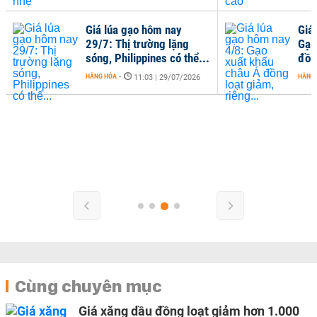
Giá lúa gạo hôm nay
Giá
29/7: Thị trường lặng
Gạo
sóng, Philippines có thể...
đồng
HÀNG HÓA
-
HÀNG
11:03 | 29/07/2026
Cùng chuyên mục
Giá xăng dầu đồng loạt giảm hơn 1.000