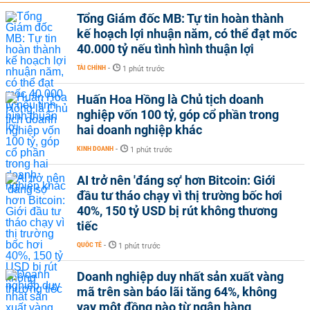
Tổng Giám đốc MB: Tự tin hoàn thành
kế hoạch lợi nhuận năm, có thể đạt mốc
40.000 tỷ nếu tình hình thuận lợi
TÀI CHÍNH
-
1 phút trước
Huấn Hoa Hồng là Chủ tịch doanh
nghiệp vốn 100 tỷ, góp cổ phần trong
hai doanh nghiệp khác
KINH DOANH
-
1 phút trước
AI trở nên 'đáng sợ' hơn Bitcoin: Giới
đầu tư tháo chạy vì thị trường bốc hơi
40%, 150 tỷ USD bị rút không thương
tiếc
QUỐC TẾ
-
1 phút trước
Doanh nghiệp duy nhất sản xuất vàng
mã trên sàn báo lãi tăng 64%, không
vay một đồng nào từ ngân hàng