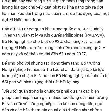
Cơ quan này cho rằng sự sụt giảm tiềm tàng trong sản
lượng lúa gạo chủ yếu xuất phát từ khả năng xảy ra đợt
hạn hán kéo dài trong nửa cuối năm, do tác động của một
đợt El Niño cực đoan.
Dẫn dữ liệu từ cơ quan khí tượng quốc gia, Cục Quản lý
Thiên văn, Địa vật lý và Khí quyển Philippines (PAGASA),
Bộ Nông nghiệp cho biết có 92% khả năng xảy ra hiện
tượng El Niño từ mức trung bình đến mạnh trong quý IV
năm nay và có thể kéo dài đến đầu năm 2027.
Để ứng phó với những tác động tiềm tàng, Bộ trưởng
Nông nghiệp Francisco Tiu Laurel Jr. đã triệu tập lại lực
lượng đặc nhiệm El Niño của Bộ Nông nghiệp để chuẩn bị
đối phó với hiện tượng thời tiết bất lợi này.
“Điều tối quan trọng là chúng ta phải đưa ra các biện
pháp can thiệp nhằm giảm thiểu tác động của hiện tượng
El Niño đối với nông nghiệp, sinh kế của nông dân, ngư
dân và các bên tham gia chuỗi giá trị, cũng như những