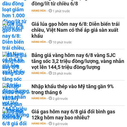
đồng/lít từ chiều 6/8
HÀNG HÓA
-
1 phút trước
Giá lúa gạo hôm nay 6/8: Diễn biến trái
chiều, Việt Nam có thể áp giá sàn xuất
khẩu
HÀNG HÓA
-
10 phút trước
Bảng giá vàng hôm nay 6/8 vàng SJC
tăng sốc 3,2 triệu đồng/lượng, vàng nhẫn
vọt lên 144,5 triệu đồng/lượng
HÀNG HÓA
-
23 phút trước
Nhập khẩu thép vào Mỹ tăng gần 9%
trong tháng 6
HÀNG HÓA
-
2 giờ trước
Giá gas hôm nay 6/8 giá đổi bình gas
12kg hôm nay bao nhiêu?
HÀNG HÓA
-
3 giờ trước