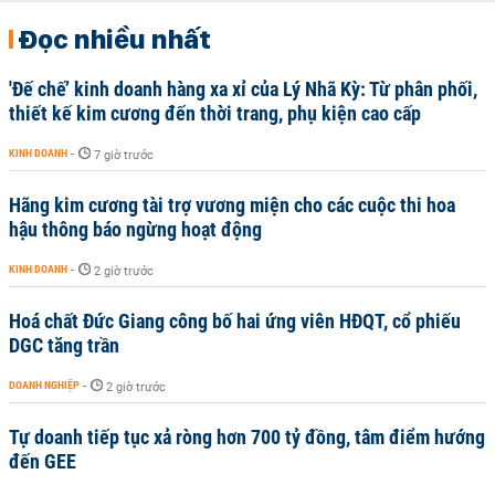
Đọc nhiều nhất
'Đế chế’ kinh doanh hàng xa xỉ của Lý Nhã Kỳ: Từ phân phối,
thiết kế kim cương đến thời trang, phụ kiện cao cấp
KINH DOANH
-
7 giờ trước
Hãng kim cương tài trợ vương miện cho các cuộc thi hoa
hậu thông báo ngừng hoạt động
KINH DOANH
-
2 giờ trước
Hoá chất Đức Giang công bố hai ứng viên HĐQT, cổ phiếu
DGC tăng trần
DOANH NGHIỆP
-
2 giờ trước
Tự doanh tiếp tục xả ròng hơn 700 tỷ đồng, tâm điểm hướng
đến GEE