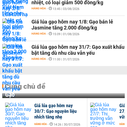
nhiệt, có loại giảm 500 đồng/kg
HÀNG HÓA
-
13:45 | 03/08/2026
Giá lúa gạo hôm nay 1/8: Gạo bán lẻ
Jasmine tăng 2.000 đồng/kg
HÀNG HÓA
-
15:09 | 01/08/2026
Giá lúa gạo hôm nay 31/7: Gạo xuất khẩu
bật tăng dù nhu cầu vẫn yếu
HÀNG HÓA
-
11:00 | 31/07/2026
Cùng chủ đề
Gạo
Giá lúa gạo hôm nay
Giá
30/7: Gạo nguyên liệu
27/
nhích tăng nhẹ
vữn
HÀNG HÓA
-
HÀNG
14:26 | 30/07/2026