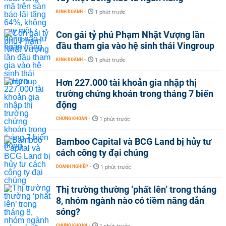
KINH DOANH
-
1 phút trước
Con gái tỷ phú Phạm Nhật Vượng lần
đầu tham gia vào hệ sinh thái Vingroup
KINH DOANH
-
1 phút trước
Hơn 227.000 tài khoản gia nhập thị
trường chứng khoán trong tháng 7 biến
động
CHỨNG KHOÁN
-
1 phút trước
Bamboo Capital và BCG Land bị hủy tư
cách công ty đại chúng
DOANH NGHIỆP
-
1 phút trước
Thị trường thường ‘phất lên’ trong tháng
8, nhóm ngành nào có tiềm năng dẫn
sóng?
CHỨNG KHOÁN
-