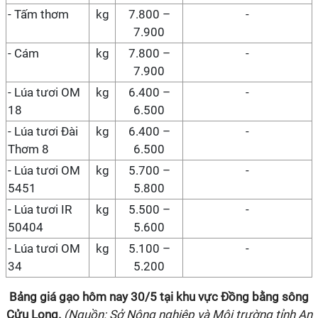
- Tấm thơm
kg
7.800 –
-
7.900
- Cám
kg
7.800 –
-
7.900
- Lúa tươi OM
kg
6.400 –
-
18
6.500
- Lúa tươi Đài
kg
6.400 –
-
Thơm 8
6.500
- Lúa tươi OM
kg
5.700 –
-
5451
5.800
- Lúa tươi IR
kg
5.500 –
-
50404
5.600
- Lúa tươi OM
kg
5.100 –
-
34
5.200
Bảng giá gạo hôm nay
30/5
tại
khu vực Đồng bằng sông
Cửu Long
.
(Nguồn: Sở Nông nghiệp và Môi trường tỉnh An