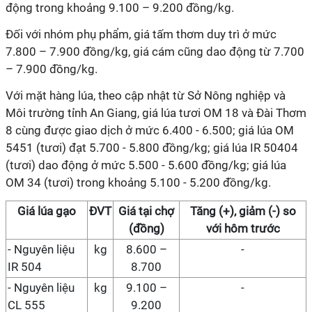
động trong khoảng 9.100 – 9.200 đồng/kg.
Đối với nhóm phụ phẩm, giá tấm thơm duy trì ở mức
7.800 – 7.900 đồng/kg, giá cám cũng dao động từ 7.700
– 7.900 đồng/kg.
Với mặt hàng lúa, theo cập nhật từ Sở Nông nghiệp và
Môi trường tỉnh An Giang, giá lúa tươi OM 18 và Đài Thơm
8 cùng được giao dịch ở mức 6.400 - 6.500; giá lúa OM
5451 (tươi) đạt 5.700 - 5.800 đồng/kg; giá lúa IR 50404
(tươi) dao động ở mức 5.500 - 5.600 đồng/kg; giá lúa
OM 34 (tươi) trong khoảng 5.100 - 5.200 đồng/kg.
Giá
lúa gạo
ĐVT
Giá
tại chợ
Tăng (+), giảm (-) so
(đồng)
với hôm trước
-
Nguyên liệu
kg
8.600 –
-
IR 504
8.700
-
Nguyên liệu
kg
9.100 –
-
CL 555
9.200