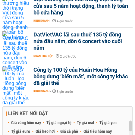
cửa sau 5 năm hoạt động, thanh lý toàn
bộ cửa hàng
KINH DOANH
-
4 giờ trước
DatVietVAC lãi sau thuế 135 tỷ đồng
nửa đầu năm, dồn 6 concert vào cuối
năm
DOANH NGHIỆP
-
2 giờ trước
Công ty 100 tỷ của Huấn Hoa Hồng
bỗng dưng ‘biến mất’, một công ty khác
đã giải thể
KINH DOANH
-
3 giờ trước
LIÊN KẾT NỔI BẬT
Giá vàng hôm nay
Tỷ giá ngoại tệ
Tỷ giá usd
Tỷ giá yen
Tỷ giá euro
Giá heo hơi
Giá cà phê
Giá tiêu hôm nay