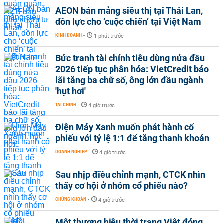
AEON bán mảng siêu thị tại Thái Lan,
dồn lực cho ‘cuộc chiến’ tại Việt Nam
KINH DOANH
-
1 phút trước
Bức tranh tài chính tiêu dùng nửa đầu
2026 tiếp tục phân hóa: VietCredit báo
lãi tăng ba chữ số, ông lớn đầu ngành
'hụt hơi'
TÀI CHÍNH
-
4 giờ trước
Điện Máy Xanh muốn phát hành cổ
phiếu với tỷ lệ 1:1 để tăng thanh khoản
DOANH NGHIỆP
-
4 giờ trước
Sau nhịp điều chỉnh mạnh, CTCK nhìn
thấy cơ hội ở nhóm cổ phiếu nào?
CHỨNG KHOÁN
-
4 giờ trước
Một thương hiệu thời trang Việt đóng