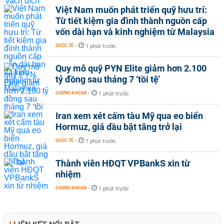
Việt Nam muốn phát triển quỹ hưu trí:
Từ tiết kiệm gia đình thành nguồn cấp
vốn dài hạn và kinh nghiệm từ Malaysia
QUỐC TẾ
-
1 phút trước
Quy mô quỹ PYN Elite giảm hơn 2.100
tỷ đồng sau tháng 7 ‘tồi tệ’
CHỨNG KHOÁN
-
1 phút trước
Iran xem xét cấm tàu Mỹ qua eo biển
Hormuz, giá dầu bật tăng trở lại
QUỐC TẾ
-
1 phút trước
Thành viên HĐQT VPBankS xin từ
nhiệm
CHỨNG KHOÁN
-
1 phút trước