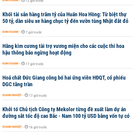
KINH DOANH
-
12 giờ trước
Khối tài sản hàng trăm tỷ của Huấn Hoa Hồng: Từ biệt thự
50 tỷ, dàn siêu xe hàng chục tỷ đến vườn tùng Nhật đắt đỏ
KINH DOANH
-
7 giờ trước
Hãng kim cương tài trợ vương miện cho các cuộc thi hoa
hậu thông báo ngừng hoạt động
KINH DOANH
-
17 giờ trước
Hoá chất Đức Giang công bố hai ứng viên HĐQT, cổ phiếu
DGC tăng trần
DOANH NGHIỆP
-
17 giờ trước
Khởi tố Chủ tịch Công ty Mekolor từng đề xuất làm dự án
đường sắt tốc độ cao Bắc - Nam 100 tỷ USD bằng vốn tự có
DOANH NGHIỆP
-
16 giờ trước