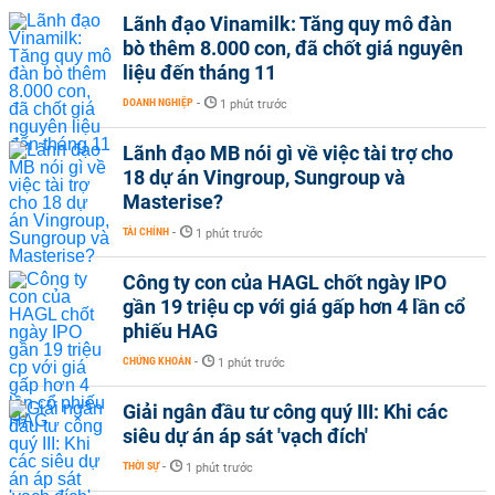
Lãnh đạo Vinamilk: Tăng quy mô đàn
bò thêm 8.000 con, đã chốt giá nguyên
liệu đến tháng 11
DOANH NGHIỆP
-
1 phút trước
Lãnh đạo MB nói gì về việc tài trợ cho
18 dự án Vingroup, Sungroup và
Masterise?
TÀI CHÍNH
-
1 phút trước
Công ty con của HAGL chốt ngày IPO
gần 19 triệu cp với giá gấp hơn 4 lần cổ
phiếu HAG
CHỨNG KHOÁN
-
1 phút trước
Giải ngân đầu tư công quý III: Khi các
siêu dự án áp sát 'vạch đích'
THỜI SỰ
-
1 phút trước