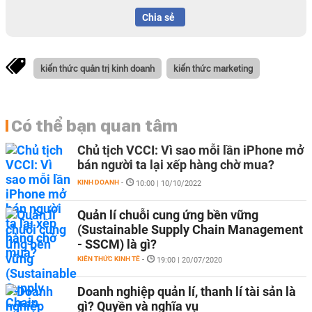
Chia sẻ
kiến thức quản trị kinh doanh
kiến thức marketing
Có thể bạn quan tâm
Chủ tịch VCCI: Vì sao mỗi lần iPhone mở
bán người ta lại xếp hàng chờ mua?
KINH DOANH
-
10:00 | 10/10/2022
Quản lí chuỗi cung ứng bền vững
(Sustainable Supply Chain Management
- SSCM) là gì?
KIẾN THỨC KINH TẾ
-
19:00 | 20/07/2020
Doanh nghiệp quản lí, thanh lí tài sản là
gì? Quyền và nghĩa vụ